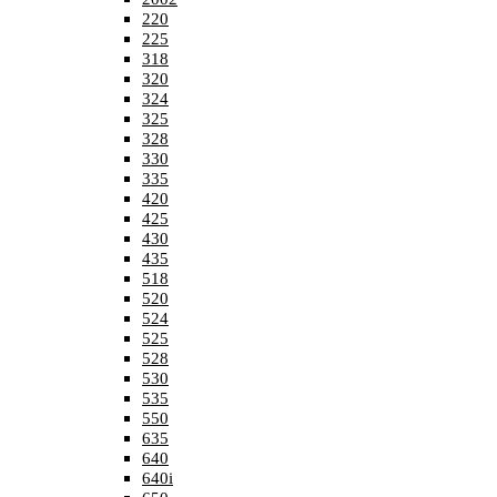
220
225
318
320
324
325
328
330
335
420
425
430
435
518
520
524
525
528
530
535
550
635
640
640i