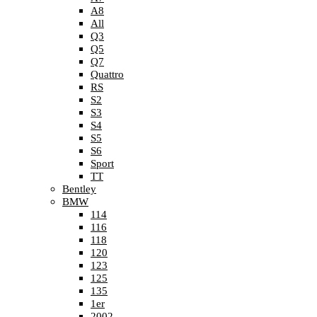
A8
All
Q3
Q5
Q7
Quattro
RS
S2
S3
S4
S5
S6
Sport
TT
Bentley
BMW
114
116
118
120
123
125
135
1er
2002