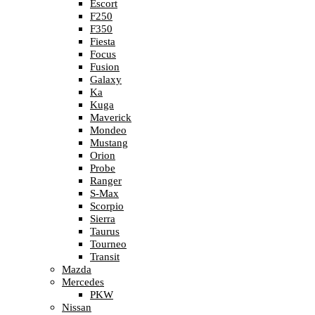
Escort
F250
F350
Fiesta
Focus
Fusion
Galaxy
Ka
Kuga
Maverick
Mondeo
Mustang
Orion
Probe
Ranger
S-Max
Scorpio
Sierra
Taurus
Tourneo
Transit
Mazda
Mercedes
PKW
Nissan