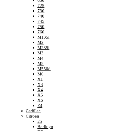
650
725
730
740
745
750
760
M135i
M2
M235i
M3
M4
M5
M550d
M6
X1
X3
X4
X5
X6
Z4
Cadillac
Citroen
25
Berlingo