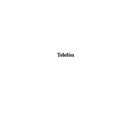
Telefón
0904 400 399