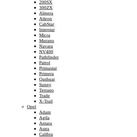
200SX
300ZX
Almera
Atleon
CabStar
Interstar
Micra
Murano
Navara
NV400
Pathfinder
Patrol
Primastar
Primera
Qashqai
Sunny
Terrano
Trade
X-Trail
Opel
Adam
Agila
Antara
Astra
Calibra