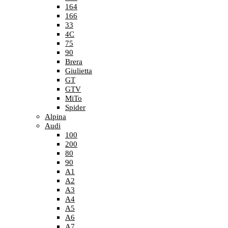
164
166
33
4C
75
90
Brera
Giulietta
GT
GTV
MiTo
Spider
Alpina
Audi
100
200
80
90
A1
A2
A3
A4
A5
A6
A7