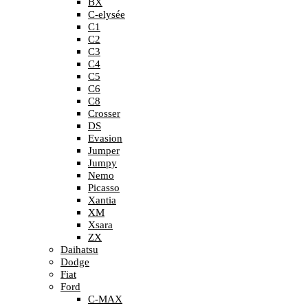
BX
C-elysée
C1
C2
C3
C4
C5
C6
C8
Crosser
DS
Evasion
Jumper
Jumpy
Nemo
Picasso
Xantia
XM
Xsara
ZX
Daihatsu
Dodge
Fiat
Ford
C-MAX