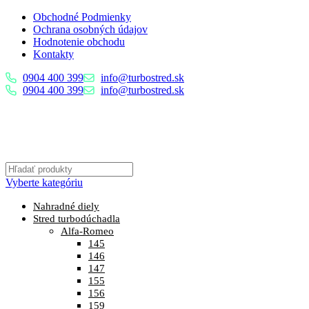
Obchodné Podmienky
Ochrana osobných údajov
Hodnotenie obchodu
Kontakty
0904 400 399
info@turbostred.sk
0904 400 399
info@turbostred.sk
Vyberte kategóriu
Nahradné diely
Stred turbodúchadla
Alfa-Romeo
145
146
147
155
156
159