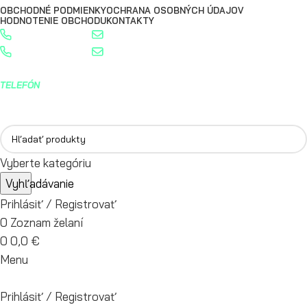
OBCHODNÉ PODMIENKY
OCHRANA OSOBNÝCH ÚDAJOV
HODNOTENIE OBCHODU
KONTAKTY
0904 400 399
info@turbostred.sk
0904 400 399
info@turbostred.sk
TELEFÓN
0904 400 399
Vyberte kategóriu
Vyhľadávanie
Prihlásiť / Registrovať
0
Zoznam želaní
0
0,0
€
Menu
Prihlásiť / Registrovať