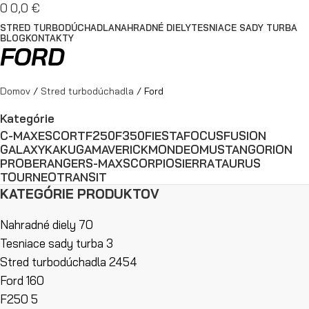
0
0,0
€
STRED TURBODÚCHADLA
NAHRADNÉ DIELY
TESNIACE SADY TURBA
BLOG
KONTAKTY
FORD
Domov
Stred turbodúchadla
Ford
Kategórie
C-MAX
ESCORT
F250
F350
FIESTA
FOCUS
FUSION
GALAXY
KA
KUGA
MAVERICK
MONDEO
MUSTANG
ORION
PROBE
RANGER
S-MAX
SCORPIO
SIERRA
TAURUS
TOURNEO
TRANSIT
KATEGÓRIE PRODUKTOV
Nahradné diely
70
Tesniace sady turba
3
Stred turbodúchadla
2454
Ford
160
F250
5