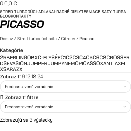
0
0,0
€
STRED TURBODÚCHADLA
NAHRADNÉ DIELY
TESNIACE SADY TURBA
BLOG
KONTAKTY
PICASSO
Domov
Stred turbodúchadla
Citroen
Picasso
Kategórie
25
BERLINGO
BX
C-ELYSÉE
C1
C2
C3
C4
C5
C6
C8
CROSSER
DS
EVASION
JUMPER
JUMPY
NEMO
PICASSO
XANTIA
XM
XSARA
ZX
Zobraziť
9
12
18
24
Zobraziť filtre
Zobrazujú sa 3 výsledky