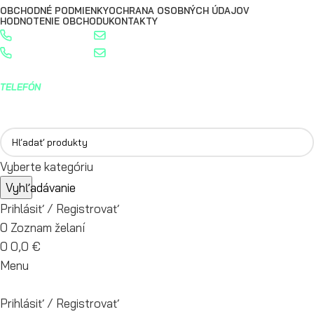
OBCHODNÉ PODMIENKY
OCHRANA OSOBNÝCH ÚDAJOV
HODNOTENIE OBCHODU
KONTAKTY
0904 400 399
info@turbostred.sk
0904 400 399
info@turbostred.sk
TELEFÓN
0904 400 399
Vyberte kategóriu
Vyhľadávanie
Prihlásiť / Registrovať
0
Zoznam želaní
0
0,0
€
Menu
Prihlásiť / Registrovať