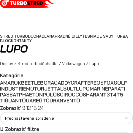
PRIHLÁSIŤ / REGISTROVAŤ
STRED TURBODÚCHADLA
NAHRADNÉ DIELY
TESNIACE SADY TURBA
BLOG
KONTAKTY
LUPO
Domov
Stred turbodúchadla
Volkswagen
Lupo
Kategórie
AMAROK
BEETLE
BORA
CADDY
CRAFTER
EOS
FOX
GOLF
INDUSTRIEMOTOR
JETTA
L80
LT
LUPO
MARINE
PARATI
PASSAT
PHAETON
POLO
SCIROCCO
SHARAN
T3
T4
T5
TIGUAN
TOUAREG
TOURAN
VENTO
Zobraziť
9
12
18
24
Zobraziť filtre