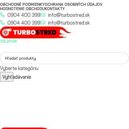
OBCHODNÉ PODMIENKY
OCHRANA OSOBNÝCH ÚDAJOV
HODNOTENIE OBCHODU
KONTAKTY
0904 400 399
info@turbostred.sk
0904 400 399
info@turbostred.sk
TELEFÓN
0904 400 399
Vyberte kategóriu
Vyhľadávanie
PRIHLÁSIŤ / REGISTROVAŤ
0,0
€