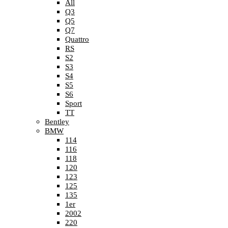
All
Q3
Q5
Q7
Quattro
RS
S2
S3
S4
S5
S6
Sport
TT
Bentley
BMW
114
116
118
120
123
125
135
1er
2002
220