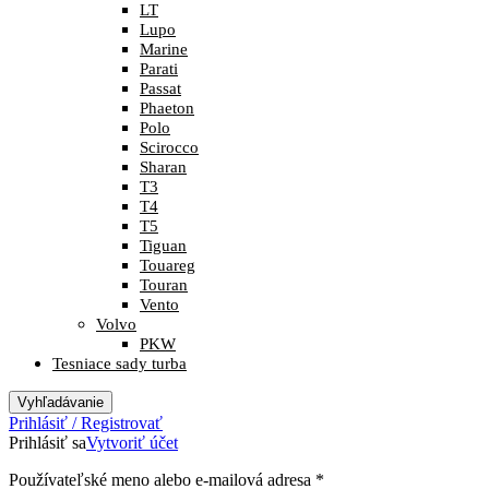
LT
Lupo
Marine
Parati
Passat
Phaeton
Polo
Scirocco
Sharan
T3
T4
T5
Tiguan
Touareg
Touran
Vento
Volvo
PKW
Tesniace sady turba
Vyhľadávanie
Prihlásiť / Registrovať
Prihlásiť sa
Vytvoriť účet
Povinné
Používateľské meno alebo e-mailová adresa
*