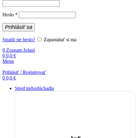
Povinné
Heslo
*
Prihlásiť sa
Stratili ste heslo?
Zapamätať si ma
0
Zoznam želaní
0
0,0
€
Menu
Prihlásiť / Registrovať
0
0,0
€
Stred turbodúchadla