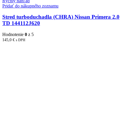
Rýchly náhľad
Pridať do nákupného zoznamu
Stred turboduchadla (CHRA) Nissan Primera 2.0
TD 144112J620
Hodnotenie
0
z 5
145,0
€
s DPH