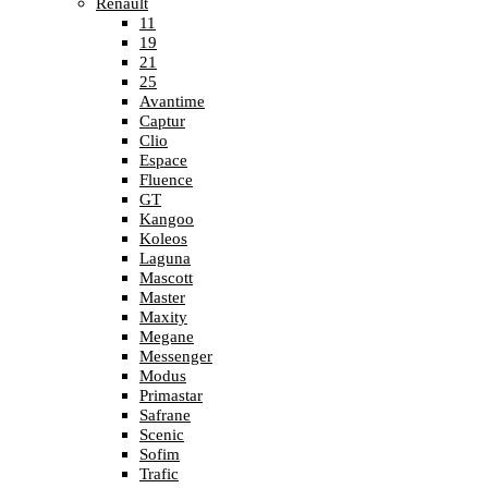
Renault
11
19
21
25
Avantime
Captur
Clio
Espace
Fluence
GT
Kangoo
Koleos
Laguna
Mascott
Master
Maxity
Megane
Messenger
Modus
Primastar
Safrane
Scenic
Sofim
Trafic