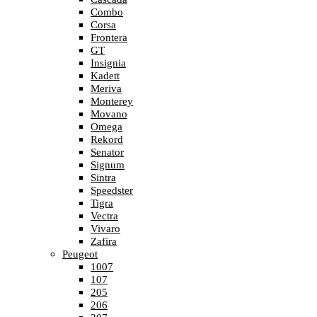
Combo
Corsa
Frontera
GT
Insignia
Kadett
Meriva
Monterey
Movano
Omega
Rekord
Senator
Signum
Sintra
Speedster
Tigra
Vectra
Vivaro
Zafira
Peugeot
1007
107
205
206