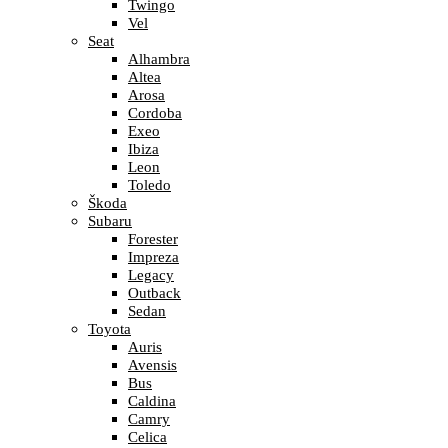
Twingo
Vel
Seat
Alhambra
Altea
Arosa
Cordoba
Exeo
Ibiza
Leon
Toledo
Škoda
Subaru
Forester
Impreza
Legacy
Outback
Sedan
Toyota
Auris
Avensis
Bus
Caldina
Camry
Celica