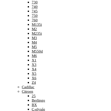
730
740
745
750
760
M135i
M2
M235i
M3
M4
M5
M550d
M6
X1
X3
X4
X5
X6
Z4
Cadillac
Citroen
25
Berlingo
BX
C-elysée