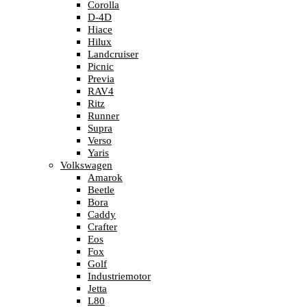
Corolla
D-4D
Hiace
Hilux
Landcruiser
Picnic
Previa
RAV4
Ritz
Runner
Supra
Verso
Yaris
Volkswagen
Amarok
Beetle
Bora
Caddy
Crafter
Eos
Fox
Golf
Industriemotor
Jetta
L80