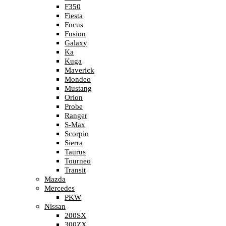
F350
Fiesta
Focus
Fusion
Galaxy
Ka
Kuga
Maverick
Mondeo
Mustang
Orion
Probe
Ranger
S-Max
Scorpio
Sierra
Taurus
Tourneo
Transit
Mazda
Mercedes
PKW
Nissan
200SX
300ZX