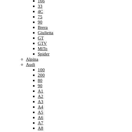
166
33
4C
75
90
Brera
Giulietta
GT
GTV
MiTo
Spider
Alpina
Audi
100
200
80
90
A1
A2
A3
A4
A5
A6
A7
A8