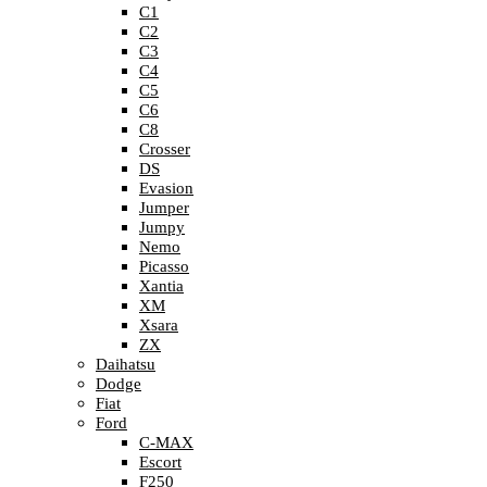
C1
C2
C3
C4
C5
C6
C8
Crosser
DS
Evasion
Jumper
Jumpy
Nemo
Picasso
Xantia
XM
Xsara
ZX
Daihatsu
Dodge
Fiat
Ford
C-MAX
Escort
F250