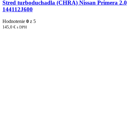
Stred turboduchadla (CHRA) Nissan Primera 2.0
144112J600
Hodnotenie
0
z 5
145,0
€
s DPH