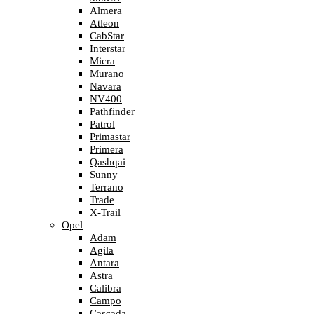
Almera
Atleon
CabStar
Interstar
Micra
Murano
Navara
NV400
Pathfinder
Patrol
Primastar
Primera
Qashqai
Sunny
Terrano
Trade
X-Trail
Opel
Adam
Agila
Antara
Astra
Calibra
Campo
Cascada