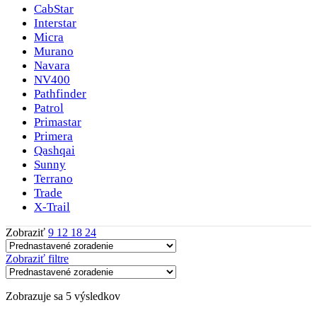
CabStar
Interstar
Micra
Murano
Navara
NV400
Pathfinder
Patrol
Primastar
Primera
Qashqai
Sunny
Terrano
Trade
X-Trail
Zobraziť
9
12
18
24
Zobraziť filtre
Zobrazuje sa 5 výsledkov