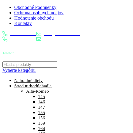
Obchodné Podmienky
Ochrana osobných údajov
Hodnotenie obchodu
Kontakty
0904 400 399
info@turbostred.sk
0904 400 399
info@turbostred.sk
Telefón
0904 400 399
Vyberte kategóriu
Nahradné diely
Stred turbodúchadla
Alfa-Romeo
145
146
147
155
156
159
164