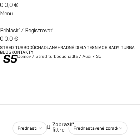
0
0,0
€
Menu
Prihlásiť / Registrovať
0
0,0
€
STRED TURBODÚCHADLA
NAHRADNÉ DIELY
TESNIACE SADY TURBA
BLOG
KONTAKTY
S5
Domov
Stred turbodúchadla
Audi
S5
Zobraziť
filtre