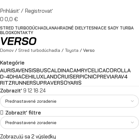
Prihlásiť / Registrovať
0
0,0
€
STRED TURBODÚCHADLA
NAHRADNÉ DIELY
TESNIACE SADY TURBA
BLOG
KONTAKTY
VERSO
Domov
Stred turbodúchadla
Toyota
Verso
Kategórie
AURIS
AVENSIS
BUS
CALDINA
CAMRY
CELICA
COROLLA
D-4D
HIACE
HILUX
LANDCRUISER
PICNIC
PREVIA
RAV4
RITZ
RUNNER
SUPRA
VERSO
YARIS
Zobraziť
9
12
18
24
Zobraziť filtre
Zobrazujú sa 2 výsledky