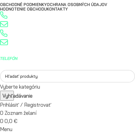
OBCHODNÉ PODMIENKY
OCHRANA OSOBNÝCH ÚDAJOV
HODNOTENIE OBCHODU
KONTAKTY
0904 400 399
info@turbostred.sk
0904 400 399
info@turbostred.sk
TELEFÓN
0904 400 399
Vyberte kategóriu
Vyhľadávanie
Prihlásiť / Registrovať
0
Zoznam želaní
0
0,0
€
Menu