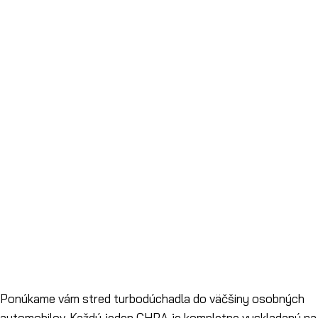
Ponúkame vám stred turbodúchadla do väčšiny osobných
automobilov. Každý jeden CHRA je kompletne vyskladaný na