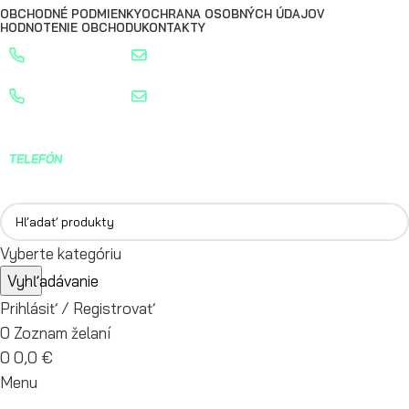
OBCHODNÉ PODMIENKY
OCHRANA OSOBNÝCH ÚDAJOV
HODNOTENIE OBCHODU
KONTAKTY
0904 400 399
info@turbostred.sk
0904 400 399
info@turbostred.sk
TELEFÓN
0904 400 399
Vyberte kategóriu
Vyhľadávanie
Prihlásiť / Registrovať
0
Zoznam želaní
0
0,0
€
Menu