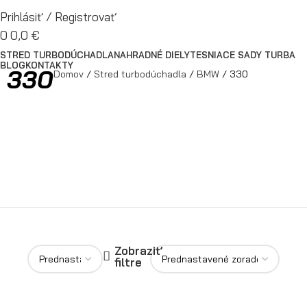
Prihlásiť / Registrovať
0
0,0
€
STRED TURBODÚCHADLA
NAHRADNÉ DIELY
TESNIACE SADY TURBA
BLOG
KONTAKTY
330
Domov
Stred turbodúchadla
BMW
330
Zobraziť
filtre