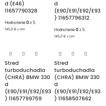
d (E46)
d
11657790328
(E90/E91/E92/E93
) 11657796312
Hodnotenie
0
z 5
145,0
€
Hodnotenie
0
z 5
s DPH
145,0
€
s DPH
Stred
Stred
turboduchadla
turboduchadla
(CHRA) BMW 330
(CHRA) BMW 330
d
d
(E90/E91/E92/E93
(E90/E91/E92/E93
) 11657799759
) 11658507662