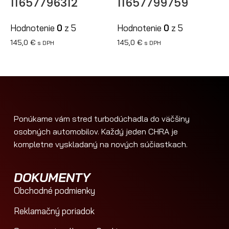
11657796312
11657799759
Hodnotenie
0
z 5
Hodnotenie
0
z 5
145,0
€
145,0
€
s DPH
s DPH
Ponúkame vám stred turbodúchadla do väčšiny
osobných automobilov. Každý jeden CHRA je
kompletne vyskladaný na nových súčiastkach.
DOKUMENTY
Obchodné podmienky
Reklamačný poriadok