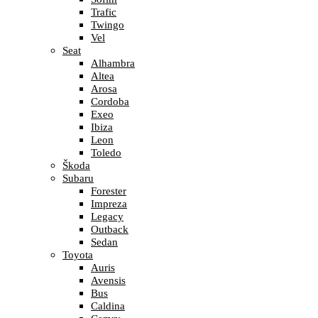
Trafic
Twingo
Vel
Seat
Alhambra
Altea
Arosa
Cordoba
Exeo
Ibiza
Leon
Toledo
Škoda
Subaru
Forester
Impreza
Legacy
Outback
Sedan
Toyota
Auris
Avensis
Bus
Caldina