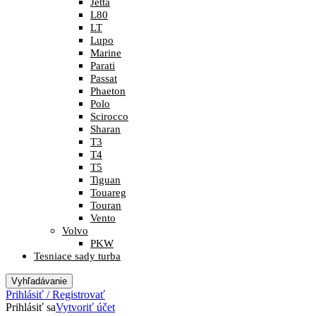
Jetta
L80
LT
Lupo
Marine
Parati
Passat
Phaeton
Polo
Scirocco
Sharan
T3
T4
T5
Tiguan
Touareg
Touran
Vento
Volvo
PKW
Tesniace sady turba
Vyhľadávanie
Prihlásiť / Registrovať
Prihlásiť sa
Vytvoriť účet