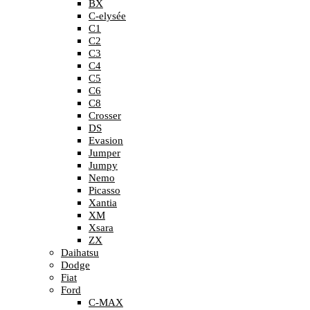
BX
C-elysée
C1
C2
C3
C4
C5
C6
C8
Crosser
DS
Evasion
Jumper
Jumpy
Nemo
Picasso
Xantia
XM
Xsara
ZX
Daihatsu
Dodge
Fiat
Ford
C-MAX