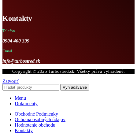
Kontakty
Telefón
0904 400 399
Email
info@turbostred.sk
Copyright © 2025 Turbostred.sk. Všetky práva vyhradené.
Zatvoriť
Vyhľadávanie
Menu
Dokumenty
Obchodné Podmienky
Ochrana osobných údajov
Hodnotenie obchodu
Kontakty