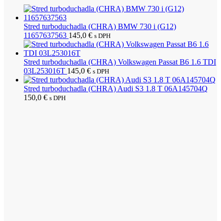
Stred turboduchadla (CHRA) BMW 730 i (G12)
11657637563
145,0
€
s DPH
Stred turboduchadla (CHRA) Volkswagen Passat B6 1.6 TDI
03L253016T
145,0
€
s DPH
Stred turboduchadla (CHRA) Audi S3 1.8 T 06A145704Q
150,0
€
s DPH