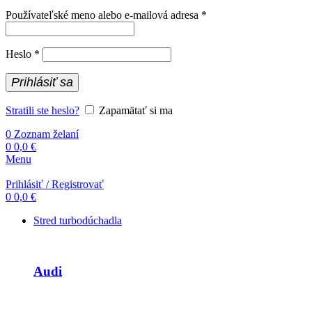
Povinné
Používateľské meno alebo e-mailová adresa
*
Povinné
Heslo
*
Prihlásiť sa
Stratili ste heslo?
Zapamätať si ma
0
Zoznam želaní
0
0,0
€
Menu
Prihlásiť / Registrovať
0
0,0
€
Stred turbodúchadla
Audi