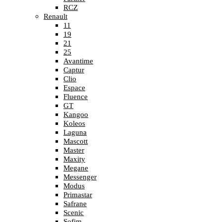
RCZ
Renault
11
19
21
25
Avantime
Captur
Clio
Espace
Fluence
GT
Kangoo
Koleos
Laguna
Mascott
Master
Maxity
Megane
Messenger
Modus
Primastar
Safrane
Scenic
Sofim