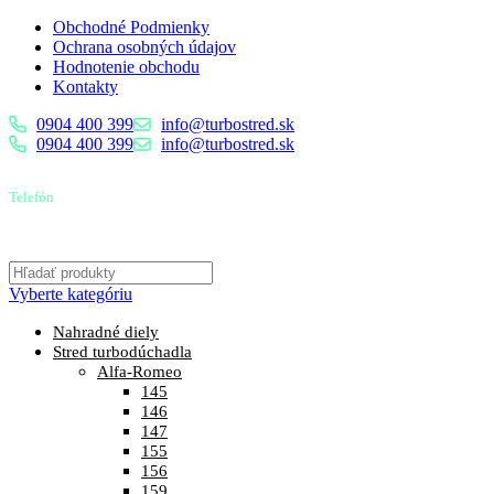
Obchodné Podmienky
Ochrana osobných údajov
Hodnotenie obchodu
Kontakty
0904 400 399
info@turbostred.sk
0904 400 399
info@turbostred.sk
Telefón
0904 400 399
Vyberte kategóriu
Nahradné diely
Stred turbodúchadla
Alfa-Romeo
145
146
147
155
156
159