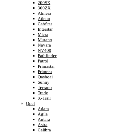
200SX
300ZX
Almera
Atleon
CabStar
Interstar
Micra
Murano
Navara
NV400
Pathfinder
Patrol
Primastar
Primera
Qashqai
Sunny
Terrano
Trade
X-Trail
Opel
Adam
Agila
Antara
Astra
Calibra