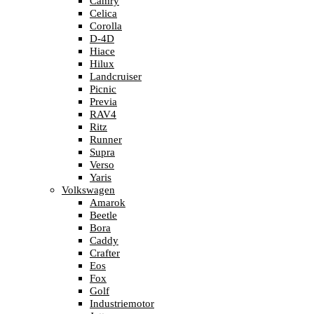
Camry
Celica
Corolla
D-4D
Hiace
Hilux
Landcruiser
Picnic
Previa
RAV4
Ritz
Runner
Supra
Verso
Yaris
Volkswagen
Amarok
Beetle
Bora
Caddy
Crafter
Eos
Fox
Golf
Industriemotor