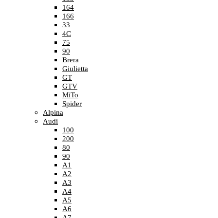
164
166
33
4C
75
90
Brera
Giulietta
GT
GTV
MiTo
Spider
Alpina
Audi
100
200
80
90
A1
A2
A3
A4
A5
A6
A7