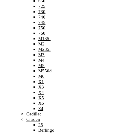
650
725
730
740
745
750
760
M135i
M2
M235i
M3
M4
M5
M550d
M6
X1
X3
X4
X5
X6
Z4
Cadillac
Citroen
25
Berlingo