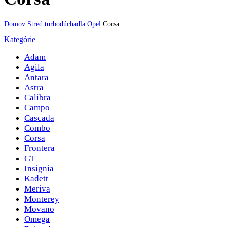
Domov
Stred turbodúchadla
Opel
Corsa
Kategórie
Adam
Agila
Antara
Astra
Calibra
Campo
Cascada
Combo
Corsa
Frontera
GT
Insignia
Kadett
Meriva
Monterey
Movano
Omega