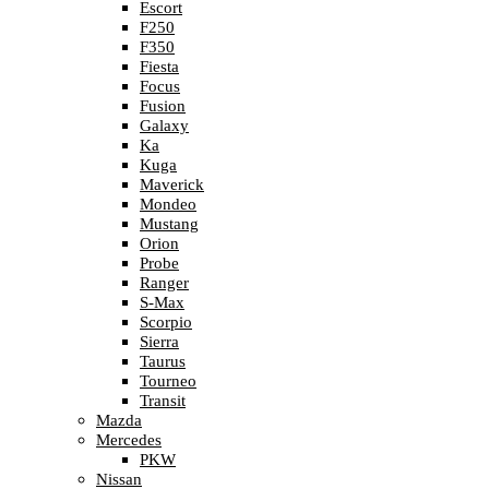
Escort
F250
F350
Fiesta
Focus
Fusion
Galaxy
Ka
Kuga
Maverick
Mondeo
Mustang
Orion
Probe
Ranger
S-Max
Scorpio
Sierra
Taurus
Tourneo
Transit
Mazda
Mercedes
PKW
Nissan