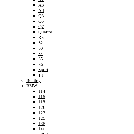
A8
All
Q3
Q5
Q7
Quattro
RS
S2
S3
S4
S5
S6
Sport
TT
Bentley
BMW
114
116
118
120
123
125
135
1er