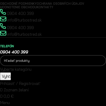
OBCHODNÉ PODMIENKY
OCHRANA OSOBNÝCH ÚDAJOV
HODNOTENIE OBCHODU
KONTAKTY
0904 400 399
info@turbostred.sk
0904 400 399
info@turbostred.sk
TELEFÓN
0904 400 399
Vyberte kategóriu
Vyhľadávanie
Prihlásiť / Registrovať
0
Zoznam želaní
0
0,0
€
Menu