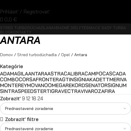
Prihlásiť / Registrovať
0
0,0
€
STRED TURBODÚCHADLA
NAHRADNÉ DIELY
TESNIACE SADY TURBA
BLOG
KONTAKTY
ANTARA
Domov
Stred turbodúchadla
Opel
Antara
Kategórie
ADAM
AGILA
ANTARA
ASTRA
CALIBRA
CAMPO
CASCADA
COMBO
CORSA
FRONTERA
GT
INSIGNIA
KADETT
MERIVA
MONTEREY
MOVANO
OMEGA
REKORD
SENATOR
SIGNUM
SINTRA
SPEEDSTER
TIGRA
VECTRA
VIVARO
ZAFIRA
Zobraziť
9
12
18
24
Zobraziť filtre