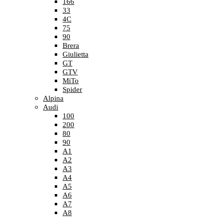
166
33
4C
75
90
Brera
Giulietta
GT
GTV
MiTo
Spider
Alpina
Audi
100
200
80
90
A1
A2
A3
A4
A5
A6
A7
A8