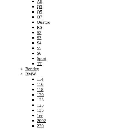
All
Q3
Q5
Q7
Quattro
RS
S2
S3
S4
S5
S6
Sport
TT
Bentley
BMW
114
116
118
120
123
125
135
1er
2002
220