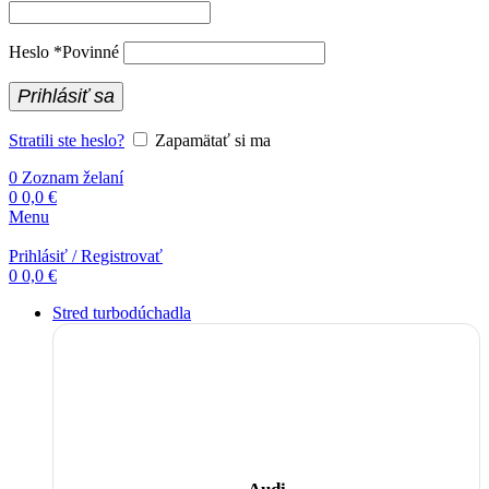
Heslo
*
Povinné
Prihlásiť sa
Stratili ste heslo?
Zapamätať si ma
0
Zoznam želaní
0
0,0
€
Menu
Prihlásiť / Registrovať
0
0,0
€
Stred turbodúchadla