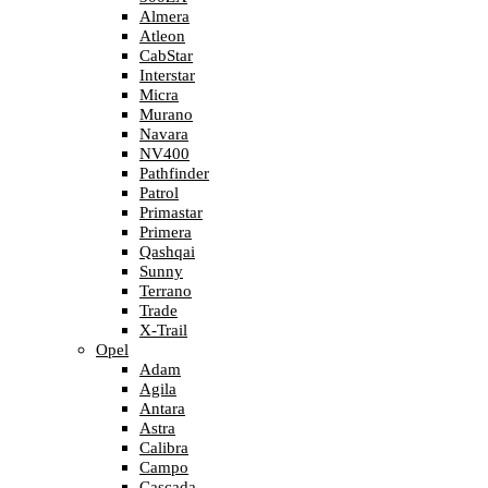
Almera
Atleon
CabStar
Interstar
Micra
Murano
Navara
NV400
Pathfinder
Patrol
Primastar
Primera
Qashqai
Sunny
Terrano
Trade
X-Trail
Opel
Adam
Agila
Antara
Astra
Calibra
Campo
Cascada