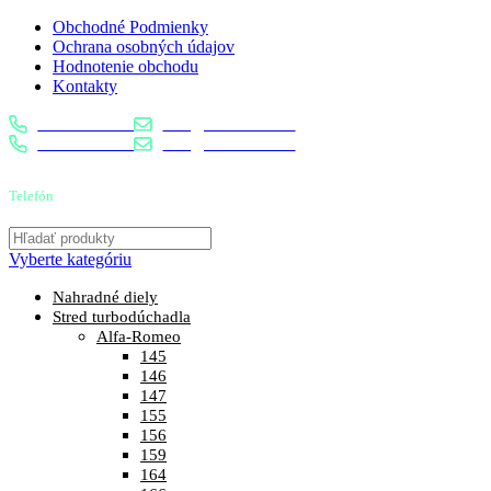
Obchodné Podmienky
Ochrana osobných údajov
Hodnotenie obchodu
Kontakty
0904 400 399
info@turbostred.sk
0904 400 399
info@turbostred.sk
Telefón
0904 400 399
Vyberte kategóriu
Nahradné diely
Stred turbodúchadla
Alfa-Romeo
145
146
147
155
156
159
164