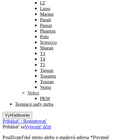
LT
Lupo
Marine
Parati
Passat
Phaeton
Polo
Scirocco
Sharan
T3
T4
T5
Tiguan
Touareg
Touran
Vento
Volvo
PKW
Tesniace sady turba
Vyhľadávanie
Prihlásiť / Registrovať
Prihlásiť sa
Vytvoriť účet
Používateľské meno alebo e-mailová adresa
*
Povinné