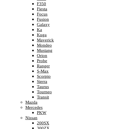
F350
Fiesta
Focus
Fusion
Galaxy
Ka
Kuga
Maverick
Mondeo
Mustang
Orion
Probe
Ranger
S-Max
Scorpio
Sierra
Taurus
Tourneo
Transit
Mazda
Mercedes
PKW
Nissan
200SX
300ZX