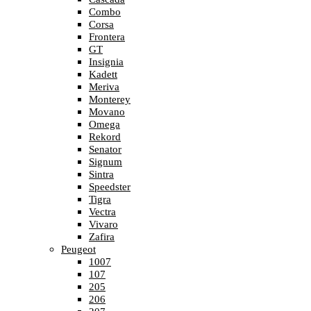
Combo
Corsa
Frontera
GT
Insignia
Kadett
Meriva
Monterey
Movano
Omega
Rekord
Senator
Signum
Sintra
Speedster
Tigra
Vectra
Vivaro
Zafira
Peugeot
1007
107
205
206