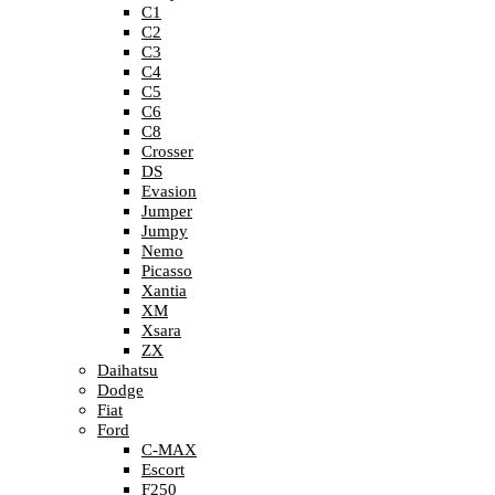
C1
C2
C3
C4
C5
C6
C8
Crosser
DS
Evasion
Jumper
Jumpy
Nemo
Picasso
Xantia
XM
Xsara
ZX
Daihatsu
Dodge
Fiat
Ford
C-MAX
Escort
F250