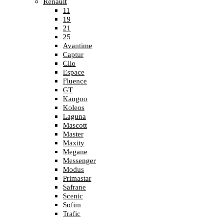
Renault
11
19
21
25
Avantime
Captur
Clio
Espace
Fluence
GT
Kangoo
Koleos
Laguna
Mascott
Master
Maxity
Megane
Messenger
Modus
Primastar
Safrane
Scenic
Sofim
Trafic