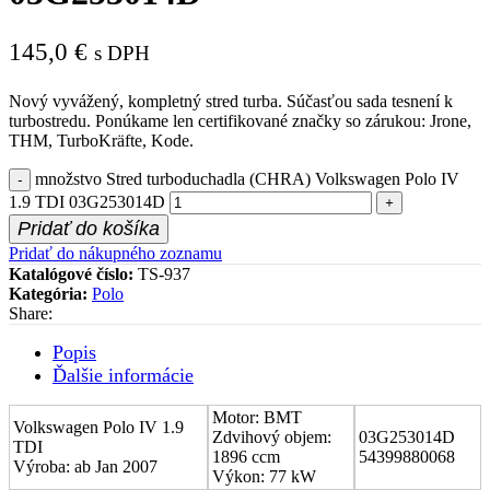
145,0
€
s DPH
Nový vyvážený, kompletný stred turba. Súčasťou sada tesnení k
turbostredu. Ponúkame len certifikované značky so zárukou: Jrone,
THM, TurboKräfte, Kode.
množstvo Stred turboduchadla (CHRA) Volkswagen Polo IV
1.9 TDI 03G253014D
Pridať do košíka
Pridať do nákupného zoznamu
Katalógové číslo:
TS-937
Kategória:
Polo
Share:
Popis
Ďalšie informácie
Motor: BMT
Volkswagen Polo IV 1.9
Zdvihový objem:
03G253014D
TDI
1896 ccm
54399880068
Výroba: ab Jan 2007
Výkon: 77 kW