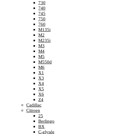
730
740
745
750
760
M135i
M2
M235i
M3
M4
M5
M550d
M6
X1
X3
X4
X5
X6
Z4
Cadillac
Citroen
25
Berlingo
BX
C-elysée