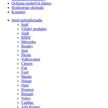
Ochrana osobných údajov
Hodnotenie obchodu
Kontakty
Stred turbodúchadla
Späť
Všetký produkty
Audi
BMW
Mercedes
Bentley
Seat
Škoda
Volkswagen
Citroen
Fiat
Ford
Mazda
Nissan
Opel
Peugeot
Renault
Volvo
Cadillac
Alfa-Romeo