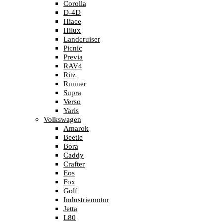
Corolla
D-4D
Hiace
Hilux
Landcruiser
Picnic
Previa
RAV4
Ritz
Runner
Supra
Verso
Yaris
Volkswagen
Amarok
Beetle
Bora
Caddy
Crafter
Eos
Fox
Golf
Industriemotor
Jetta
L80