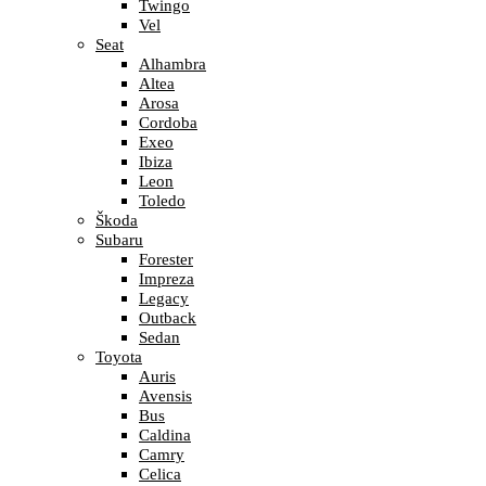
Twingo
Vel
Seat
Alhambra
Altea
Arosa
Cordoba
Exeo
Ibiza
Leon
Toledo
Škoda
Subaru
Forester
Impreza
Legacy
Outback
Sedan
Toyota
Auris
Avensis
Bus
Caldina
Camry
Celica