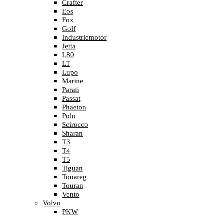
Crafter
Eos
Fox
Golf
Industriemotor
Jetta
L80
LT
Lupo
Marine
Parati
Passat
Phaeton
Polo
Scirocco
Sharan
T3
T4
T5
Tiguan
Touareg
Touran
Vento
Volvo
PKW