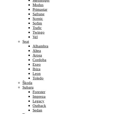
Messenger
Modus
Primastar
Safrane
Scenic
Sofim
Trafic
Twingo
Vel
Seat
Alhambra
Altea
Arosa
Cordoba
Exeo
Ibiza
Leon
Toledo
Škoda
Subaru
Forester
Impreza
Legacy
Outback
Sedan