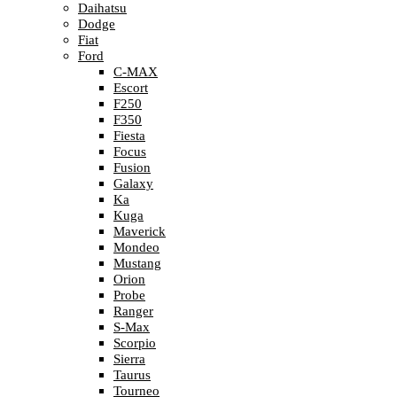
Daihatsu
Dodge
Fiat
Ford
C-MAX
Escort
F250
F350
Fiesta
Focus
Fusion
Galaxy
Ka
Kuga
Maverick
Mondeo
Mustang
Orion
Probe
Ranger
S-Max
Scorpio
Sierra
Taurus
Tourneo