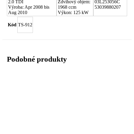
2.0 TDI
Zdvihový objem:
03L253056C
Výroba: Apr 2008 bis
1968 ccm
53039880207
Aug 2010
Výkon: 125 kW
Kód
TS-912
Podobné produkty