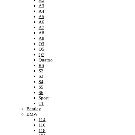
A2
A3
A4
A5
A6
A7
A8
All
Q3
Q5
Q7
Quattro
RS
S2
S3
S4
S5
S6
Sport
TT
Bentley
BMW
114
116
118