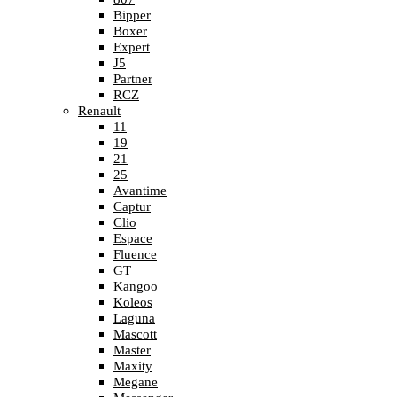
Bipper
Boxer
Expert
J5
Partner
RCZ
Renault
11
19
21
25
Avantime
Captur
Clio
Espace
Fluence
GT
Kangoo
Koleos
Laguna
Mascott
Master
Maxity
Megane