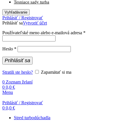
Tesniace sady turba
Vyhľadávanie
Prihlásiť / Registrovať
Prihlásiť sa
Vytvoriť účet
Používateľské meno alebo e-mailová adresa
*
Heslo
*
Prihlásiť sa
Stratili ste heslo?
Zapamätať si ma
0
Zoznam želaní
0
0,0
€
Menu
Prihlásiť / Registrovať
0
0,0
€
Stred turbodúchadla