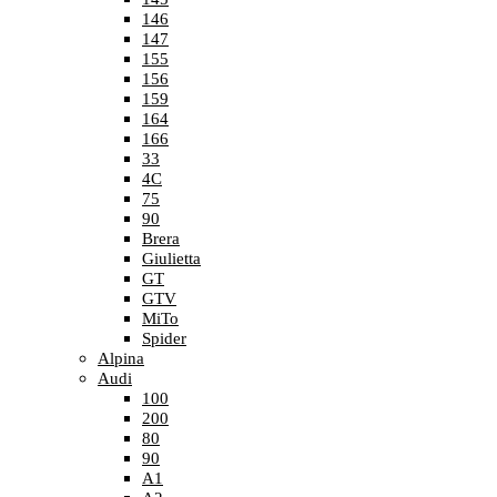
146
147
155
156
159
164
166
33
4C
75
90
Brera
Giulietta
GT
GTV
MiTo
Spider
Alpina
Audi
100
200
80
90
A1