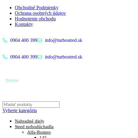
Obchodné Podmienky
Ochrana osobných údajov
Hodnotenie obchodu
Kontakty
0904 400 399
info@turbostred.sk
0904 400 399
info@turbostred.sk
Telefón
0904 400 399
Vyberte kategóriu
Nahradné diely
Stred turbodúchadla
Alfa-Romeo
145