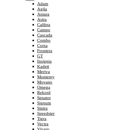
Adam
Agila
Antara
Astra
Calibra
Campo
Cascada
Combo
Corsa
Frontera
GT
Insignia
Kadett
Meriva
Monterey
Movano
Omega
Rekord
Senator
Signum
Sintra
Speedster
Tigra
Vectra
Vivaro