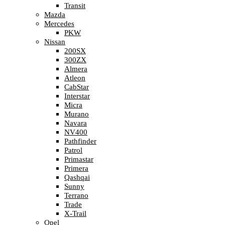
Transit
Mazda
Mercedes
PKW
Nissan
200SX
300ZX
Almera
Atleon
CabStar
Interstar
Micra
Murano
Navara
NV400
Pathfinder
Patrol
Primastar
Primera
Qashqai
Sunny
Terrano
Trade
X-Trail
Opel