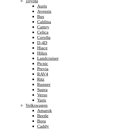
Toyota
Auris
Avensis
Bus
Caldina
Camry
Celica
Corolla
D-4D
Hiace
Hilux
Landcruiser
Picnic
Previa
RAV4
Ritz
Runner
Supra
Verso
Yaris
Volkswagen
Amarok
Beetle
Bora
Caddy