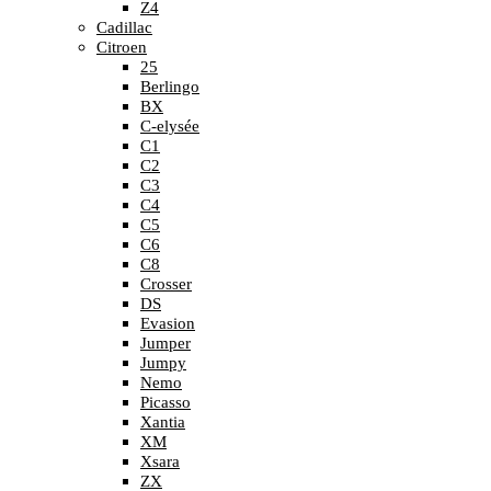
Z4
Cadillac
Citroen
25
Berlingo
BX
C-elysée
C1
C2
C3
C4
C5
C6
C8
Crosser
DS
Evasion
Jumper
Jumpy
Nemo
Picasso
Xantia
XM
Xsara
ZX