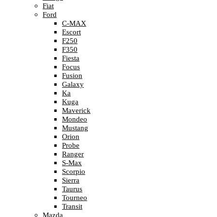
Fiat
Ford
C-MAX
Escort
F250
F350
Fiesta
Focus
Fusion
Galaxy
Ka
Kuga
Maverick
Mondeo
Mustang
Orion
Probe
Ranger
S-Max
Scorpio
Sierra
Taurus
Tourneo
Transit
Mazda