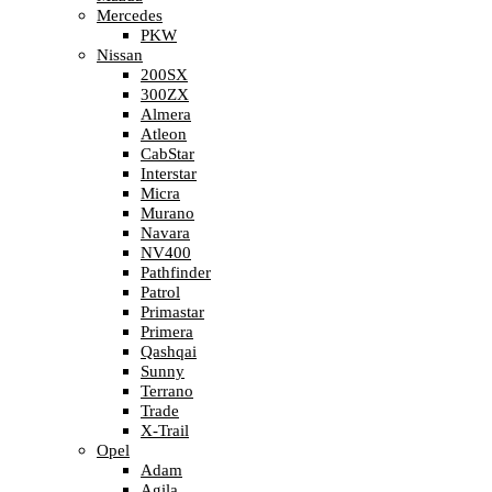
Mercedes
PKW
Nissan
200SX
300ZX
Almera
Atleon
CabStar
Interstar
Micra
Murano
Navara
NV400
Pathfinder
Patrol
Primastar
Primera
Qashqai
Sunny
Terrano
Trade
X-Trail
Opel
Adam
Agila