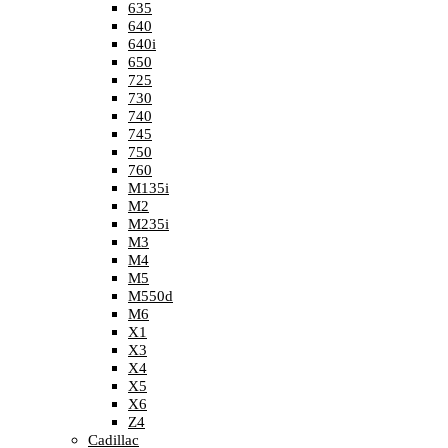
635
640
640i
650
725
730
740
745
750
760
M135i
M2
M235i
M3
M4
M5
M550d
M6
X1
X3
X4
X5
X6
Z4
Cadillac