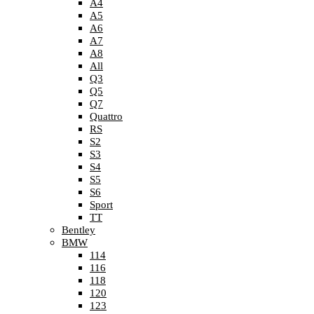
A4
A5
A6
A7
A8
All
Q3
Q5
Q7
Quattro
RS
S2
S3
S4
S5
S6
Sport
TT
Bentley
BMW
114
116
118
120
123