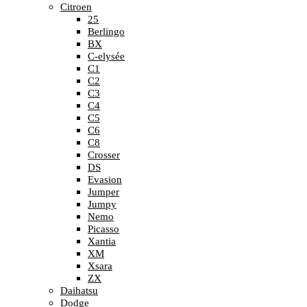
Citroen
25
Berlingo
BX
C-elysée
C1
C2
C3
C4
C5
C6
C8
Crosser
DS
Evasion
Jumper
Jumpy
Nemo
Picasso
Xantia
XM
Xsara
ZX
Daihatsu
Dodge