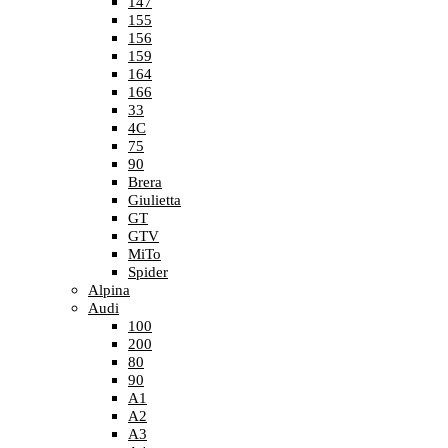
147
155
156
159
164
166
33
4C
75
90
Brera
Giulietta
GT
GTV
MiTo
Spider
Alpina
Audi
100
200
80
90
A1
A2
A3