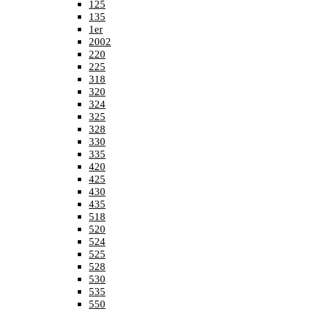
125
135
1er
2002
220
225
318
320
324
325
328
330
335
420
425
430
435
518
520
524
525
528
530
535
550