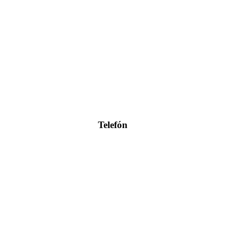
Telefón
0904 400 399