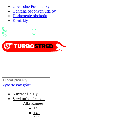
Obchodné Podmienky
Ochrana osobných údajov
Hodnotenie obchodu
Kontakty
0904 400 399
info@turbostred.sk
0904 400 399
info@turbostred.sk
Vyberte kategóriu
Nahradné diely
Stred turbodúchadla
Alfa-Romeo
145
146