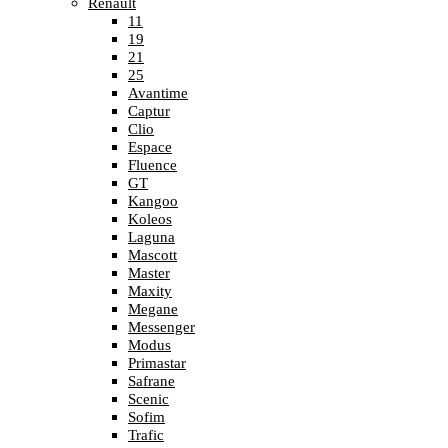
Renault
11
19
21
25
Avantime
Captur
Clio
Espace
Fluence
GT
Kangoo
Koleos
Laguna
Mascott
Master
Maxity
Megane
Messenger
Modus
Primastar
Safrane
Scenic
Sofim
Trafic