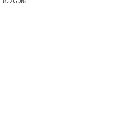
145,0
€
s DPH