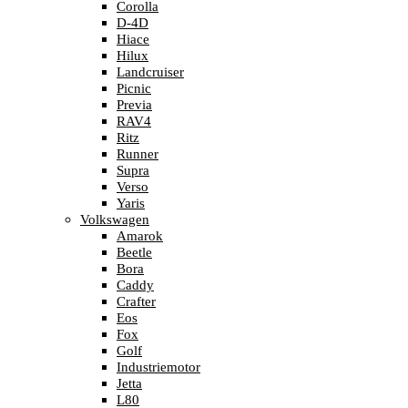
Corolla
D-4D
Hiace
Hilux
Landcruiser
Picnic
Previa
RAV4
Ritz
Runner
Supra
Verso
Yaris
Volkswagen
Amarok
Beetle
Bora
Caddy
Crafter
Eos
Fox
Golf
Industriemotor
Jetta
L80