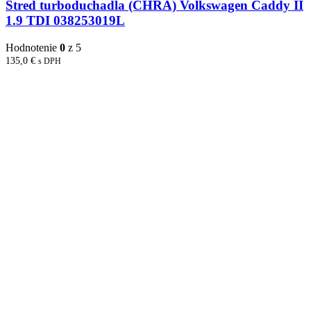
Stred turboduchadla (CHRA) Volkswagen Caddy II
1.9 TDI 038253019L
Hodnotenie
0
z 5
135,0
€
s DPH