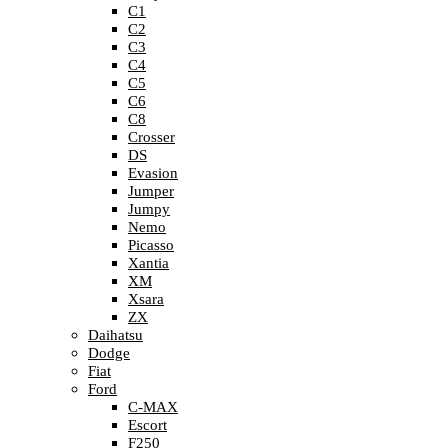
C1
C2
C3
C4
C5
C6
C8
Crosser
DS
Evasion
Jumper
Jumpy
Nemo
Picasso
Xantia
XM
Xsara
ZX
Daihatsu
Dodge
Fiat
Ford
C-MAX
Escort
F250