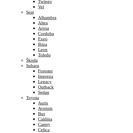
Twingo
Vel
Seat
Alhambra
Altea
Arosa
Cordoba
Exeo
Ibiza
Leon
Toledo
Škoda
Subaru
Forester
Impreza
Legacy
Outback
Sedan
Toyota
Auris
Avensis
Bus
Caldina
Camry
Celica