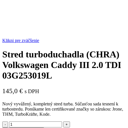
Klikni pre zväčšenie
Stred turboduchadla (CHRA)
Volkswagen Caddy III 2.0 TDI
03G253019L
145,0
€
s DPH
Nový vyvážený, kompletný stred turba. Súčasťou sada tesnení k
turbostredu. Ponúkame len certifikované značky so zárukou: Jrone,
THM, TurboKräfte, Kode.
množstvo