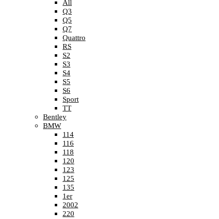
All
Q3
Q5
Q7
Quattro
RS
S2
S3
S4
S5
S6
Sport
TT
Bentley
BMW
114
116
118
120
123
125
135
1er
2002
220