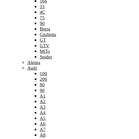
166
33
4C
75
90
Brera
Giulietta
GT
GTV
MiTo
Spider
Alpina
Audi
100
200
80
90
A1
A2
A3
A4
A5
A6
A7
A8