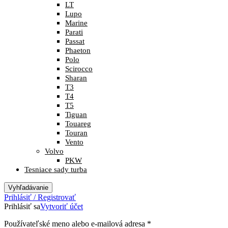
LT
Lupo
Marine
Parati
Passat
Phaeton
Polo
Scirocco
Sharan
T3
T4
T5
Tiguan
Touareg
Touran
Vento
Volvo
PKW
Tesniace sady turba
Vyhľadávanie
Prihlásiť / Registrovať
Prihlásiť sa
Vytvoriť účet
Povinné
Používateľské meno alebo e-mailová adresa
*