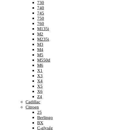
730
740
745
750
760
M135i
M2
M235i
M3
M4
M5
M550d
M6
X1
X3
X4
X5
X6
Z4
Cadillac
Citroen
25
Berlingo
BX
C-elysée