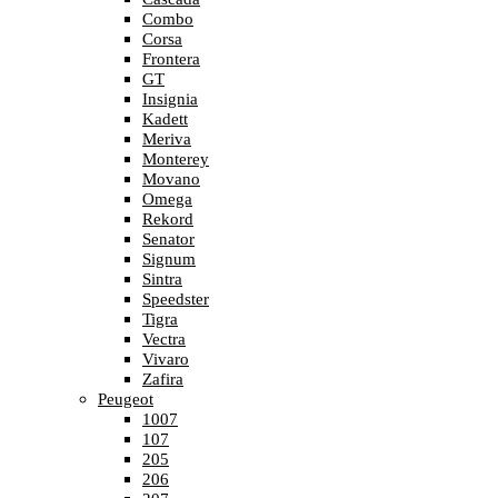
Combo
Corsa
Frontera
GT
Insignia
Kadett
Meriva
Monterey
Movano
Omega
Rekord
Senator
Signum
Sintra
Speedster
Tigra
Vectra
Vivaro
Zafira
Peugeot
1007
107
205
206