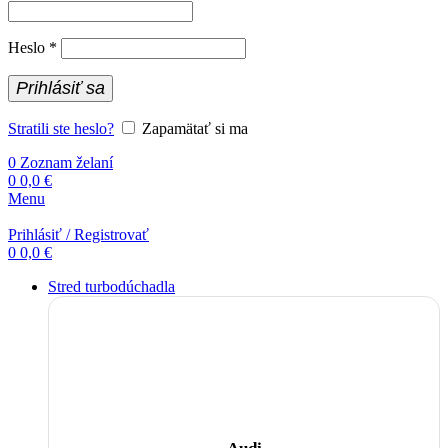
Povinné
Heslo
*
Prihlásiť sa
Stratili ste heslo?
Zapamätať si ma
0
Zoznam želaní
0
0,0
€
Menu
Prihlásiť / Registrovať
0
0,0
€
Stred turbodúchadla