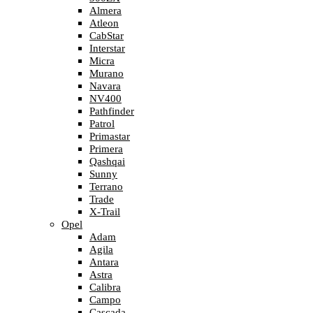
Almera
Atleon
CabStar
Interstar
Micra
Murano
Navara
NV400
Pathfinder
Patrol
Primastar
Primera
Qashqai
Sunny
Terrano
Trade
X-Trail
Opel
Adam
Agila
Antara
Astra
Calibra
Campo
Cascada