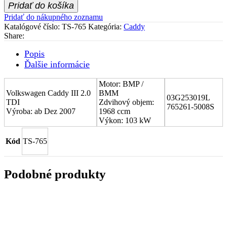
Stred
Pridať do košíka
turboduchadla
Pridať do nákupného zoznamu
(CHRA)
Katalógové číslo:
TS-765
Kategória:
Caddy
Volkswagen
Share:
Caddy
III
Popis
2.0
Ďalšie informácie
TDI
03G253019L
Motor: BMP /
Volkswagen Caddy III 2.0
BMM
03G253019L
TDI
Zdvihový objem:
765261-5008S
Výroba: ab Dez 2007
1968 ccm
Výkon: 103 kW
Kód
TS-765
Podobné produkty