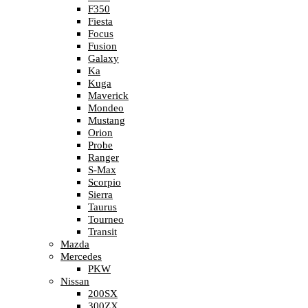
F350
Fiesta
Focus
Fusion
Galaxy
Ka
Kuga
Maverick
Mondeo
Mustang
Orion
Probe
Ranger
S-Max
Scorpio
Sierra
Taurus
Tourneo
Transit
Mazda
Mercedes
PKW
Nissan
200SX
300ZX