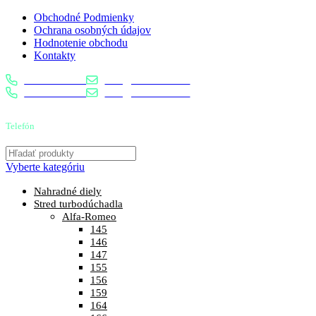
Obchodné Podmienky
Ochrana osobných údajov
Hodnotenie obchodu
Kontakty
0904 400 399
info@turbostred.sk
0904 400 399
info@turbostred.sk
Telefón
0904 400 399
Vyberte kategóriu
Nahradné diely
Stred turbodúchadla
Alfa-Romeo
145
146
147
155
156
159
164