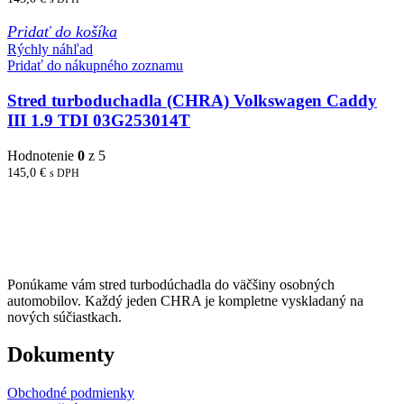
Pridať do košíka
Rýchly náhľad
Pridať do nákupného zoznamu
Stred turboduchadla (CHRA) Volkswagen Caddy
III 1.9 TDI 03G253014T
Hodnotenie
0
z 5
145,0
€
s DPH
Ponúkame vám stred turbodúchadla do väčšiny osobných
automobilov. Každý jeden CHRA je kompletne vyskladaný na
nových súčiastkach.
Dokumenty
Obchodné podmienky