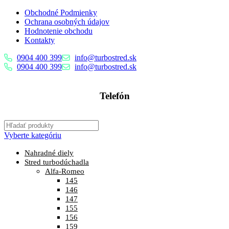
Obchodné Podmienky
Ochrana osobných údajov
Hodnotenie obchodu
Kontakty
0904 400 399
info@turbostred.sk
0904 400 399
info@turbostred.sk
Telefón
0904 400 399
Vyberte kategóriu
Nahradné diely
Stred turbodúchadla
Alfa-Romeo
145
146
147
155
156
159