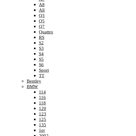
A8
All
Q3
Q5
Q7
Quattro
RS
S2
S3
S4
S5
S6
Sport
TT
Bentley
BMW
114
116
118
120
123
125
135
1er
2002