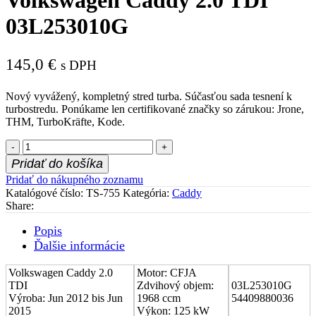
03L253010G
145,0
€
s DPH
Nový vyvážený, kompletný stred turba. Súčasťou sada tesnení k
turbostredu. Ponúkame len certifikované značky so zárukou: Jrone,
THM, TurboKräfte, Kode.
množstvo
Stred
Pridať do košíka
turboduchadla
Pridať do nákupného zoznamu
(CHRA)
Katalógové číslo:
TS-755
Kategória:
Caddy
Volkswagen
Share:
Caddy
2.0
Popis
TDI
Ďalšie informácie
03L253010G
Volkswagen Caddy 2.0
Motor: CFJA
TDI
Zdvihový objem:
03L253010G
Výroba: Jun 2012 bis Jun
1968 ccm
54409880036
2015
Výkon: 125 kW