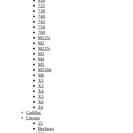
650
725
730
740
745
750
760
M135i
M2
M235i
M3
M4
M5
M550d
M6
X1
X3
X4
X5
X6
Z4
Cadillac
Citroen
25
Berlingo