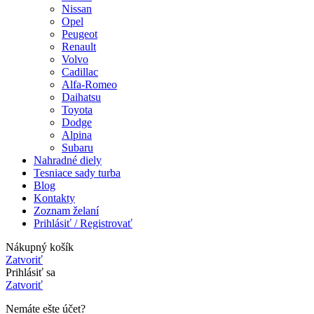
Nissan
Opel
Peugeot
Renault
Volvo
Cadillac
Alfa-Romeo
Daihatsu
Toyota
Dodge
Alpina
Subaru
Nahradné diely
Tesniace sady turba
Blog
Kontakty
Zoznam želaní
Prihlásiť / Registrovať
Nákupný košík
Zatvoriť
Prihlásiť sa
Zatvoriť
Nemáte ešte účet?