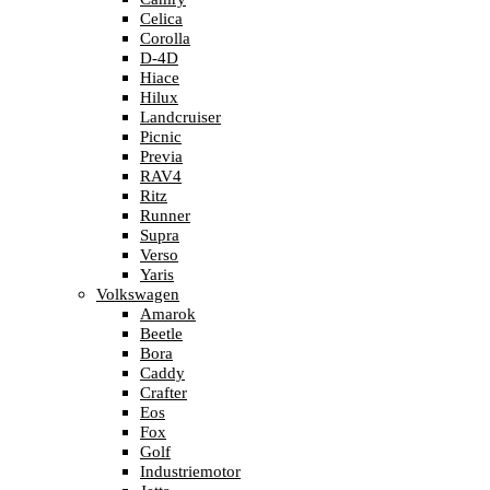
Celica
Corolla
D-4D
Hiace
Hilux
Landcruiser
Picnic
Previa
RAV4
Ritz
Runner
Supra
Verso
Yaris
Volkswagen
Amarok
Beetle
Bora
Caddy
Crafter
Eos
Fox
Golf
Industriemotor