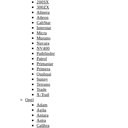
200SX
300ZX
Almera
Atleon
CabStar
Interstar
Micra
Murano
Navara
NV400
Pathfinder
Patrol
Primastar
Primera
Qashqai
Sunny
Terrano
Trade
X-Trail
Opel
Adam
Agila
Antara
Astra
Calibra