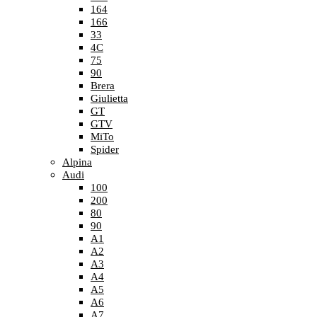
164
166
33
4C
75
90
Brera
Giulietta
GT
GTV
MiTo
Spider
Alpina
Audi
100
200
80
90
A1
A2
A3
A4
A5
A6
A7