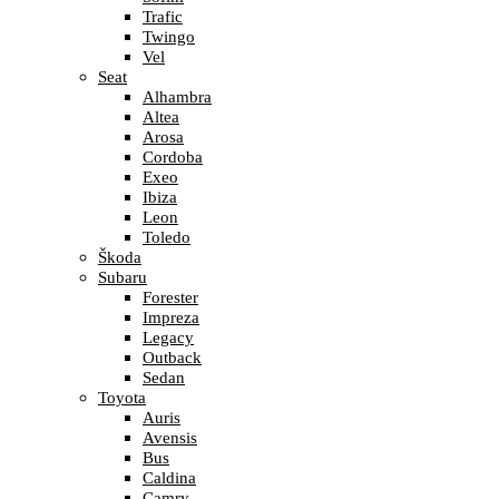
Trafic
Twingo
Vel
Seat
Alhambra
Altea
Arosa
Cordoba
Exeo
Ibiza
Leon
Toledo
Škoda
Subaru
Forester
Impreza
Legacy
Outback
Sedan
Toyota
Auris
Avensis
Bus
Caldina
Camry