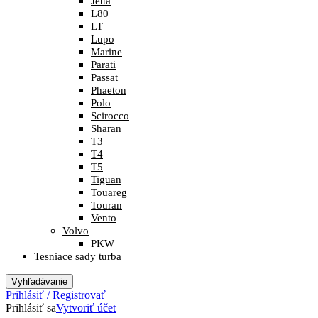
Jetta
L80
LT
Lupo
Marine
Parati
Passat
Phaeton
Polo
Scirocco
Sharan
T3
T4
T5
Tiguan
Touareg
Touran
Vento
Volvo
PKW
Tesniace sady turba
Vyhľadávanie
Prihlásiť / Registrovať
Prihlásiť sa
Vytvoriť účet