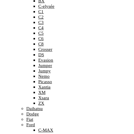
BX
C-elysée
C1
C2
C3
C4
C5
C6
C8
Crosser
DS
Evasion
Jumper
Jumpy
Nemo
Picasso
Xantia
XM
Xsara
ZX
Daihatsu
Dodge
Fiat
Ford
C-MAX