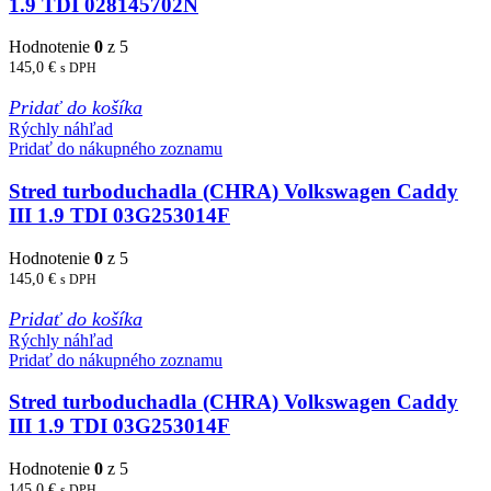
1.9 TDI 028145702N
Hodnotenie
0
z 5
145,0
€
s DPH
Pridať do košíka
Rýchly náhľad
Pridať do nákupného zoznamu
Stred turboduchadla (CHRA) Volkswagen Caddy
III 1.9 TDI 03G253014F
Hodnotenie
0
z 5
145,0
€
s DPH
Pridať do košíka
Rýchly náhľad
Pridať do nákupného zoznamu
Stred turboduchadla (CHRA) Volkswagen Caddy
III 1.9 TDI 03G253014F
Hodnotenie
0
z 5
145,0
€
s DPH