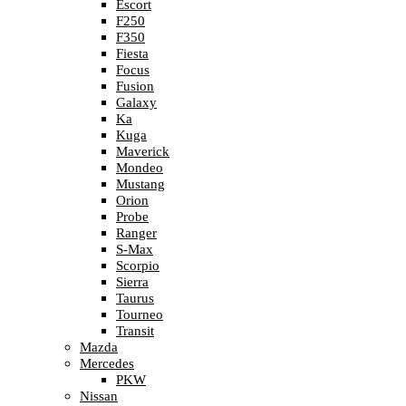
Escort
F250
F350
Fiesta
Focus
Fusion
Galaxy
Ka
Kuga
Maverick
Mondeo
Mustang
Orion
Probe
Ranger
S-Max
Scorpio
Sierra
Taurus
Tourneo
Transit
Mazda
Mercedes
PKW
Nissan