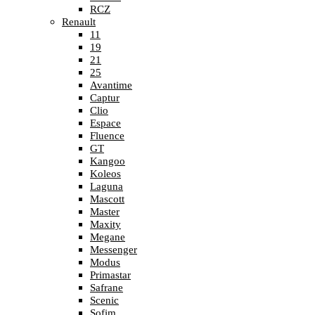
RCZ
Renault
11
19
21
25
Avantime
Captur
Clio
Espace
Fluence
GT
Kangoo
Koleos
Laguna
Mascott
Master
Maxity
Megane
Messenger
Modus
Primastar
Safrane
Scenic
Sofim