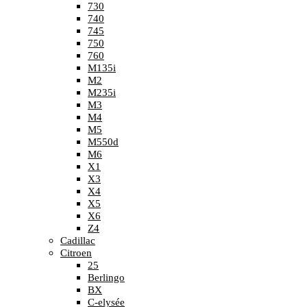
730
740
745
750
760
M135i
M2
M235i
M3
M4
M5
M550d
M6
X1
X3
X4
X5
X6
Z4
Cadillac
Citroen
25
Berlingo
BX
C-elysée