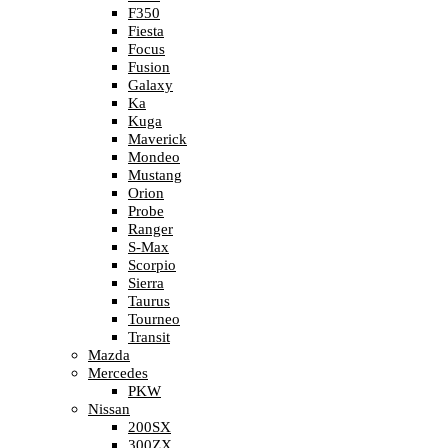
F350
Fiesta
Focus
Fusion
Galaxy
Ka
Kuga
Maverick
Mondeo
Mustang
Orion
Probe
Ranger
S-Max
Scorpio
Sierra
Taurus
Tourneo
Transit
Mazda
Mercedes
PKW
Nissan
200SX
300ZX