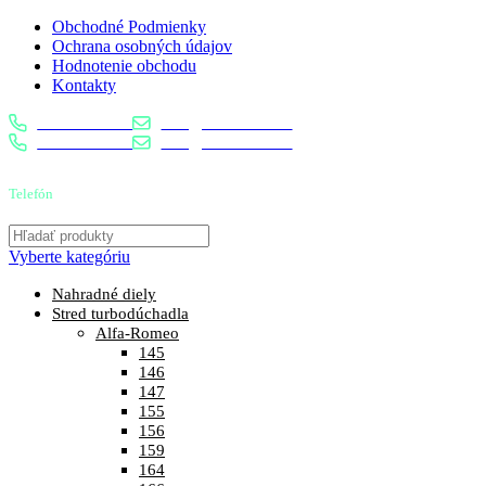
Obchodné Podmienky
Ochrana osobných údajov
Hodnotenie obchodu
Kontakty
0904 400 399
info@turbostred.sk
0904 400 399
info@turbostred.sk
Telefón
0904 400 399
Vyberte kategóriu
Nahradné diely
Stred turbodúchadla
Alfa-Romeo
145
146
147
155
156
159
164