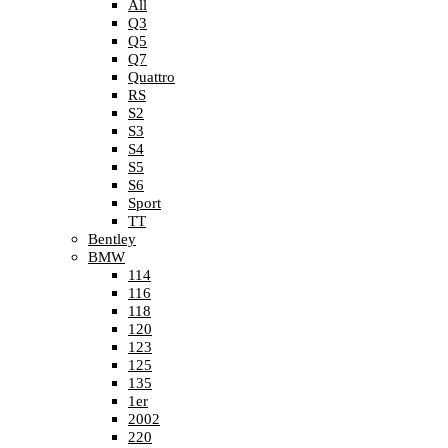
All
Q3
Q5
Q7
Quattro
RS
S2
S3
S4
S5
S6
Sport
TT
Bentley
BMW
114
116
118
120
123
125
135
1er
2002
220