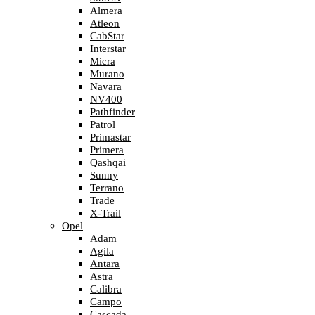
Almera
Atleon
CabStar
Interstar
Micra
Murano
Navara
NV400
Pathfinder
Patrol
Primastar
Primera
Qashqai
Sunny
Terrano
Trade
X-Trail
Opel
Adam
Agila
Antara
Astra
Calibra
Campo
Cascada