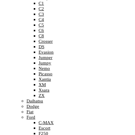
C1
C2
C3
C4
C5
C6
C8
Crosser
DS
Evasion
Jumper
Jumpy
Nemo
Picasso
Xantia
XM
Xsara
ZX
Daihatsu
Dodge
Fiat
Ford
C-MAX
Escort
F250