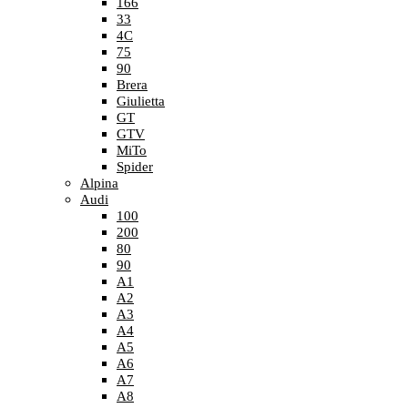
166
33
4C
75
90
Brera
Giulietta
GT
GTV
MiTo
Spider
Alpina
Audi
100
200
80
90
A1
A2
A3
A4
A5
A6
A7
A8