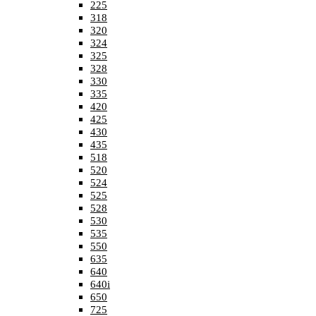
225
318
320
324
325
328
330
335
420
425
430
435
518
520
524
525
528
530
535
550
635
640
640i
650
725