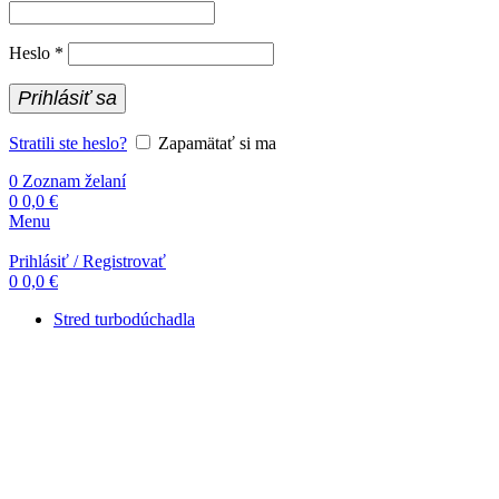
Povinné
Heslo
*
Prihlásiť sa
Stratili ste heslo?
Zapamätať si ma
0
Zoznam želaní
0
0,0
€
Menu
Prihlásiť / Registrovať
0
0,0
€
Stred turbodúchadla