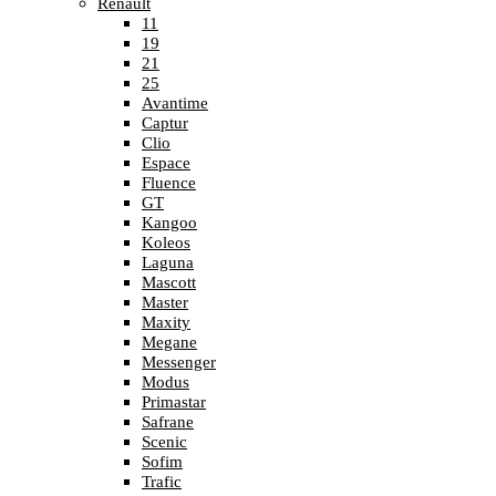
Renault
11
19
21
25
Avantime
Captur
Clio
Espace
Fluence
GT
Kangoo
Koleos
Laguna
Mascott
Master
Maxity
Megane
Messenger
Modus
Primastar
Safrane
Scenic
Sofim
Trafic