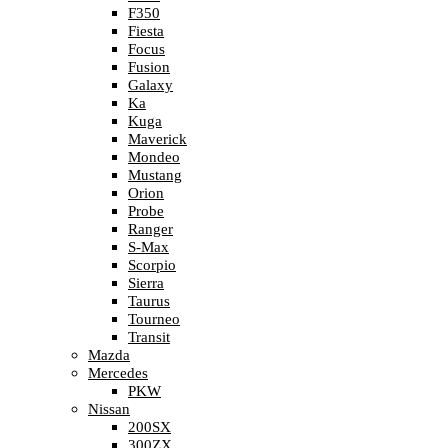
F350
Fiesta
Focus
Fusion
Galaxy
Ka
Kuga
Maverick
Mondeo
Mustang
Orion
Probe
Ranger
S-Max
Scorpio
Sierra
Taurus
Tourneo
Transit
Mazda
Mercedes
PKW
Nissan
200SX
300ZX