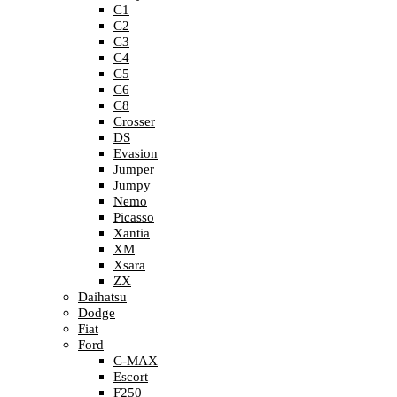
C1
C2
C3
C4
C5
C6
C8
Crosser
DS
Evasion
Jumper
Jumpy
Nemo
Picasso
Xantia
XM
Xsara
ZX
Daihatsu
Dodge
Fiat
Ford
C-MAX
Escort
F250