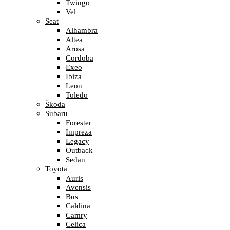
Twingo
Vel
Seat
Alhambra
Altea
Arosa
Cordoba
Exeo
Ibiza
Leon
Toledo
Škoda
Subaru
Forester
Impreza
Legacy
Outback
Sedan
Toyota
Auris
Avensis
Bus
Caldina
Camry
Celica