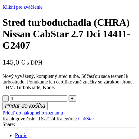
Klikni pre zväčšenie
Stred turboduchadla (CHRA)
Nissan CabStar 2.7 Dci 14411-
G2407
145,0
€
s DPH
Nový vyvážený, kompletný stred turba. Súčasťou sada tesnení k
turbostredu. Ponúkame len certifikované značky so zárukou: Jrone,
THM, TurboKräfte, Kode.
množstvo
Stred
Pridať do košíka
turboduchadla
Pridať do nákupného zoznamu
(CHRA)
Katalógové číslo:
TS-2124
Kategória:
CabStar
Nissan
Share:
CabStar
2.7
Popis
Dci