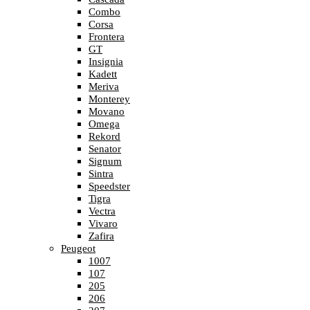
Combo
Corsa
Frontera
GT
Insignia
Kadett
Meriva
Monterey
Movano
Omega
Rekord
Senator
Signum
Sintra
Speedster
Tigra
Vectra
Vivaro
Zafira
Peugeot
1007
107
205
206