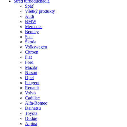
Stred turbodúchadla
Späť
Všetký produkty
Audi
BMW
Mercedes
Bentley
Seat
Škoda
Volkswagen
Citroen
Fiat
Ford
Mazda
Nissan
Opel
Peugeot
Renault
Volvo
Cadillac
Alfa-Romeo
Daihatsu
Toyota
Dodge
Alpina