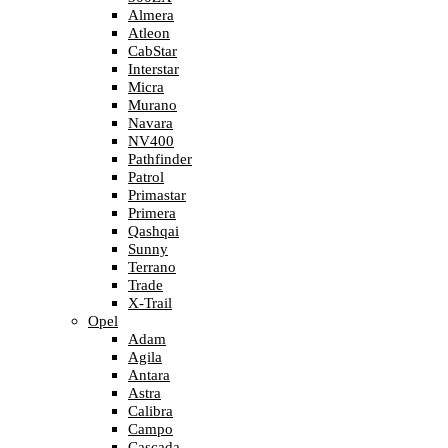
Almera
Atleon
CabStar
Interstar
Micra
Murano
Navara
NV400
Pathfinder
Patrol
Primastar
Primera
Qashqai
Sunny
Terrano
Trade
X-Trail
Opel
Adam
Agila
Antara
Astra
Calibra
Campo
Cascada