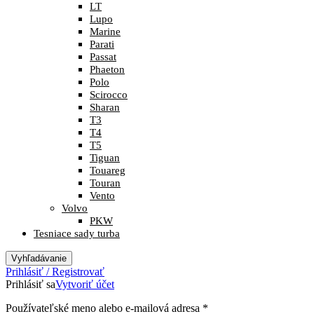
LT
Lupo
Marine
Parati
Passat
Phaeton
Polo
Scirocco
Sharan
T3
T4
T5
Tiguan
Touareg
Touran
Vento
Volvo
PKW
Tesniace sady turba
Vyhľadávanie
Prihlásiť / Registrovať
Prihlásiť sa
Vytvoriť účet
Povinné
Používateľské meno alebo e-mailová adresa
*