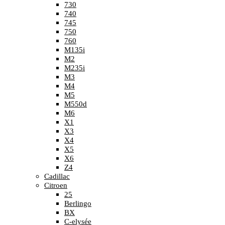
730
740
745
750
760
M135i
M2
M235i
M3
M4
M5
M550d
M6
X1
X3
X4
X5
X6
Z4
Cadillac
Citroen
25
Berlingo
BX
C-elysée