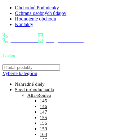
Obchodné Podmienky
Ochrana osobných údajov
Hodnotenie obchodu
Kontakty
0904 400 399
info@turbostred.sk
0904 400 399
info@turbostred.sk
Telefón
0904 400 399
Vyberte kategóriu
Nahradné diely
Stred turbodúchadla
Alfa-Romeo
145
146
147
155
156
159
164