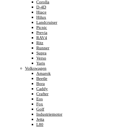
Corolla
D-4D
Hiace
Hilux
Landcruiser
Picnic
Previa
RAV4
Ritz
Runner
Supra
Verso
Yaris
Volkswagen
Amarok
Beetle
Bora
Caddy
Crafter
Eos
Fox
Golf
Industriemotor
Jetta
L80