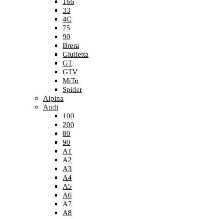
166
33
4C
75
90
Brera
Giulietta
GT
GTV
MiTo
Spider
Alpina
Audi
100
200
80
90
A1
A2
A3
A4
A5
A6
A7
A8