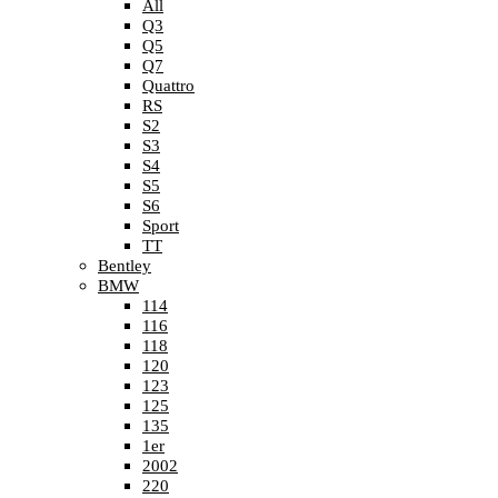
All
Q3
Q5
Q7
Quattro
RS
S2
S3
S4
S5
S6
Sport
TT
Bentley
BMW
114
116
118
120
123
125
135
1er
2002
220