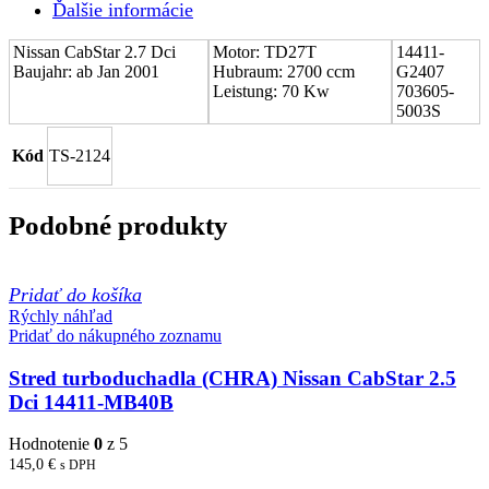
Ďalšie informácie
14411-
G2407
Nissan CabStar 2.7 Dci
Motor: TD27T
14411-
Baujahr: ab Jan 2001
Hubraum: 2700 ccm
G2407
Leistung: 70 Kw
703605-
5003S
Kód
TS-2124
Podobné produkty
Pridať do košíka
Rýchly náhľad
Pridať do nákupného zoznamu
Stred turboduchadla (CHRA) Nissan CabStar 2.5
Dci 14411-MB40B
Hodnotenie
0
z 5
145,0
€
s DPH