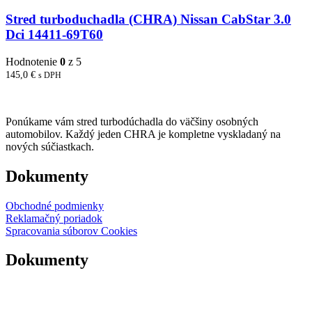
Stred turboduchadla (CHRA) Nissan CabStar 3.0
Dci 14411-69T60
Hodnotenie
0
z 5
145,0
€
s DPH
Ponúkame vám stred turbodúchadla do väčšiny osobných
automobilov. Každý jeden CHRA je kompletne vyskladaný na
nových súčiastkach.
Dokumenty
Obchodné podmienky
Reklamačný poriadok
Spracovania súborov Cookies
Dokumenty