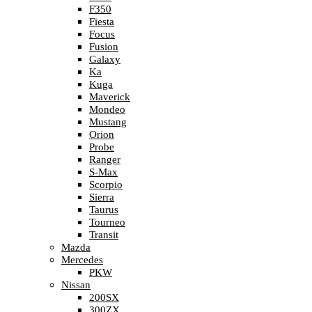
F350
Fiesta
Focus
Fusion
Galaxy
Ka
Kuga
Maverick
Mondeo
Mustang
Orion
Probe
Ranger
S-Max
Scorpio
Sierra
Taurus
Tourneo
Transit
Mazda
Mercedes
PKW
Nissan
200SX
300ZX