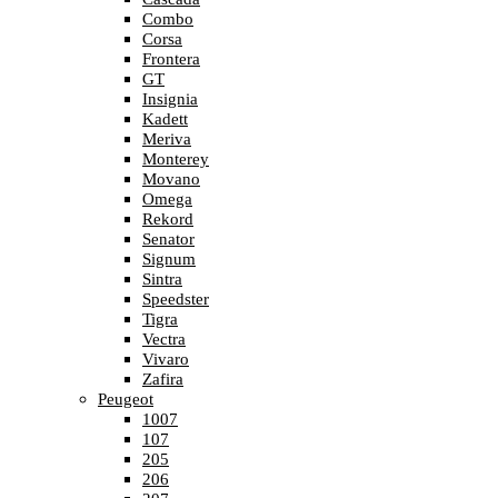
Combo
Corsa
Frontera
GT
Insignia
Kadett
Meriva
Monterey
Movano
Omega
Rekord
Senator
Signum
Sintra
Speedster
Tigra
Vectra
Vivaro
Zafira
Peugeot
1007
107
205
206