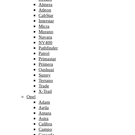
Almera
Atleon
CabStar
Interstar
Micra
Murano
Navara
NV400
Pathfinder
Patrol
Primastar
Primera
Qashqai
Sunny
Terrano
Trade
X-Trail
Opel
Adam
Agila
Antara
Astra
Calibra
Campo
Cascada