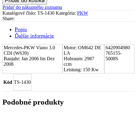
Pridať do košíka
turboduchadla
Pridať do nákupného zoznamu
(CHRA)
Katalógové číslo:
TS-1430
Kategória:
PKW
Mercedes-
Share:
PKW
Viano
Popis
3.0
Ďalšie informácie
CDI
(W639)
6420904980
Mercedes-PKW Viano 3.0
Motor: OM642 DE
6420904980
CDI (W639)
LA
765155-
Baujahr: Jan 2006 bis Dez
Hubraum: 2987
5008S
2008
ccm
Leistung: 150 Kw
Kód
TS-1430
Podobné produkty