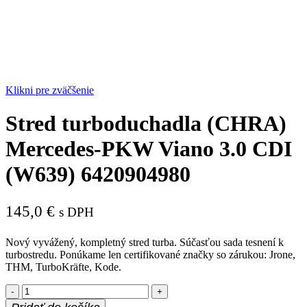
Klikni pre zväčšenie
Stred turboduchadla (CHRA)
Mercedes-PKW Viano 3.0 CDI
(W639) 6420904980
145,0
€
s DPH
Nový vyvážený, kompletný stred turba. Súčasťou sada tesnení k
turbostredu. Ponúkame len certifikované značky so zárukou: Jrone,
THM, TurboKräfte, Kode.
množstvo
Stred