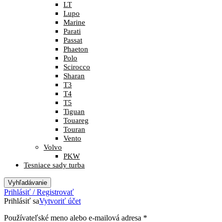
LT
Lupo
Marine
Parati
Passat
Phaeton
Polo
Scirocco
Sharan
T3
T4
T5
Tiguan
Touareg
Touran
Vento
Volvo
PKW
Tesniace sady turba
Vyhľadávanie
Prihlásiť / Registrovať
Prihlásiť sa
Vytvoriť účet
Povinné
Používateľské meno alebo e-mailová adresa
*