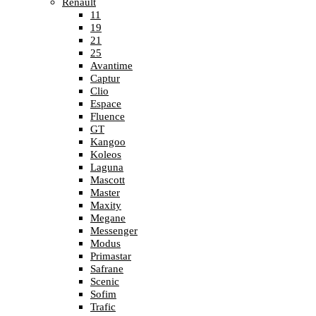
Renault
11
19
21
25
Avantime
Captur
Clio
Espace
Fluence
GT
Kangoo
Koleos
Laguna
Mascott
Master
Maxity
Megane
Messenger
Modus
Primastar
Safrane
Scenic
Sofim
Trafic