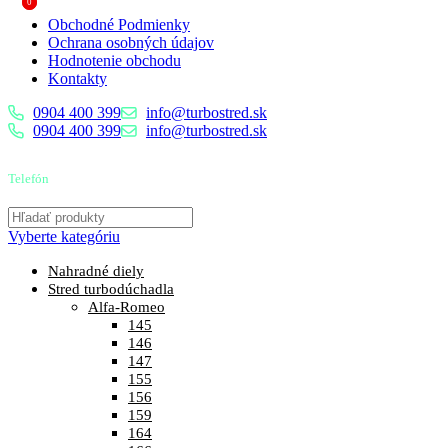
0
0
Obchodné Podmienky
Ochrana osobných údajov
Hodnotenie obchodu
Kontakty
0904 400 399
info@turbostred.sk
0904 400 399
info@turbostred.sk
Telefón
0904 400 399
Vyberte kategóriu
Nahradné diely
Stred turbodúchadla
Alfa-Romeo
145
146
147
155
156
159
164