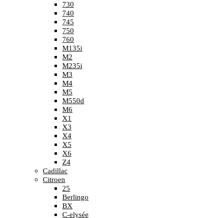
730
740
745
750
760
M135i
M2
M235i
M3
M4
M5
M550d
M6
X1
X3
X4
X5
X6
Z4
Cadillac
Citroen
25
Berlingo
BX
C-elysée