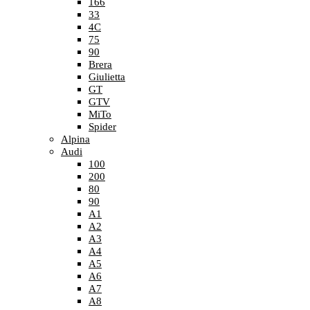
166
33
4C
75
90
Brera
Giulietta
GT
GTV
MiTo
Spider
Alpina
Audi
100
200
80
90
A1
A2
A3
A4
A5
A6
A7
A8