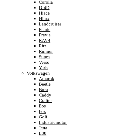
Corolla
D-4D
Hiace
Hilux
Landcruiser
Picnic
Previa
RAV4
Ritz
Runner
Supra
Verso
Yaris
Volkswagen
Amarok
Beetle
Bora
Caddy
Crafter
Eos
Fox
Golf
Industriemotor
Jetta
L80