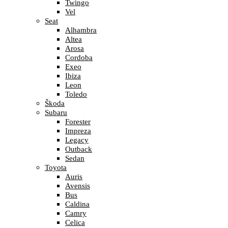
Twingo
Vel
Seat
Alhambra
Altea
Arosa
Cordoba
Exeo
Ibiza
Leon
Toledo
Škoda
Subaru
Forester
Impreza
Legacy
Outback
Sedan
Toyota
Auris
Avensis
Bus
Caldina
Camry
Celica