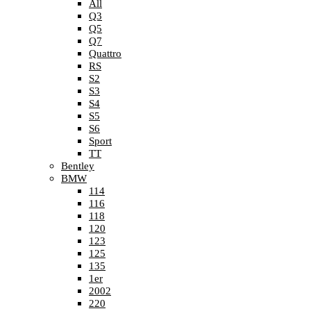
All
Q3
Q5
Q7
Quattro
RS
S2
S3
S4
S5
S6
Sport
TT
Bentley
BMW
114
116
118
120
123
125
135
1er
2002
220