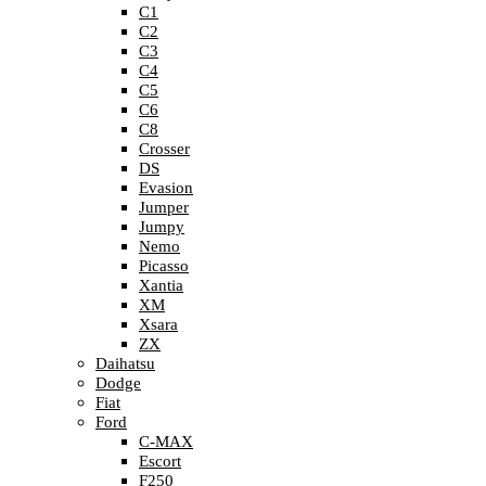
C1
C2
C3
C4
C5
C6
C8
Crosser
DS
Evasion
Jumper
Jumpy
Nemo
Picasso
Xantia
XM
Xsara
ZX
Daihatsu
Dodge
Fiat
Ford
C-MAX
Escort
F250