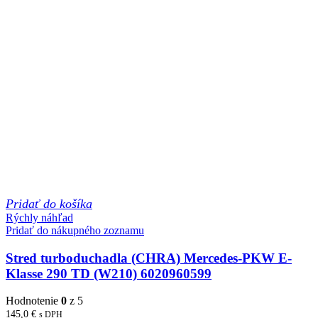
Pridať do košíka
Rýchly náhľad
Pridať do nákupného zoznamu
Stred turboduchadla (CHRA) Mercedes-PKW E-
Klasse 290 TD (W210) 6020960599
Hodnotenie
0
z 5
145,0
€
s DPH