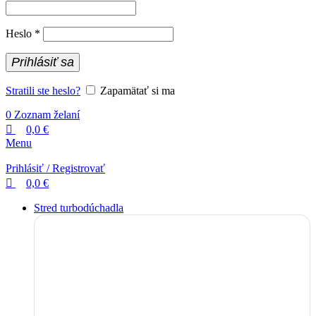
Povinné
Heslo
*
Prihlásiť sa
Stratili ste heslo?
Zapamätať si ma
0
Zoznam želaní
0,0
€
Menu
Prihlásiť / Registrovať
0,0
€
Stred turbodúchadla