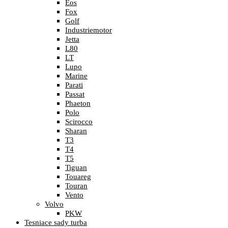
Eos
Fox
Golf
Industriemotor
Jetta
L80
LT
Lupo
Marine
Parati
Passat
Phaeton
Polo
Scirocco
Sharan
T3
T4
T5
Tiguan
Touareg
Touran
Vento
Volvo
PKW
Tesniace sady turba