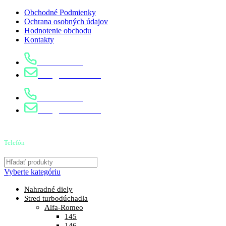
Obchodné Podmienky
Ochrana osobných údajov
Hodnotenie obchodu
Kontakty
0904 400 399
info@turbostred.sk
0904 400 399
info@turbostred.sk
Telefón
0904 400 399
Vyberte kategóriu
Nahradné diely
Stred turbodúchadla
Alfa-Romeo
145
146