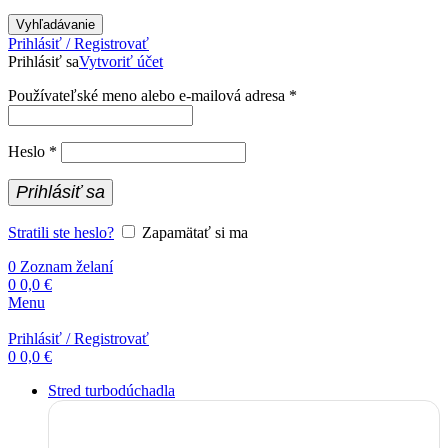
Vyhľadávanie
Prihlásiť / Registrovať
Prihlásiť sa
Vytvoriť účet
Povinné
Používateľské meno alebo e-mailová adresa
*
Povinné
Heslo
*
Prihlásiť sa
Stratili ste heslo?
Zapamätať si ma
0
Zoznam želaní
0
0,0
€
Menu
Prihlásiť / Registrovať
0
0,0
€
Stred turbodúchadla