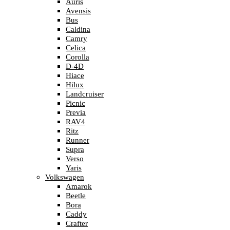
Auris
Avensis
Bus
Caldina
Camry
Celica
Corolla
D-4D
Hiace
Hilux
Landcruiser
Picnic
Previa
RAV4
Ritz
Runner
Supra
Verso
Yaris
Volkswagen
Amarok
Beetle
Bora
Caddy
Crafter