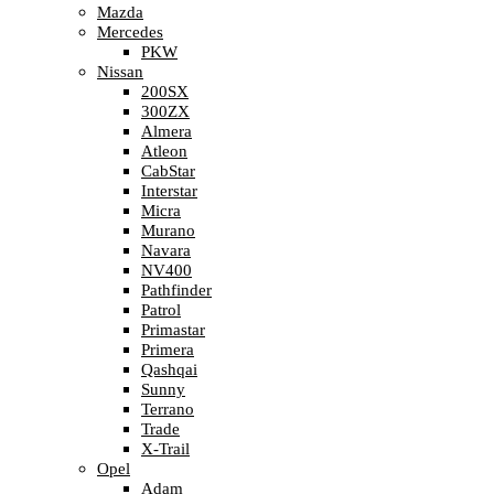
Mazda
Mercedes
PKW
Nissan
200SX
300ZX
Almera
Atleon
CabStar
Interstar
Micra
Murano
Navara
NV400
Pathfinder
Patrol
Primastar
Primera
Qashqai
Sunny
Terrano
Trade
X-Trail
Opel
Adam