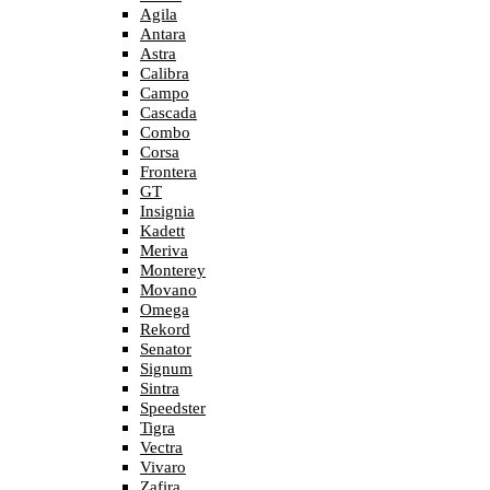
Agila
Antara
Astra
Calibra
Campo
Cascada
Combo
Corsa
Frontera
GT
Insignia
Kadett
Meriva
Monterey
Movano
Omega
Rekord
Senator
Signum
Sintra
Speedster
Tigra
Vectra
Vivaro
Zafira