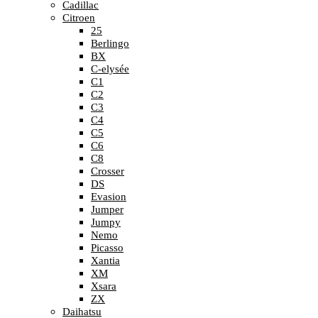
Cadillac
Citroen
25
Berlingo
BX
C-elysée
C1
C2
C3
C4
C5
C6
C8
Crosser
DS
Evasion
Jumper
Jumpy
Nemo
Picasso
Xantia
XM
Xsara
ZX
Daihatsu