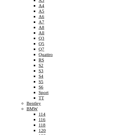
A3
A4
A5
A6
A7
A8
All
Q3
Q5
Q7
Quattro
RS
S2
S3
S4
S5
S6
Sport
TT
Bentley
BMW
114
116
118
120