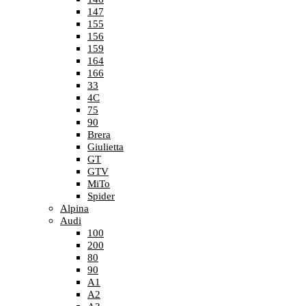
147
155
156
159
164
166
33
4C
75
90
Brera
Giulietta
GT
GTV
MiTo
Spider
Alpina
Audi
100
200
80
90
A1
A2