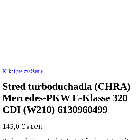
Klikni pre zväčšenie
Stred turboduchadla (CHRA)
Mercedes-PKW E-Klasse 320
CDI (W210) 6130960499
145,0
€
s DPH