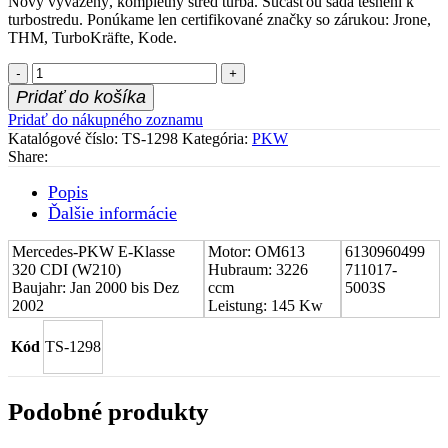
Nový vyvážený, kompletný stred turba. Súčasťou sada tesnení k
turbostredu. Ponúkame len certifikované značky so zárukou: Jrone,
THM, TurboKräfte, Kode.
množstvo
Stred
Pridať do košíka
turboduchadla
Pridať do nákupného zoznamu
(CHRA)
Katalógové číslo:
TS-1298
Kategória:
PKW
Mercedes-
Share:
PKW
E-
Popis
Klasse
Ďalšie informácie
320
CDI
(W210)
Mercedes-PKW E-Klasse
Motor: OM613
6130960499
6130960499
320 CDI (W210)
Hubraum: 3226
711017-
Baujahr: Jan 2000 bis Dez
ccm
5003S
2002
Leistung: 145 Kw
Kód
TS-1298
Podobné produkty