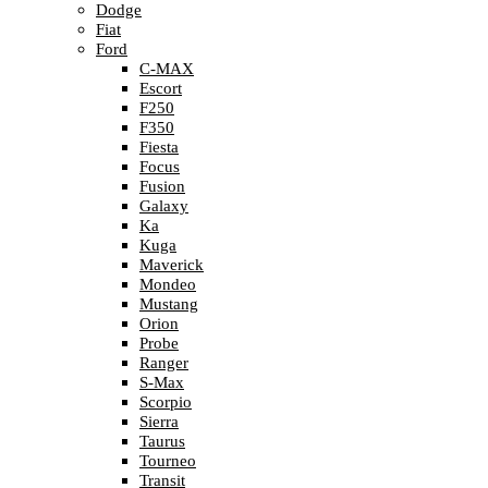
Dodge
Fiat
Ford
C-MAX
Escort
F250
F350
Fiesta
Focus
Fusion
Galaxy
Ka
Kuga
Maverick
Mondeo
Mustang
Orion
Probe
Ranger
S-Max
Scorpio
Sierra
Taurus
Tourneo
Transit