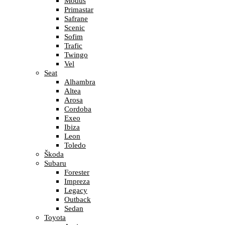
Modus
Primastar
Safrane
Scenic
Sofim
Trafic
Twingo
Vel
Seat
Alhambra
Altea
Arosa
Cordoba
Exeo
Ibiza
Leon
Toledo
Škoda
Subaru
Forester
Impreza
Legacy
Outback
Sedan
Toyota