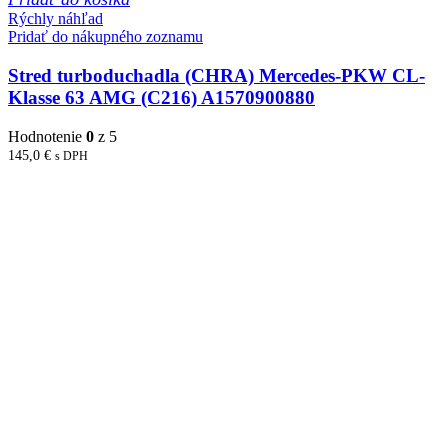
Rýchly náhľad
Pridať do nákupného zoznamu
Stred turboduchadla (CHRA) Mercedes-PKW CL-
Klasse 63 AMG (C216) A1570900880
Hodnotenie
0
z 5
145,0
€
s DPH