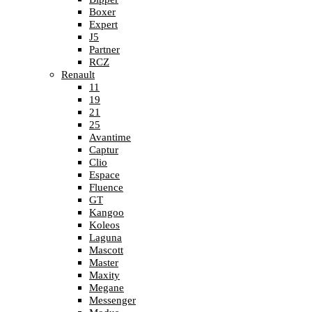
Boxer
Expert
J5
Partner
RCZ
Renault
11
19
21
25
Avantime
Captur
Clio
Espace
Fluence
GT
Kangoo
Koleos
Laguna
Mascott
Master
Maxity
Megane
Messenger