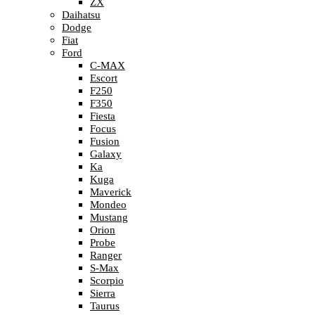
ZX
Daihatsu
Dodge
Fiat
Ford
C-MAX
Escort
F250
F350
Fiesta
Focus
Fusion
Galaxy
Ka
Kuga
Maverick
Mondeo
Mustang
Orion
Probe
Ranger
S-Max
Scorpio
Sierra
Taurus