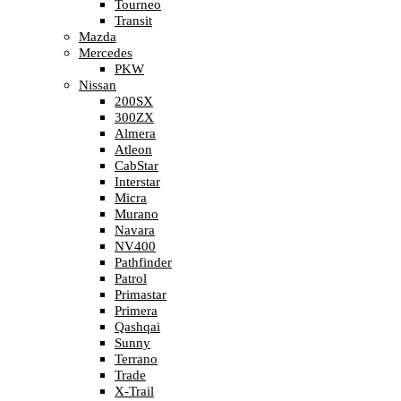
Tourneo
Transit
Mazda
Mercedes
PKW
Nissan
200SX
300ZX
Almera
Atleon
CabStar
Interstar
Micra
Murano
Navara
NV400
Pathfinder
Patrol
Primastar
Primera
Qashqai
Sunny
Terrano
Trade
X-Trail