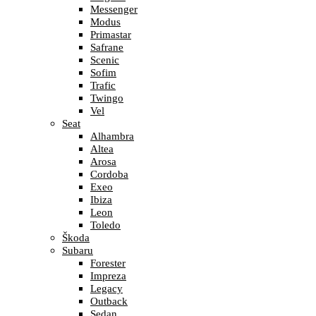
Messenger
Modus
Primastar
Safrane
Scenic
Sofim
Trafic
Twingo
Vel
Seat
Alhambra
Altea
Arosa
Cordoba
Exeo
Ibiza
Leon
Toledo
Škoda
Subaru
Forester
Impreza
Legacy
Outback
Sedan