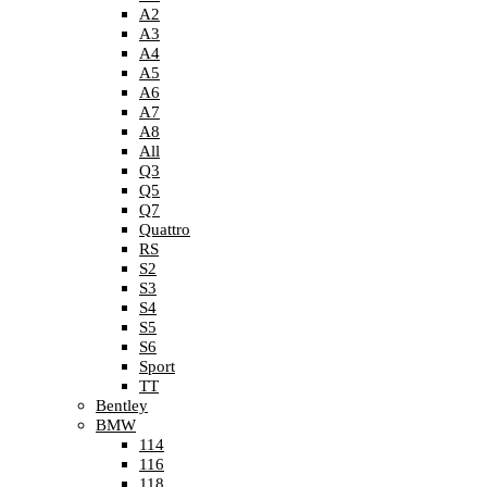
A2
A3
A4
A5
A6
A7
A8
All
Q3
Q5
Q7
Quattro
RS
S2
S3
S4
S5
S6
Sport
TT
Bentley
BMW
114
116
118