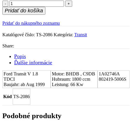
množstvo
Stred
Pridať do košíka
turboduchadla
(CHRA)
Pridať do nákupného zoznamu
Ford
Transit
Katalógové číslo:
V
TS-2086
Kategória:
Transit
1.8
TDCI
Share:
1A02746A
Popis
Ďalšie informácie
Ford Transit V 1.8
Motor: BHDB , C9DB
1A02746A
TDCI
Hubraum: 1800 ccm
802419-5006S
Baujahr: ab Aug 1999
Leistung: 66 Kw
Kód
TS-2086
Podobné produkty