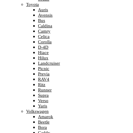
Toyota
Auris
Avensis
Bus
Caldina
Camry
Celica
Corolla
D-4D
Hiace
Hilux
Landcruiser
Picnic
Previa
RAV4
Ritz
Runner
Supra
Verso
Yaris
Volkswagen
Amarok
Beetle
Bora
Caddy