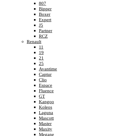
807
Bipper
Boxer
Expert
J5
Partner
RCZ
Renault
11
19
21
25
Avantime
Captur
Clio
Espace
Fluence
GT
Kangoo
Koleos
Laguna
Mascott
Master
Maxity
Megane