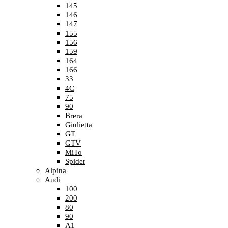
145
146
147
155
156
159
164
166
33
4C
75
90
Brera
Giulietta
GT
GTV
MiTo
Spider
Alpina
Audi
100
200
80
90
A1