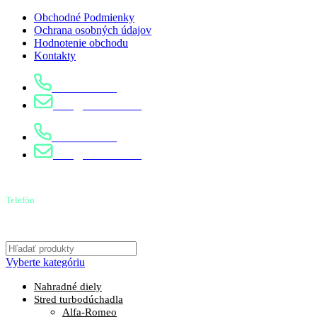
Obchodné Podmienky
Ochrana osobných údajov
Hodnotenie obchodu
Kontakty
0904 400 399
info@turbostred.sk
0904 400 399
info@turbostred.sk
Telefón
0904 400 399
Vyberte kategóriu
Nahradné diely
Stred turbodúchadla
Alfa-Romeo