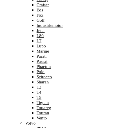
Crafter
Eos
Fox
Golf
Industriemotor
Jetta
L80
LT
Lupo
Marine
Parati
Passat
Phaeton
Polo
Scirocco
Sharan
T3
T4
T5
Tiguan
Touareg
Touran
Vento
Volvo