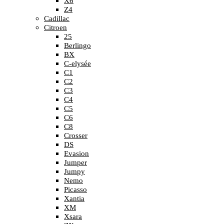
X6
Z4
Cadillac
Citroen
25
Berlingo
BX
C-elysée
C1
C2
C3
C4
C5
C6
C8
Crosser
DS
Evasion
Jumper
Jumpy
Nemo
Picasso
Xantia
XM
Xsara