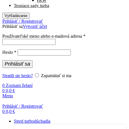
PKW
Tesniace sady turba
Vyhľadávanie
Prihlásiť / Registrovať
Prihlásiť sa
Vytvoriť účet
Povinné
Používateľské meno alebo e-mailová adresa
*
Povinné
Heslo
*
Prihlásiť sa
Stratili ste heslo?
Zapamätať si ma
0
Zoznam želaní
0
0,0
€
Menu
Prihlásiť / Registrovať
0
0,0
€
Stred turbodúchadla