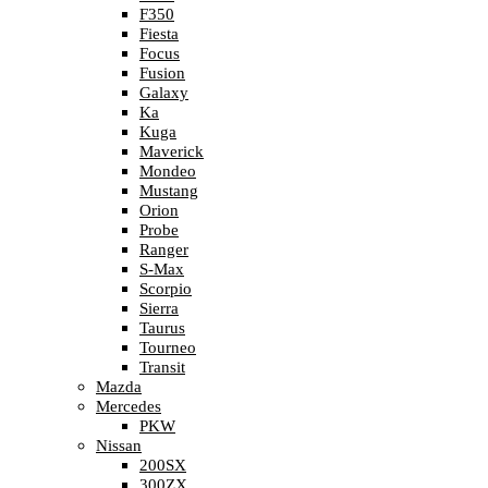
F350
Fiesta
Focus
Fusion
Galaxy
Ka
Kuga
Maverick
Mondeo
Mustang
Orion
Probe
Ranger
S-Max
Scorpio
Sierra
Taurus
Tourneo
Transit
Mazda
Mercedes
PKW
Nissan
200SX
300ZX