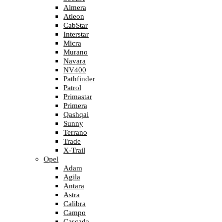
Almera
Atleon
CabStar
Interstar
Micra
Murano
Navara
NV400
Pathfinder
Patrol
Primastar
Primera
Qashqai
Sunny
Terrano
Trade
X-Trail
Opel
Adam
Agila
Antara
Astra
Calibra
Campo
Cascada