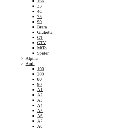
166
33
4C
75
90
Brera
Giulietta
GT
GTV
MiTo
Spider
Alpina
Audi
100
200
80
90
A1
A2
A3
A4
A5
A6
A7
A8