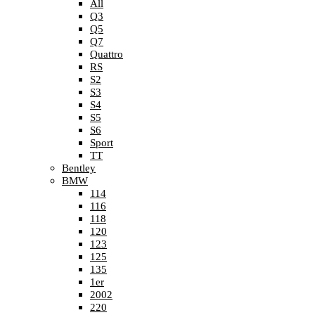
All
Q3
Q5
Q7
Quattro
RS
S2
S3
S4
S5
S6
Sport
TT
Bentley
BMW
114
116
118
120
123
125
135
1er
2002
220