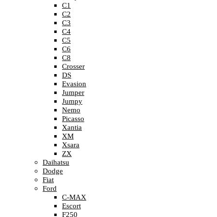
C1
C2
C3
C4
C5
C6
C8
Crosser
DS
Evasion
Jumper
Jumpy
Nemo
Picasso
Xantia
XM
Xsara
ZX
Daihatsu
Dodge
Fiat
Ford
C-MAX
Escort
F250