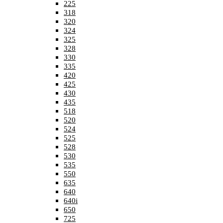
225
318
320
324
325
328
330
335
420
425
430
435
518
520
524
525
528
530
535
550
635
640
640i
650
725