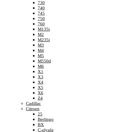
730
740
745
750
760
M135i
M2
M235i
M3
M4
M5
M550d
M6
X1
X3
X4
X5
X6
Z4
Cadillac
Citroen
25
Berlingo
BX
C-elysée