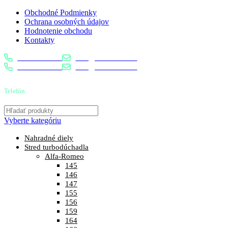
Obchodné Podmienky
Ochrana osobných údajov
Hodnotenie obchodu
Kontakty
0904 400 399
info@turbostred.sk
0904 400 399
info@turbostred.sk
Telefón
0904 400 399
Vyberte kategóriu
Nahradné diely
Stred turbodúchadla
Alfa-Romeo
145
146
147
155
156
159
164