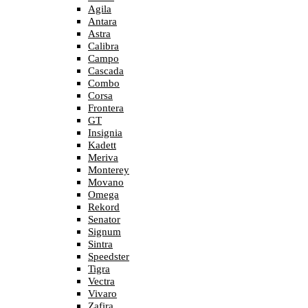
Agila
Antara
Astra
Calibra
Campo
Cascada
Combo
Corsa
Frontera
GT
Insignia
Kadett
Meriva
Monterey
Movano
Omega
Rekord
Senator
Signum
Sintra
Speedster
Tigra
Vectra
Vivaro
Zafira