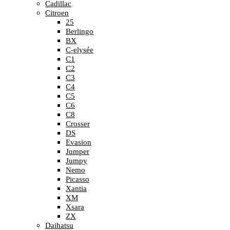
Cadillac
Citroen
25
Berlingo
BX
C-elysée
C1
C2
C3
C4
C5
C6
C8
Crosser
DS
Evasion
Jumper
Jumpy
Nemo
Picasso
Xantia
XM
Xsara
ZX
Daihatsu