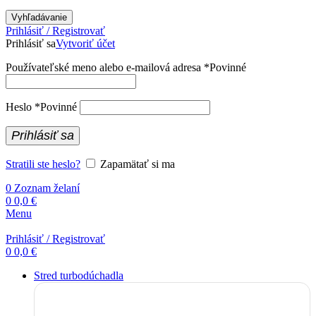
Vyhľadávanie
Prihlásiť / Registrovať
Prihlásiť sa
Vytvoriť účet
Používateľské meno alebo e-mailová adresa
*
Povinné
Heslo
*
Povinné
Prihlásiť sa
Stratili ste heslo?
Zapamätať si ma
0
Zoznam želaní
0
0,0
€
Menu
Prihlásiť / Registrovať
0
0,0
€
Stred turbodúchadla