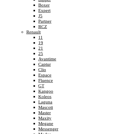
Boxer
Expert
J5
Partner
RCZ
Renault
11
19
21
25
Avantime
Captur
Clio
Espace
Fluence
GT
Kangoo
Koleos
Laguna
Mascott
Master
Maxity
Megane
Messenger