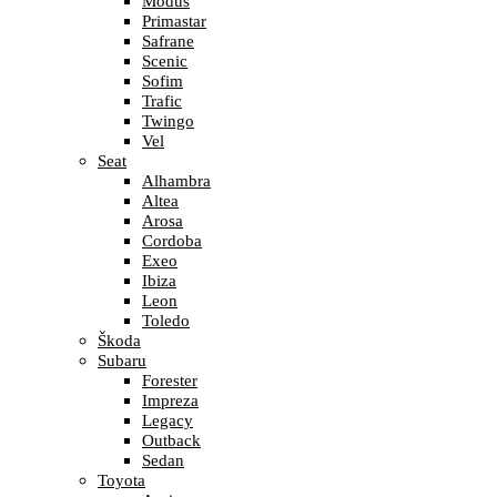
Modus
Primastar
Safrane
Scenic
Sofim
Trafic
Twingo
Vel
Seat
Alhambra
Altea
Arosa
Cordoba
Exeo
Ibiza
Leon
Toledo
Škoda
Subaru
Forester
Impreza
Legacy
Outback
Sedan
Toyota