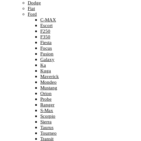
Dodge
Fiat
Ford
C-MAX
Escort
F250
F350
Fiesta
Focus
Fusion
Galaxy
Ka
Kuga
Maverick
Mondeo
Mustang
Orion
Probe
Ranger
S-Max
Scorpio
Sierra
Taurus
Tourneo
Transit