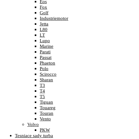
Eos
Fox
Golf
Industriemotor
Jetta
L80
LT
Lupo
Marine
Parati
Passat
Phaeton
Polo
Scirocco
Sharan
T3
T4
T5
Tiguan
Touareg
Touran
Vento
Volvo
PKW
Tesniace sady turba