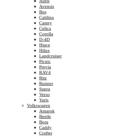
Auris
Avensis
Bus
Caldina
Camry
Celica
Corolla
D-4D
Hiace
Hilux
Landcruiser
Picnic
Previa
RAV4
Ritz
Runner
Supra
Verso
Yaris
Volkswagen
Amarok
Beetle
Bora
Caddy
Crafter