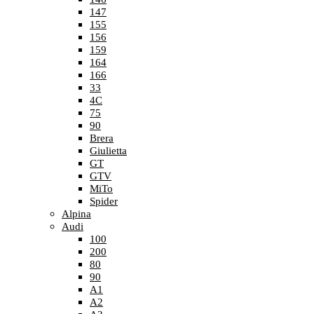
147
155
156
159
164
166
33
4C
75
90
Brera
Giulietta
GT
GTV
MiTo
Spider
Alpina
Audi
100
200
80
90
A1
A2