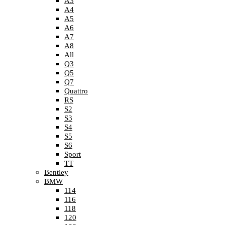
A3
A4
A5
A6
A7
A8
All
Q3
Q5
Q7
Quattro
RS
S2
S3
S4
S5
S6
Sport
TT
Bentley
BMW
114
116
118
120