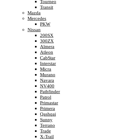
Tourneo
Transit
Mazda
Mercedes
PKW
Nissan
200SX
300ZX
Almera
Atleon
CabStar
Interstar
Micra
Murano
Navara
NV400
Pathfinder
Patrol
Primastar
Primera
Qashqai
Sunny
Terrano
Trade
X-Trail