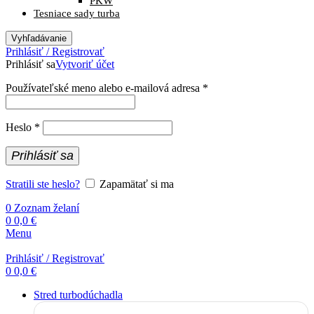
PKW
Tesniace sady turba
Vyhľadávanie
Prihlásiť / Registrovať
Prihlásiť sa
Vytvoriť účet
Povinné
Používateľské meno alebo e-mailová adresa
*
Povinné
Heslo
*
Prihlásiť sa
Stratili ste heslo?
Zapamätať si ma
0
Zoznam želaní
0
0,0
€
Menu
Prihlásiť / Registrovať
0
0,0
€
Stred turbodúchadla