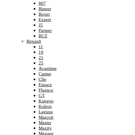
807
Bipper
Boxer
Expert
J5
Partner
RCZ
Renault
11
19
21
25
Avantime
Captur
Clio
Espace
Fluence
GT
Kangoo
Koleos
Laguna
Mascott
Master
Maxity
Megane