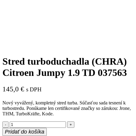
Stred turboduchadla (CHRA)
Citroen Jumpy 1.9 TD 037563
145,0
€
s DPH
Nový vyvážený, kompletný stred turba. Súčasťou sada tesnení k
turbostredu. Ponúkame len certifikované značky so zárukou: Jrone,
THM, TurboKräfte, Kode.
množstvo
Stred
Pridať do košíka
turboduchadla