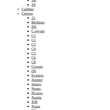
X6
Z4
Cadillac
Citroen
25
Berlingo
BX
C-elysée
C1
C2
C3
C4
C5
C6
C8
Crosser
DS
Evasion
Jumper
Jumpy
Nemo
Picasso
Xantia
XM
Xsara