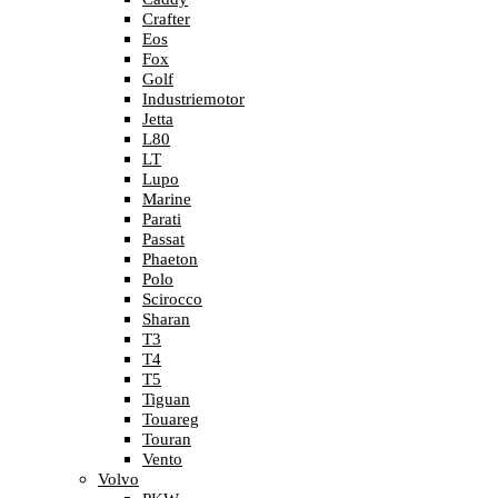
Crafter
Eos
Fox
Golf
Industriemotor
Jetta
L80
LT
Lupo
Marine
Parati
Passat
Phaeton
Polo
Scirocco
Sharan
T3
T4
T5
Tiguan
Touareg
Touran
Vento
Volvo