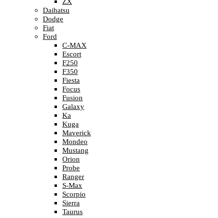
ZX
Daihatsu
Dodge
Fiat
Ford
C-MAX
Escort
F250
F350
Fiesta
Focus
Fusion
Galaxy
Ka
Kuga
Maverick
Mondeo
Mustang
Orion
Probe
Ranger
S-Max
Scorpio
Sierra
Taurus