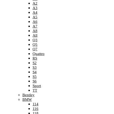
A2
A3
A4
A5
A6
A7
A8
All
Q3
Q5
Q7
Quattro
RS
S2
S3
S4
S5
S6
Sport
TT
Bentley
BMW
114
116
118