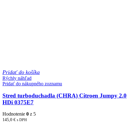
Pridať do košíka
Rýchly náhľad
Pridať do nákupného zoznamu
Stred turboduchadla (CHRA) Citroen Jumpy 2.0
HDi 0375E7
Hodnotenie
0
z 5
145,0
€
s DPH