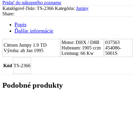
Pridať do nákupného zoznamu
(CHRA)
Katalógové číslo:
TS-2366
Kategória:
Jumpy
Citroen
Share:
Jumpy
1.9
Popis
TD
Ďalšie informácie
037563
Motor: DHX / D8B
037563
Citroen Jumpy 1.9 TD
Hubraum: 1905 ccm
454086-
Výroba: ab Jan 1995
Leistung: 66 Kw
5001S
Kód
TS-2366
Podobné produkty