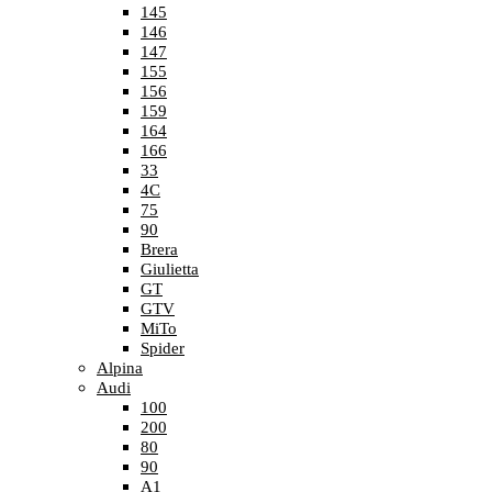
145
146
147
155
156
159
164
166
33
4C
75
90
Brera
Giulietta
GT
GTV
MiTo
Spider
Alpina
Audi
100
200
80
90
A1