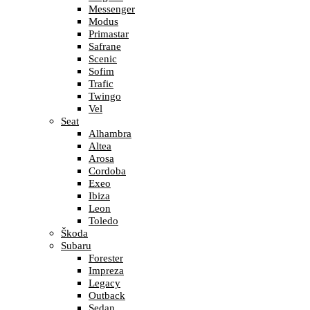
Messenger
Modus
Primastar
Safrane
Scenic
Sofim
Trafic
Twingo
Vel
Seat
Alhambra
Altea
Arosa
Cordoba
Exeo
Ibiza
Leon
Toledo
Škoda
Subaru
Forester
Impreza
Legacy
Outback
Sedan