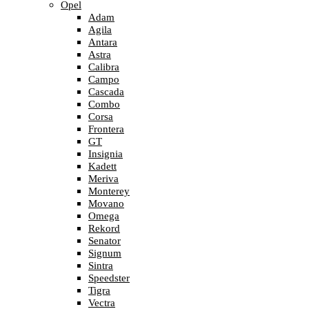
Opel
Adam
Agila
Antara
Astra
Calibra
Campo
Cascada
Combo
Corsa
Frontera
GT
Insignia
Kadett
Meriva
Monterey
Movano
Omega
Rekord
Senator
Signum
Sintra
Speedster
Tigra
Vectra