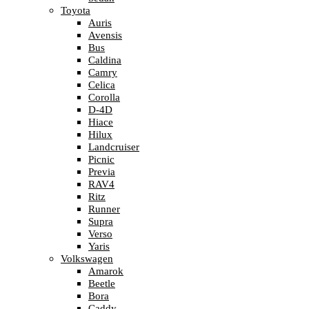
Toyota
Auris
Avensis
Bus
Caldina
Camry
Celica
Corolla
D-4D
Hiace
Hilux
Landcruiser
Picnic
Previa
RAV4
Ritz
Runner
Supra
Verso
Yaris
Volkswagen
Amarok
Beetle
Bora
Caddy