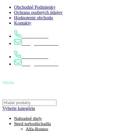
Obchodné Podmienky
Ochrana osobných údajov
Hodnotenie obchodu
Kontakty
0904 400 399
info@turbostred.sk
0904 400 399
info@turbostred.sk
Telefón
0904 400 399
Vyberte kategóriu
Nahradné diely
Stred turbodúchadla
Alfa-Romeo