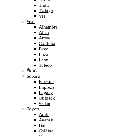
Trafic
Twingo
Vel
Seat
Alhambra
Altea
Arosa
Cordoba
Exeo
Ibiza
Leon
Toledo
Škoda
Subaru
Forester
Impreza
Legacy
Outback
Sedan
Toyota
Auris
Avensis
Bus
Caldina