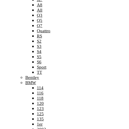
A8
All
Q3
Q5
Q7
Quattro
RS
S2
S3
S4
S5
S6
Sport
TT
Bentley
BMW
114
116
118
120
123
125
135
1er