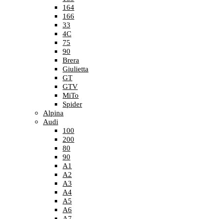
164
166
33
4C
75
90
Brera
Giulietta
GT
GTV
MiTo
Spider
Alpina
Audi
100
200
80
90
A1
A2
A3
A4
A5
A6
A7