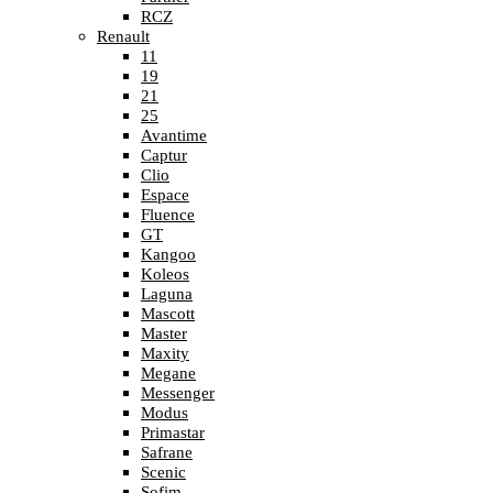
RCZ
Renault
11
19
21
25
Avantime
Captur
Clio
Espace
Fluence
GT
Kangoo
Koleos
Laguna
Mascott
Master
Maxity
Megane
Messenger
Modus
Primastar
Safrane
Scenic
Sofim