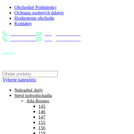
Obchodné Podmienky
Ochrana osobných údajov
Hodnotenie obchodu
Kontakty
0904 400 399
info@turbostred.sk
0904 400 399
info@turbostred.sk
Telefón
0904 400 399
Vyberte kategóriu
Nahradné diely
Stred turbodúchadla
Alfa-Romeo
145
146
147
155
156
159