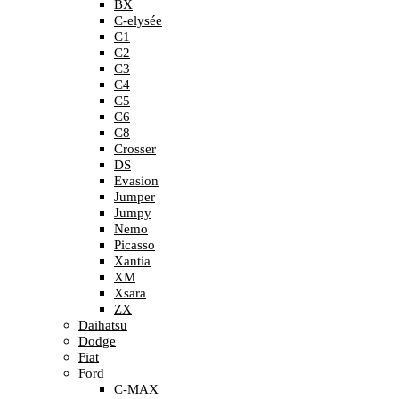
BX
C-elysée
C1
C2
C3
C4
C5
C6
C8
Crosser
DS
Evasion
Jumper
Jumpy
Nemo
Picasso
Xantia
XM
Xsara
ZX
Daihatsu
Dodge
Fiat
Ford
C-MAX