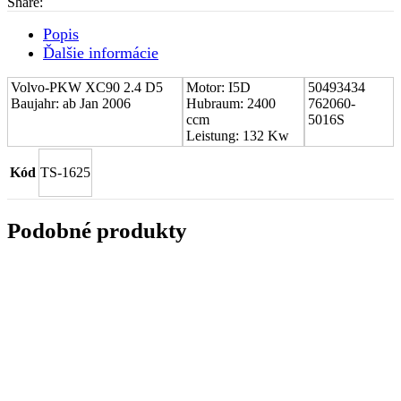
Share:
PKW
XC90
Popis
2.4
Ďalšie informácie
D5
50493434
Volvo-PKW XC90 2.4 D5
Motor: I5D
50493434
Baujahr: ab Jan 2006
Hubraum: 2400
762060-
ccm
5016S
Leistung: 132 Kw
Kód
TS-1625
Podobné produkty