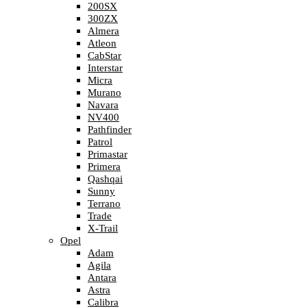
200SX
300ZX
Almera
Atleon
CabStar
Interstar
Micra
Murano
Navara
NV400
Pathfinder
Patrol
Primastar
Primera
Qashqai
Sunny
Terrano
Trade
X-Trail
Opel
Adam
Agila
Antara
Astra
Calibra