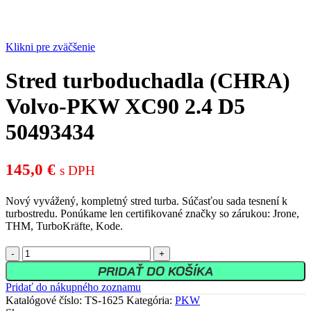
Klikni pre zväčšenie
Stred turboduchadla (CHRA)
Volvo-PKW XC90 2.4 D5
50493434
145,0
€
s DPH
Nový vyvážený, kompletný stred turba. Súčasťou sada tesnení k
turbostredu. Ponúkame len certifikované značky so zárukou: Jrone,
THM, TurboKräfte, Kode.
množstvo
Stred
PRIDAŤ DO KOŠÍKA
turboduchadla
Pridať do nákupného zoznamu
(CHRA)
Katalógové číslo:
TS-1625
Kategória:
PKW
Volvo-