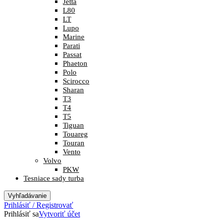
Jetta
L80
LT
Lupo
Marine
Parati
Passat
Phaeton
Polo
Scirocco
Sharan
T3
T4
T5
Tiguan
Touareg
Touran
Vento
Volvo
PKW
Tesniace sady turba
Vyhľadávanie
Prihlásiť / Registrovať
Prihlásiť sa
Vytvoriť účet