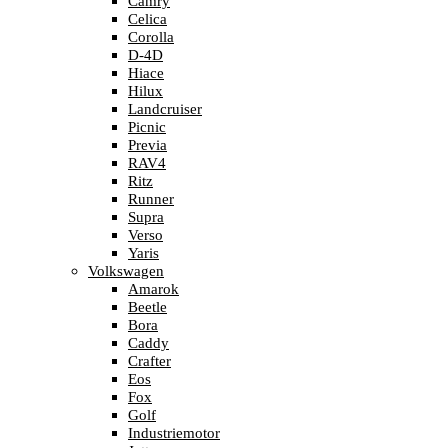
Camry
Celica
Corolla
D-4D
Hiace
Hilux
Landcruiser
Picnic
Previa
RAV4
Ritz
Runner
Supra
Verso
Yaris
Volkswagen
Amarok
Beetle
Bora
Caddy
Crafter
Eos
Fox
Golf
Industriemotor