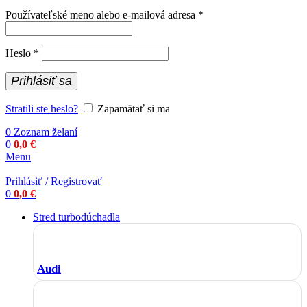
Povinné
Používateľské meno alebo e-mailová adresa
*
Povinné
Heslo
*
Prihlásiť sa
Stratili ste heslo?
Zapamätať si ma
0
Zoznam želaní
0
0,0
€
Menu
Prihlásiť / Registrovať
0
0,0
€
Stred turbodúchadla
Audi