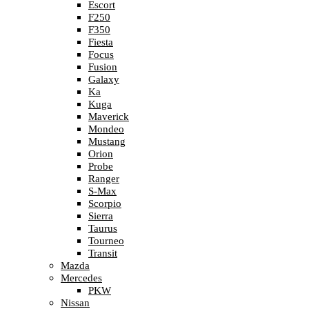
Escort
F250
F350
Fiesta
Focus
Fusion
Galaxy
Ka
Kuga
Maverick
Mondeo
Mustang
Orion
Probe
Ranger
S-Max
Scorpio
Sierra
Taurus
Tourneo
Transit
Mazda
Mercedes
PKW
Nissan