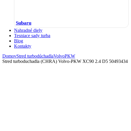
Subaru
Nahradné diely
Tesniace sady turba
Blog
Kontakty
Domov
Stred turbodúchadla
Volvo
PKW
Stred turboduchadla (CHRA) Volvo-PKW XC90 2.4 D5 50493434