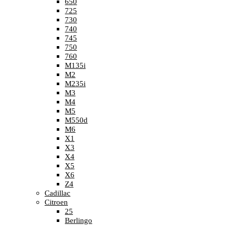
650
725
730
740
745
750
760
M135i
M2
M235i
M3
M4
M5
M550d
M6
X1
X3
X4
X5
X6
Z4
Cadillac
Citroen
25
Berlingo