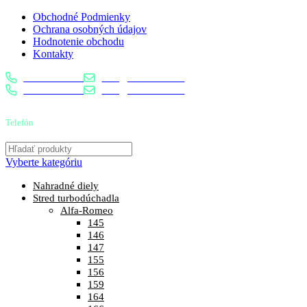
Obchodné Podmienky
Ochrana osobných údajov
Hodnotenie obchodu
Kontakty
0904 400 399
info@turbostred.sk
0904 400 399
info@turbostred.sk
Telefón
0904 400 399
Vyberte kategóriu
Nahradné diely
Stred turbodúchadla
Alfa-Romeo
145
146
147
155
156
159
164