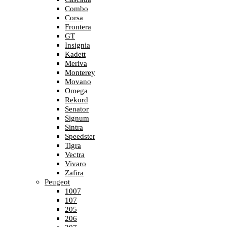
Combo
Corsa
Frontera
GT
Insignia
Kadett
Meriva
Monterey
Movano
Omega
Rekord
Senator
Signum
Sintra
Speedster
Tigra
Vectra
Vivaro
Zafira
Peugeot
1007
107
205
206