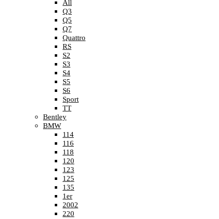
All
Q3
Q5
Q7
Quattro
RS
S2
S3
S4
S5
S6
Sport
TT
Bentley
BMW
114
116
118
120
123
125
135
1er
2002
220