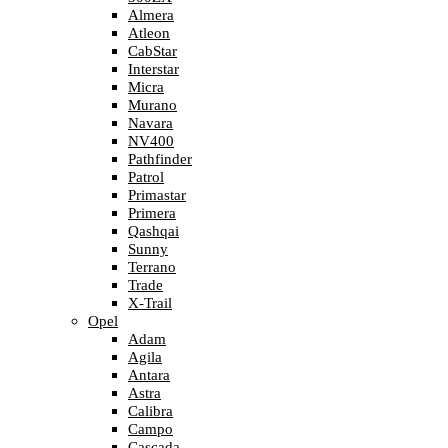
Almera
Atleon
CabStar
Interstar
Micra
Murano
Navara
NV400
Pathfinder
Patrol
Primastar
Primera
Qashqai
Sunny
Terrano
Trade
X-Trail
Opel
Adam
Agila
Antara
Astra
Calibra
Campo
Cascada