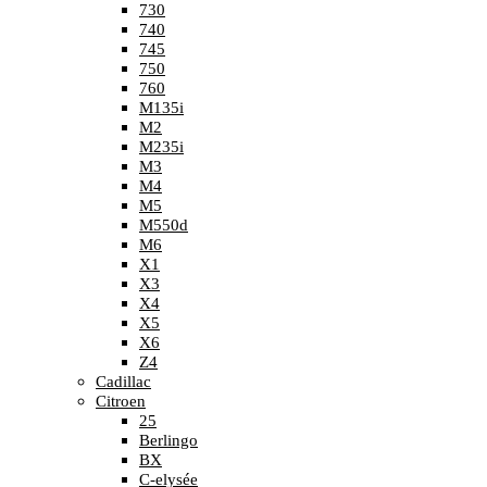
730
740
745
750
760
M135i
M2
M235i
M3
M4
M5
M550d
M6
X1
X3
X4
X5
X6
Z4
Cadillac
Citroen
25
Berlingo
BX
C-elysée