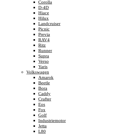
Corolla
D-4D
Hiace
Hilux
Landcruiser
Picnic
Previa
RAV4
Ritz
Runner
Supra
Verso
Yaris
Volkswagen
Amarok
Beetle
Bora
Caddy
Crafter
Eos
Fox
Golf
Industriemotor
Jetta
L80