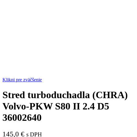
Klikni pre zväčšenie
Stred turboduchadla (CHRA)
Volvo-PKW S80 II 2.4 D5
36002640
145,0
€
s DPH