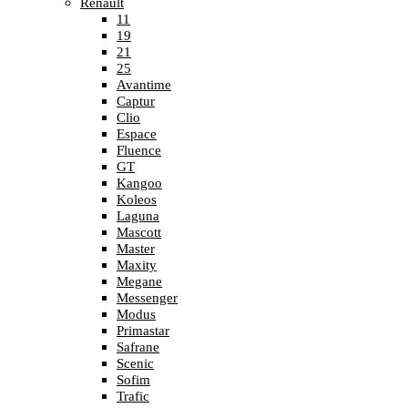
Renault
11
19
21
25
Avantime
Captur
Clio
Espace
Fluence
GT
Kangoo
Koleos
Laguna
Mascott
Master
Maxity
Megane
Messenger
Modus
Primastar
Safrane
Scenic
Sofim
Trafic