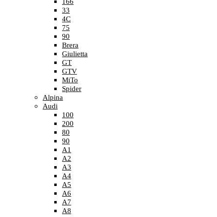
166
33
4C
75
90
Brera
Giulietta
GT
GTV
MiTo
Spider
Alpina
Audi
100
200
80
90
A1
A2
A3
A4
A5
A6
A7
A8