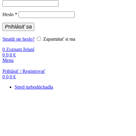
Povinné
Heslo
*
Prihlásiť sa
Stratili ste heslo?
Zapamätať si ma
0
Zoznam želaní
0
0,0
€
Menu
Prihlásiť / Registrovať
0
0,0
€
Stred turbodúchadla