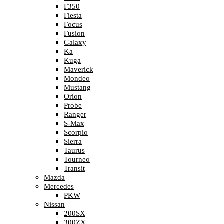
F350
Fiesta
Focus
Fusion
Galaxy
Ka
Kuga
Maverick
Mondeo
Mustang
Orion
Probe
Ranger
S-Max
Scorpio
Sierra
Taurus
Tourneo
Transit
Mazda
Mercedes
PKW
Nissan
200SX
300ZX