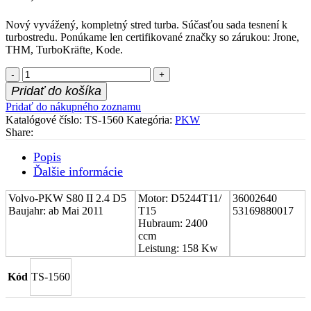
Nový vyvážený, kompletný stred turba. Súčasťou sada tesnení k
turbostredu. Ponúkame len certifikované značky so zárukou: Jrone,
THM, TurboKräfte, Kode.
množstvo
Stred
Pridať do košíka
turboduchadla
Pridať do nákupného zoznamu
(CHRA)
Katalógové číslo:
TS-1560
Kategória:
PKW
Volvo-
Share:
PKW
S80
Popis
II
Ďalšie informácie
2.4
D5
36002640
Volvo-PKW S80 II 2.4 D5
Motor: D5244T11/
36002640
Baujahr: ab Mai 2011
T15
53169880017
Hubraum: 2400
ccm
Leistung: 158 Kw
Kód
TS-1560