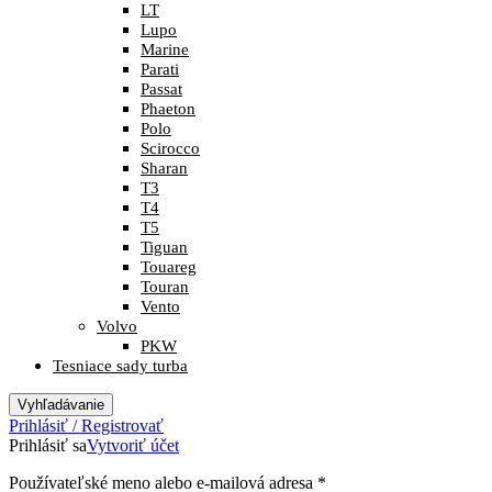
LT
Lupo
Marine
Parati
Passat
Phaeton
Polo
Scirocco
Sharan
T3
T4
T5
Tiguan
Touareg
Touran
Vento
Volvo
PKW
Tesniace sady turba
Vyhľadávanie
Prihlásiť / Registrovať
Prihlásiť sa
Vytvoriť účet
Povinné
Používateľské meno alebo e-mailová adresa
*