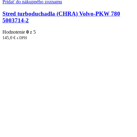
Pridať do nákupného zoznamu
Stred turboduchadla (CHRA) Volvo-PKW 780
5003714-2
Hodnotenie
0
z 5
145,0
€
s DPH