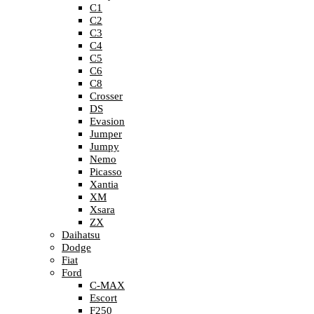
C1
C2
C3
C4
C5
C6
C8
Crosser
DS
Evasion
Jumper
Jumpy
Nemo
Picasso
Xantia
XM
Xsara
ZX
Daihatsu
Dodge
Fiat
Ford
C-MAX
Escort
F250