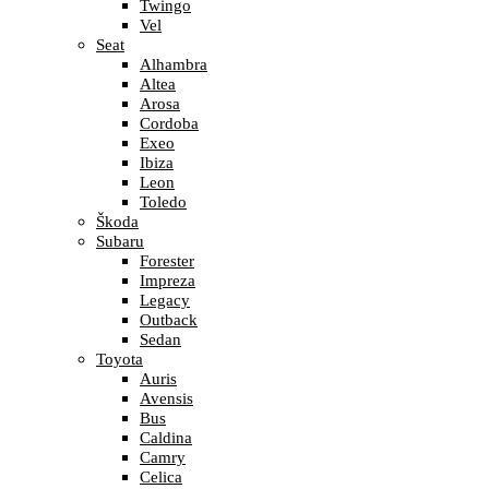
Twingo
Vel
Seat
Alhambra
Altea
Arosa
Cordoba
Exeo
Ibiza
Leon
Toledo
Škoda
Subaru
Forester
Impreza
Legacy
Outback
Sedan
Toyota
Auris
Avensis
Bus
Caldina
Camry
Celica