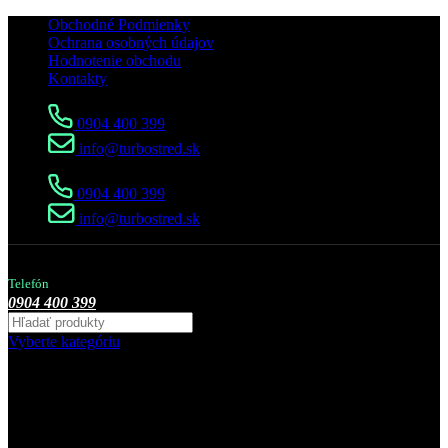
Obchodné Podmienky
Ochrana osobných údajov
Hodnotenie obchodu
Kontakty
0904 400 399
info@turbostred.sk
0904 400 399
info@turbostred.sk
Telefón
0904 400 399
Vyberte kategóriu
Nahradné diely
Stred turbodúchadla
Alfa-Romeo
145