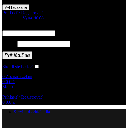
Vyhľadávanie
Prihlásiť / Registrovať
Prihlásiť sa
Vytvoriť účet
Povinné
Používateľské meno alebo e-mailová adresa
*
Povinné
Heslo
*
Prihlásiť sa
Stratili ste heslo?
Zapamätať si ma
0
Zoznam želaní
0
0,0
€
Menu
Prihlásiť / Registrovať
0
0,0
€
Stred turbodúchadla