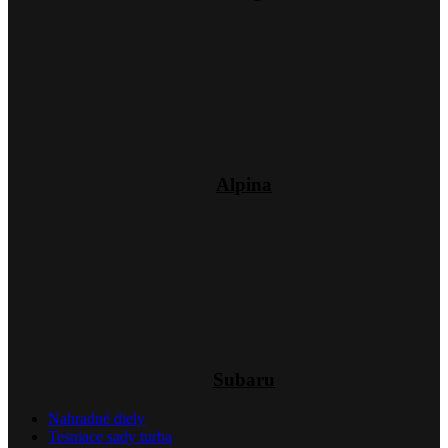
Alpina
Subaru
Nahradné diely
Tesniace sady turba