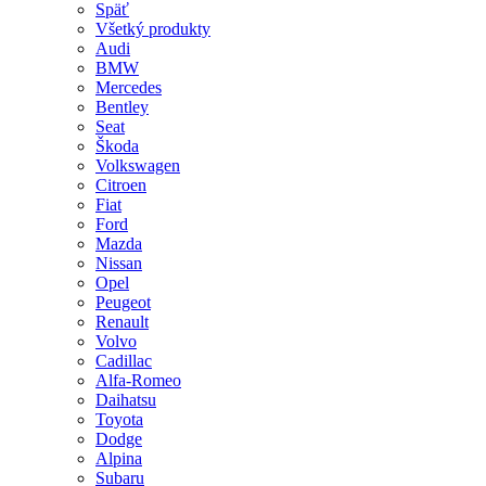
Späť
Všetký produkty
Audi
BMW
Mercedes
Bentley
Seat
Škoda
Volkswagen
Citroen
Fiat
Ford
Mazda
Nissan
Opel
Peugeot
Renault
Volvo
Cadillac
Alfa-Romeo
Daihatsu
Toyota
Dodge
Alpina
Subaru