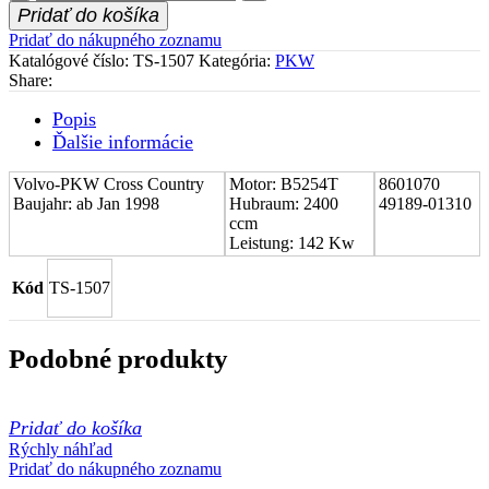
Stred
Pridať do košíka
turboduchadla
Pridať do nákupného zoznamu
(CHRA)
Katalógové číslo:
TS-1507
Kategória:
PKW
Volvo-
Share:
PKW
Cross
Popis
Country
Ďalšie informácie
8601070
Volvo-PKW Cross Country
Motor: B5254T
8601070
Baujahr: ab Jan 1998
Hubraum: 2400
49189-01310
ccm
Leistung: 142 Kw
Kód
TS-1507
Podobné produkty
Pridať do košíka
Rýchly náhľad
Pridať do nákupného zoznamu