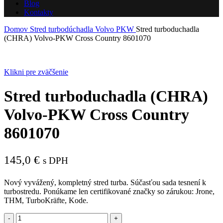
Blog
Kontakty
Domov
Stred turbodúchadla
Volvo
PKW
Stred turboduchadla
(CHRA) Volvo-PKW Cross Country 8601070
Klikni pre zväčšenie
Stred turboduchadla (CHRA)
Volvo-PKW Cross Country
8601070
145,0
€
s DPH
Nový vyvážený, kompletný stred turba. Súčasťou sada tesnení k
turbostredu. Ponúkame len certifikované značky so zárukou: Jrone,
THM, TurboKräfte, Kode.
množstvo