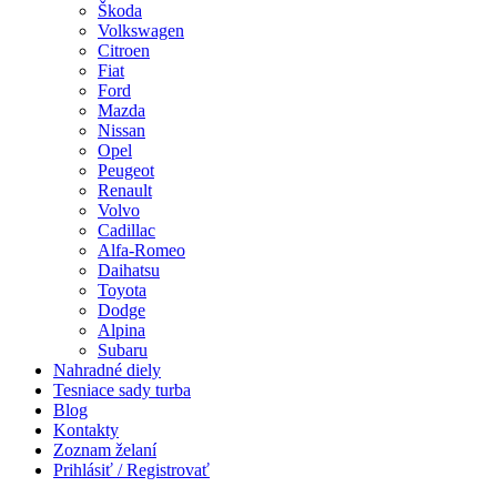
Škoda
Volkswagen
Citroen
Fiat
Ford
Mazda
Nissan
Opel
Peugeot
Renault
Volvo
Cadillac
Alfa-Romeo
Daihatsu
Toyota
Dodge
Alpina
Subaru
Nahradné diely
Tesniace sady turba
Blog
Kontakty
Zoznam želaní
Prihlásiť / Registrovať