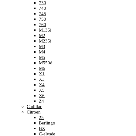
730
740
745
750
760
M135i
M2
M235i
M3
M4
M5
M550d
M6
X1
X3
X4
X5
X6
Z4
Cadillac
Citroen
25
Berlingo
BX
C-elysée