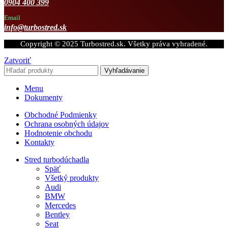
0904 400 399
Email
info@turbostred.sk
Copyright © 2025 Turbostred.sk. Všetky práva vyhradené.
Zatvoriť
Vyhľadávanie
Menu
Dokumenty
Obchodné Podmienky
Ochrana osobných údajov
Hodnotenie obchodu
Kontakty
Stred turbodúchadla
Späť
Všetký produkty
Audi
BMW
Mercedes
Bentley
Seat