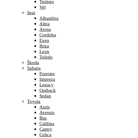
Twingo
Vel
Seat
Alhambra
Altea
Arosa
Cordoba
Exeo
Ibiza
Leon
Toledo
Škoda
Subaru
Forester
Impreza
Legacy
Outback
Sedan
Toyota
Auris
Avensis
Bus
Caldina
Camry
Celica