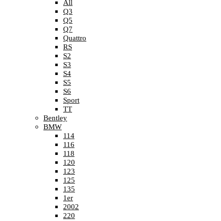
All
Q3
Q5
Q7
Quattro
RS
S2
S3
S4
S5
S6
Sport
TT
Bentley
BMW
114
116
118
120
123
125
135
1er
2002
220