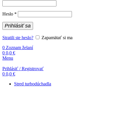
Povinné
Heslo
*
Prihlásiť sa
Stratili ste heslo?
Zapamätať si ma
0
Zoznam želaní
0
0,0
€
Menu
Prihlásiť / Registrovať
0
0,0
€
Stred turbodúchadla