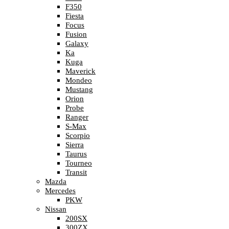
F350
Fiesta
Focus
Fusion
Galaxy
Ka
Kuga
Maverick
Mondeo
Mustang
Orion
Probe
Ranger
S-Max
Scorpio
Sierra
Taurus
Tourneo
Transit
Mazda
Mercedes
PKW
Nissan
200SX
300ZX