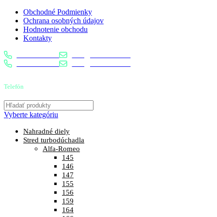
Obchodné Podmienky
Ochrana osobných údajov
Hodnotenie obchodu
Kontakty
0904 400 399
info@turbostred.sk
0904 400 399
info@turbostred.sk
Telefón
0904 400 399
Vyberte kategóriu
Nahradné diely
Stred turbodúchadla
Alfa-Romeo
145
146
147
155
156
159
164