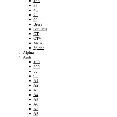
166
33
4C
75
90
Brera
Giulietta
GT
GTV
MiTo
Spider
Alpina
Audi
100
200
80
90
A1
A2
A3
A4
A5
A6
A7
A8