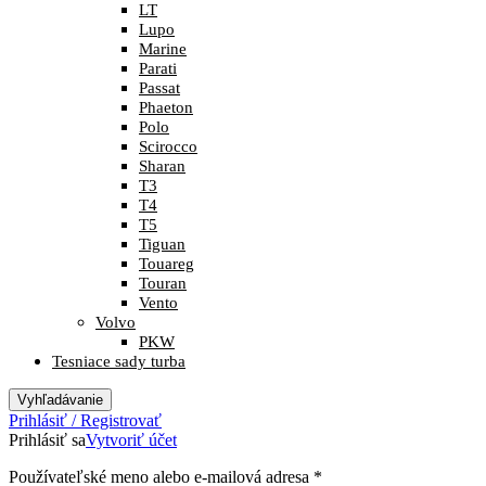
LT
Lupo
Marine
Parati
Passat
Phaeton
Polo
Scirocco
Sharan
T3
T4
T5
Tiguan
Touareg
Touran
Vento
Volvo
PKW
Tesniace sady turba
Vyhľadávanie
Prihlásiť / Registrovať
Prihlásiť sa
Vytvoriť účet
Povinné
Používateľské meno alebo e-mailová adresa
*