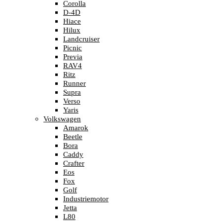
Corolla
D-4D
Hiace
Hilux
Landcruiser
Picnic
Previa
RAV4
Ritz
Runner
Supra
Verso
Yaris
Volkswagen
Amarok
Beetle
Bora
Caddy
Crafter
Eos
Fox
Golf
Industriemotor
Jetta
L80