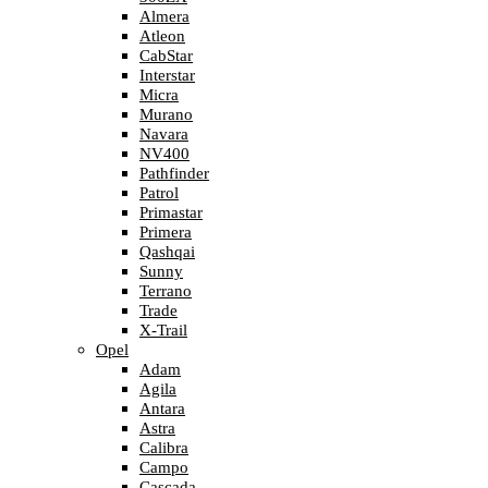
Almera
Atleon
CabStar
Interstar
Micra
Murano
Navara
NV400
Pathfinder
Patrol
Primastar
Primera
Qashqai
Sunny
Terrano
Trade
X-Trail
Opel
Adam
Agila
Antara
Astra
Calibra
Campo
Cascada