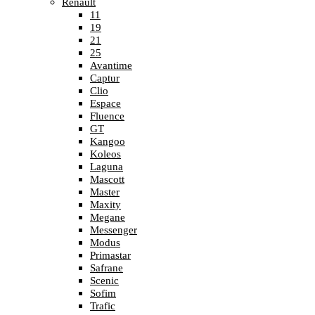
Renault
11
19
21
25
Avantime
Captur
Clio
Espace
Fluence
GT
Kangoo
Koleos
Laguna
Mascott
Master
Maxity
Megane
Messenger
Modus
Primastar
Safrane
Scenic
Sofim
Trafic