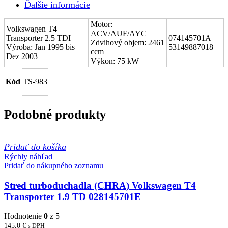
Ďalšie informácie
TDI
074145701A
Motor:
Volkswagen T4
ACV/AUF/AYC
Transporter 2.5 TDI
074145701A
Zdvihový objem: 2461
Výroba: Jan 1995 bis
53149887018
ccm
Dez 2003
Výkon: 75 kW
Kód
TS-983
Podobné produkty
Pridať do košíka
Rýchly náhľad
Pridať do nákupného zoznamu
Stred turboduchadla (CHRA) Volkswagen T4
Transporter 1.9 TD 028145701E
Hodnotenie
0
z 5
145,0
€
s DPH