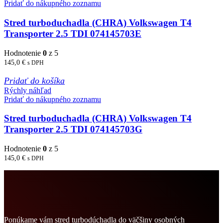
Pridať do nákupného zoznamu
Stred turboduchadla (CHRA) Volkswagen T4
Transporter 2.5 TDI 074145703E
Hodnotenie
0
z 5
145,0
€
s DPH
Pridať do košíka
Rýchly náhľad
Pridať do nákupného zoznamu
Stred turboduchadla (CHRA) Volkswagen T4
Transporter 2.5 TDI 074145703G
Hodnotenie
0
z 5
145,0
€
s DPH
Ponúkame vám stred turbodúchadla do väčšiny osobných