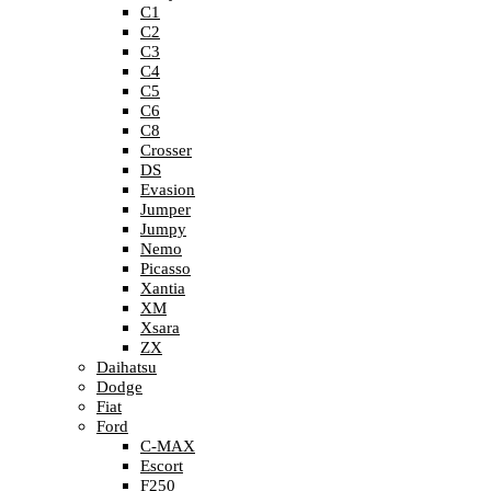
C1
C2
C3
C4
C5
C6
C8
Crosser
DS
Evasion
Jumper
Jumpy
Nemo
Picasso
Xantia
XM
Xsara
ZX
Daihatsu
Dodge
Fiat
Ford
C-MAX
Escort
F250