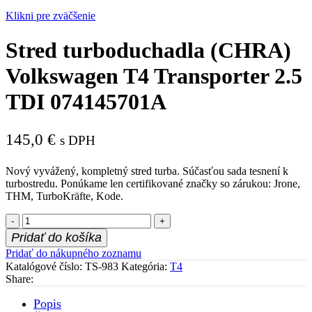
Klikni pre zväčšenie
Stred turboduchadla (CHRA)
Volkswagen T4 Transporter 2.5
TDI 074145701A
145,0
€
s DPH
Nový vyvážený, kompletný stred turba. Súčasťou sada tesnení k
turbostredu. Ponúkame len certifikované značky so zárukou: Jrone,
THM, TurboKräfte, Kode.
množstvo
Stred
Pridať do košíka
turboduchadla
Pridať do nákupného zoznamu
(CHRA)
Katalógové číslo:
TS-983
Kategória:
T4
Volkswagen
Share:
T4
Transporter
Popis
2.5