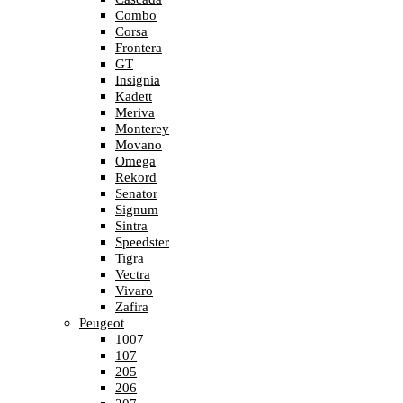
Combo
Corsa
Frontera
GT
Insignia
Kadett
Meriva
Monterey
Movano
Omega
Rekord
Senator
Signum
Sintra
Speedster
Tigra
Vectra
Vivaro
Zafira
Peugeot
1007
107
205
206