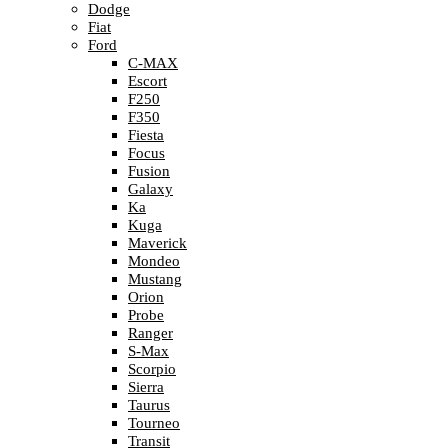
Dodge
Fiat
Ford
C-MAX
Escort
F250
F350
Fiesta
Focus
Fusion
Galaxy
Ka
Kuga
Maverick
Mondeo
Mustang
Orion
Probe
Ranger
S-Max
Scorpio
Sierra
Taurus
Tourneo
Transit