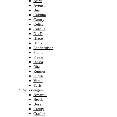
Auris
Avensis
Bus
Caldina
Camry
Celica
Corolla
D-4D
Hiace
Hilux
Landcruiser
Picnic
Previa
RAV4
Ritz
Runner
Supra
Verso
Yaris
Volkswagen
Amarok
Beetle
Bora
Caddy
Crafter