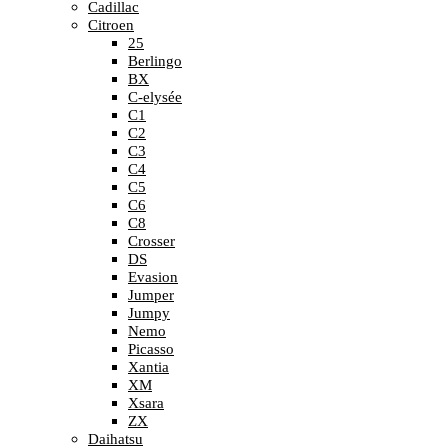
Cadillac
Citroen
25
Berlingo
BX
C-elysée
C1
C2
C3
C4
C5
C6
C8
Crosser
DS
Evasion
Jumper
Jumpy
Nemo
Picasso
Xantia
XM
Xsara
ZX
Daihatsu