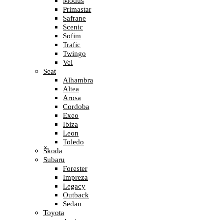
Modus
Primastar
Safrane
Scenic
Sofim
Trafic
Twingo
Vel
Seat
Alhambra
Altea
Arosa
Cordoba
Exeo
Ibiza
Leon
Toledo
Škoda
Subaru
Forester
Impreza
Legacy
Outback
Sedan
Toyota