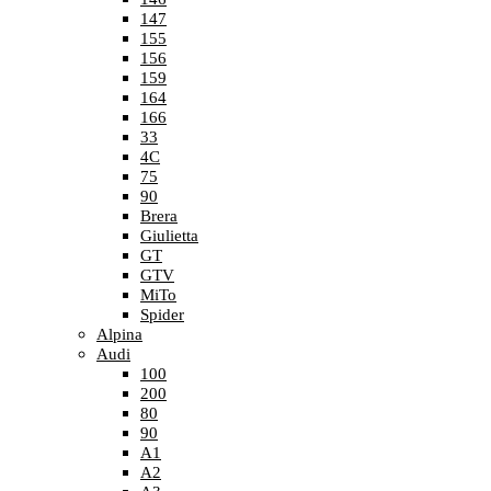
147
155
156
159
164
166
33
4C
75
90
Brera
Giulietta
GT
GTV
MiTo
Spider
Alpina
Audi
100
200
80
90
A1
A2