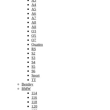
A3
A4
A5
A6
A7
A8
All
Q3
Q5
Q7
Quattro
RS
S2
S3
S4
S5
S6
Sport
TT
Bentley
BMW
114
116
118
120