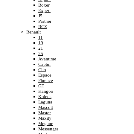
Boxer
Expert
J5
Partner
RCZ
Renault
11
19
21
25
Avantime
Captur
Clio
Espace
Fluence
GT
Kangoo
Koleos
Laguna
Mascott
Master
Maxity
Megane
Messenger