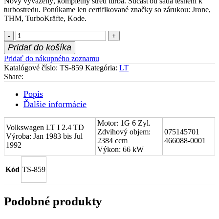
Nový vyvážený, kompletný stred turba. Súčasťou sada tesnení k
turbostredu. Ponúkame len certifikované značky so zárukou: Jrone,
THM, TurboKräfte, Kode.
množstvo
Stred
Pridať do košíka
turboduchadla
Pridať do nákupného zoznamu
(CHRA)
Katalógové číslo:
TS-859
Kategória:
LT
Volkswagen
Share:
LT
I
Popis
2.4
Ďalšie informácie
TD
075145701
Motor: 1G 6 Zyl.
Volkswagen LT I 2.4 TD
Zdvihový objem:
075145701
Výroba: Jan 1983 bis Jul
2384 ccm
466088-0001
1992
Výkon: 66 kW
Kód
TS-859
Podobné produkty