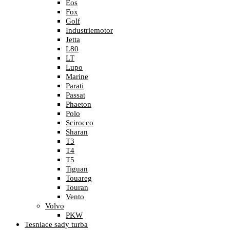
Eos
Fox
Golf
Industriemotor
Jetta
L80
LT
Lupo
Marine
Parati
Passat
Phaeton
Polo
Scirocco
Sharan
T3
T4
T5
Tiguan
Touareg
Touran
Vento
Volvo
PKW
Tesniace sady turba