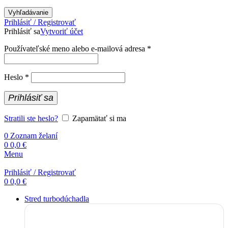
Vyhľadávanie
Prihlásiť / Registrovať
Prihlásiť sa
Vytvoriť účet
Povinné
Používateľské meno alebo e-mailová adresa
*
Povinné
Heslo
*
Prihlásiť sa
Stratili ste heslo?
Zapamätať si ma
0
Zoznam želaní
0
0,0
€
Menu
Prihlásiť / Registrovať
0
0,0
€
Stred turbodúchadla