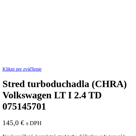
Klikni pre zväčšenie
Stred turboduchadla (CHRA)
Volkswagen LT I 2.4 TD
075145701
145,0
€
s DPH