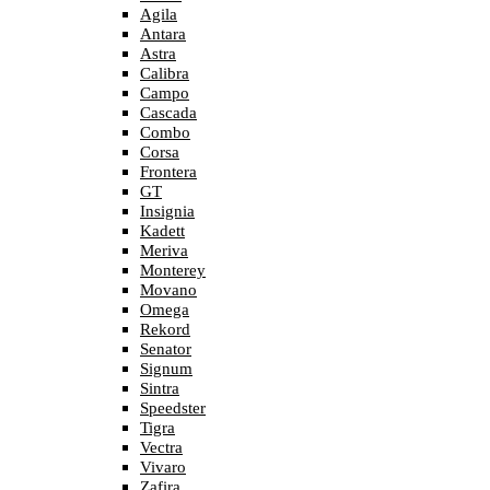
Agila
Antara
Astra
Calibra
Campo
Cascada
Combo
Corsa
Frontera
GT
Insignia
Kadett
Meriva
Monterey
Movano
Omega
Rekord
Senator
Signum
Sintra
Speedster
Tigra
Vectra
Vivaro
Zafira