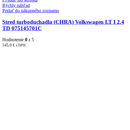
Rýchly náhľad
Pridať do nákupného zoznamu
Stred turboduchadla (CHRA) Volkswagen LT I 2.4
TD 075145701C
Hodnotenie
0
z 5
145,0
€
s DPH