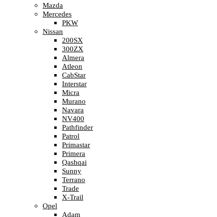
Mazda
Mercedes
PKW
Nissan
200SX
300ZX
Almera
Atleon
CabStar
Interstar
Micra
Murano
Navara
NV400
Pathfinder
Patrol
Primastar
Primera
Qashqai
Sunny
Terrano
Trade
X-Trail
Opel
Adam