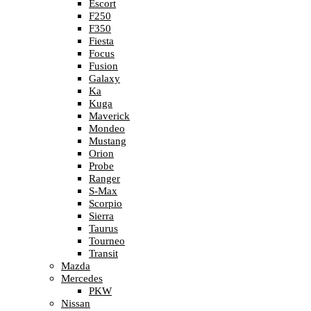
Escort
F250
F350
Fiesta
Focus
Fusion
Galaxy
Ka
Kuga
Maverick
Mondeo
Mustang
Orion
Probe
Ranger
S-Max
Scorpio
Sierra
Taurus
Tourneo
Transit
Mazda
Mercedes
PKW
Nissan