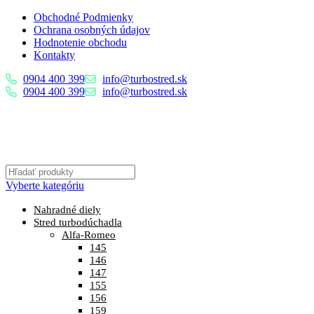
Obchodné Podmienky
Ochrana osobných údajov
Hodnotenie obchodu
Kontakty
0904 400 399
info@turbostred.sk
0904 400 399
info@turbostred.sk
Vyberte kategóriu
Nahradné diely
Stred turbodúchadla
Alfa-Romeo
145
146
147
155
156
159