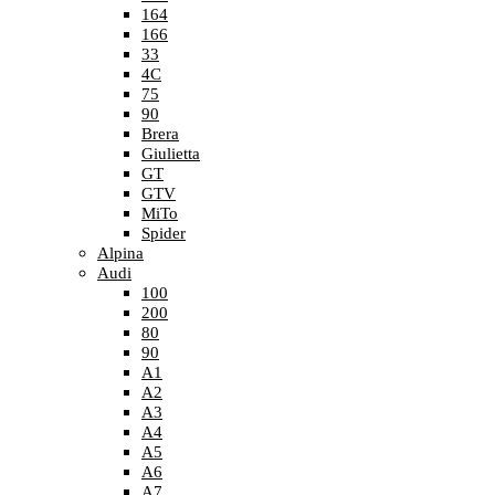
164
166
33
4C
75
90
Brera
Giulietta
GT
GTV
MiTo
Spider
Alpina
Audi
100
200
80
90
A1
A2
A3
A4
A5
A6
A7