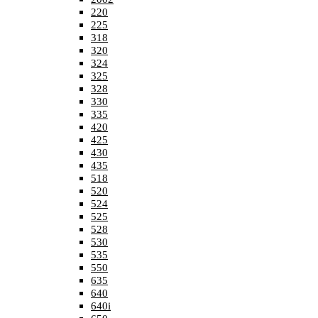
220
225
318
320
324
325
328
330
335
420
425
430
435
518
520
524
525
528
530
535
550
635
640
640i