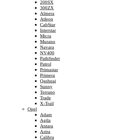
200SX
300ZX
Almera
Atleon
CabStar
Interstar
Micra
Murano
Navara
NV400
Pathfinder
Patrol
Primastar
Primera
Qashqai
Sunny
Terrano
Trade
X-Trail
Opel
Adam
Agila
Antara
Astra
Calibra