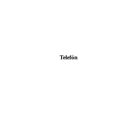
Telefón
0904 400 399