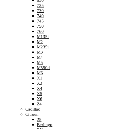
650
725
730
740
745
750
760
M135i
M2
M235i
M3
M4
M5
M550d
M6
X1
X3
X4
X5
X6
Z4
Cadillac
Citroen
25
Berlingo