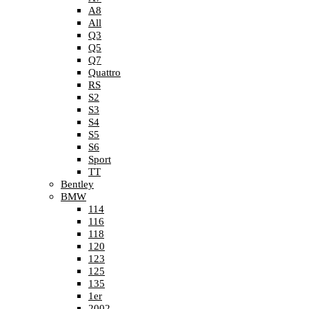
A8
All
Q3
Q5
Q7
Quattro
RS
S2
S3
S4
S5
S6
Sport
TT
Bentley
BMW
114
116
118
120
123
125
135
1er
2002