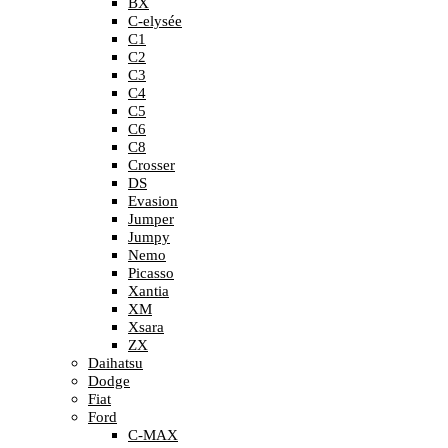
BX
C-elysée
C1
C2
C3
C4
C5
C6
C8
Crosser
DS
Evasion
Jumper
Jumpy
Nemo
Picasso
Xantia
XM
Xsara
ZX
Daihatsu
Dodge
Fiat
Ford
C-MAX