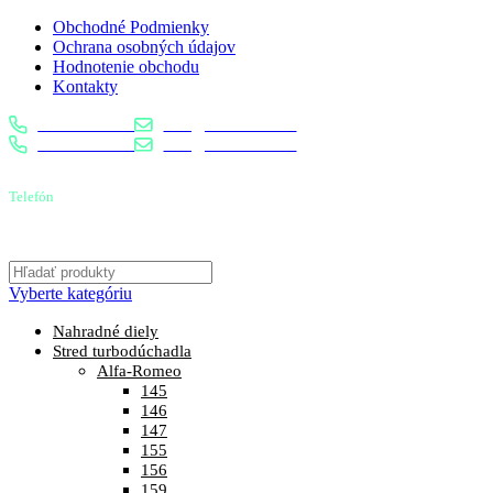
Obchodné Podmienky
Ochrana osobných údajov
Hodnotenie obchodu
Kontakty
0904 400 399
info@turbostred.sk
0904 400 399
info@turbostred.sk
Telefón
0904 400 399
Vyberte kategóriu
Nahradné diely
Stred turbodúchadla
Alfa-Romeo
145
146
147
155
156
159