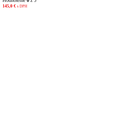
Hodnotenie
0
z 5
145,0
€
s DPH