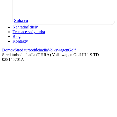
Subaru
Nahradné diely
Tesniace sady turba
Blog
Kontakty
Domov
Stred turbodúchadla
Volkswagen
Golf
Stred turboduchadla (CHRA) Volkswagen Golf III 1.9 TD
028145701A