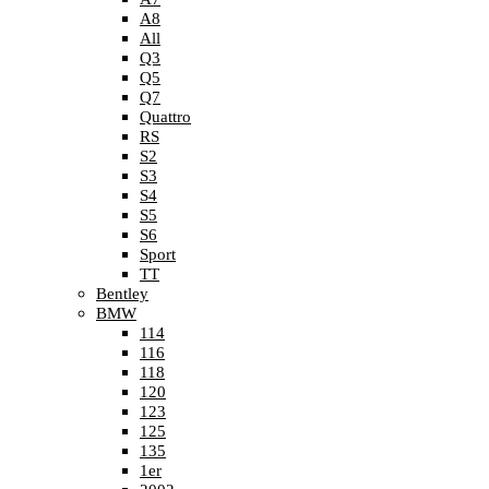
A8
All
Q3
Q5
Q7
Quattro
RS
S2
S3
S4
S5
S6
Sport
TT
Bentley
BMW
114
116
118
120
123
125
135
1er