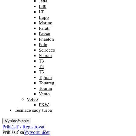
Jetta
L80
LT
Lupo
Marine
Parati
Passat
Phaeton
Polo
Scirocco
Sharan
T3
T4
T5
Tiguan
Touareg
Touran
Vento
Volvo
PKW
Tesniace sady turba
Vyhľadávanie
Prihlásiť / Registrovať
Prihlásiť sa
Vytvoriť účet