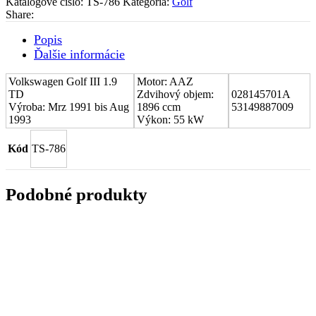
Katalógové číslo:
TS-786
Kategória:
Golf
Volkswagen
Share:
Golf
III
Popis
1.9
Ďalšie informácie
TD
028145701A
Volkswagen Golf III 1.9
Motor: AAZ
TD
Zdvihový objem:
028145701A
Výroba: Mrz 1991 bis Aug
1896 ccm
53149887009
1993
Výkon: 55 kW
Kód
TS-786
Podobné produkty