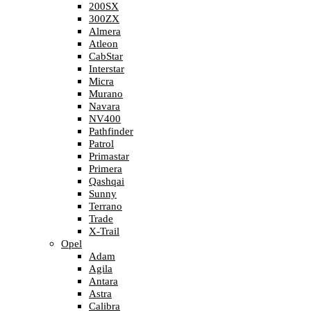
200SX
300ZX
Almera
Atleon
CabStar
Interstar
Micra
Murano
Navara
NV400
Pathfinder
Patrol
Primastar
Primera
Qashqai
Sunny
Terrano
Trade
X-Trail
Opel
Adam
Agila
Antara
Astra
Calibra