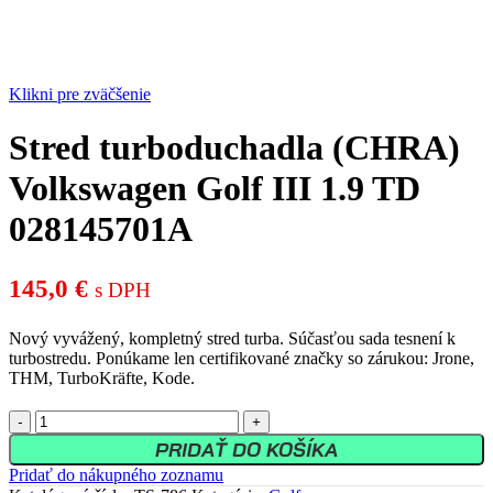
Klikni pre zväčšenie
Stred turboduchadla (CHRA)
Volkswagen Golf III 1.9 TD
028145701A
145,0
€
s DPH
Nový vyvážený, kompletný stred turba. Súčasťou sada tesnení k
turbostredu. Ponúkame len certifikované značky so zárukou: Jrone,
THM, TurboKräfte, Kode.
množstvo
Stred
PRIDAŤ DO KOŠÍKA
turboduchadla
Pridať do nákupného zoznamu
(CHRA)