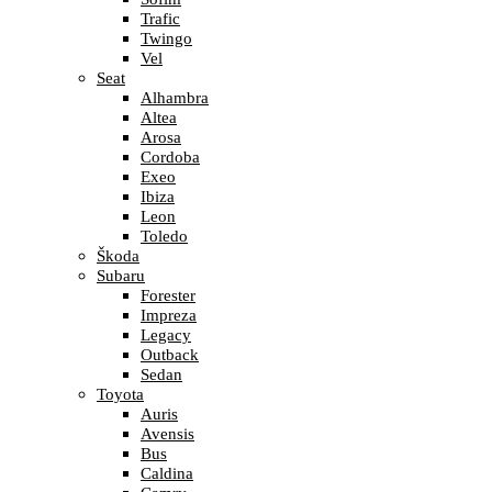
Trafic
Twingo
Vel
Seat
Alhambra
Altea
Arosa
Cordoba
Exeo
Ibiza
Leon
Toledo
Škoda
Subaru
Forester
Impreza
Legacy
Outback
Sedan
Toyota
Auris
Avensis
Bus
Caldina