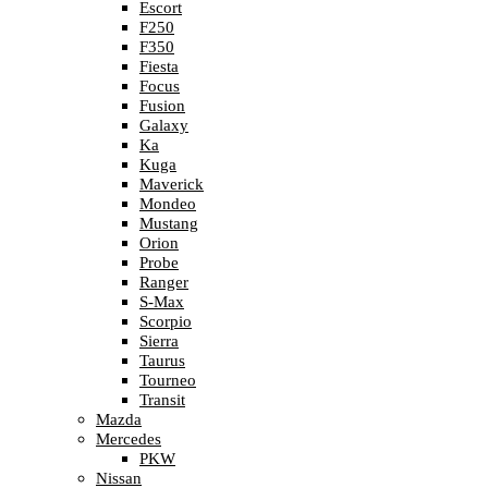
Escort
F250
F350
Fiesta
Focus
Fusion
Galaxy
Ka
Kuga
Maverick
Mondeo
Mustang
Orion
Probe
Ranger
S-Max
Scorpio
Sierra
Taurus
Tourneo
Transit
Mazda
Mercedes
PKW
Nissan