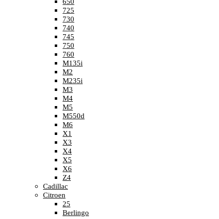
650
725
730
740
745
750
760
M135i
M2
M235i
M3
M4
M5
M550d
M6
X1
X3
X4
X5
X6
Z4
Cadillac
Citroen
25
Berlingo