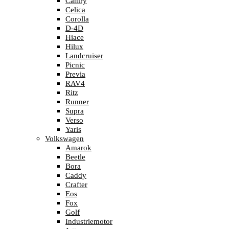
Camry
Celica
Corolla
D-4D
Hiace
Hilux
Landcruiser
Picnic
Previa
RAV4
Ritz
Runner
Supra
Verso
Yaris
Volkswagen
Amarok
Beetle
Bora
Caddy
Crafter
Eos
Fox
Golf
Industriemotor