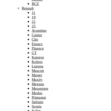
RCZ
Renault
11
19
21
25
Avantime
Captur
Clio
Espace
Fluence
GT
Kangoo
Koleos
Laguna
Mascott
Master
Maxity
Megane
Messenger
Modus
Primastar
Safrane
Scenic
Sofim