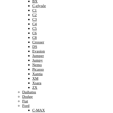
BX
C-elysée
C1
C2
C3
C4
C5
C6
C8
Crosser
DS
Evasion
Jumper
Jumpy
Nemo
Picasso
Xantia
XM
Xsara
ZX
Daihatsu
Dodge
Fiat
Ford
C-MAX