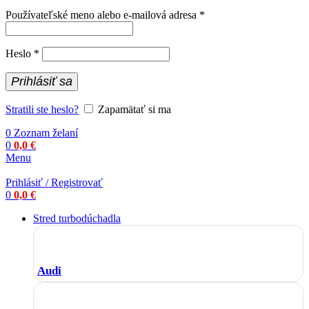
Povinné
Používateľské meno alebo e-mailová adresa
*
Povinné
Heslo
*
Prihlásiť sa
Stratili ste heslo?
Zapamätať si ma
0
Zoznam želaní
0
0,0
€
Menu
Prihlásiť / Registrovať
0
0,0
€
Stred turbodúchadla
Audi