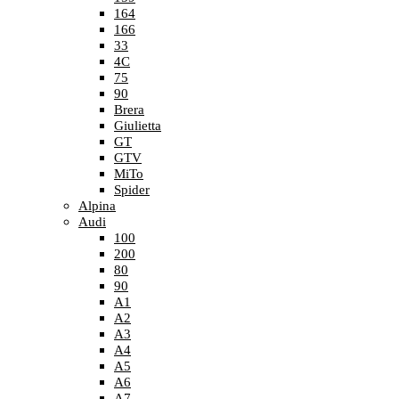
164
166
33
4C
75
90
Brera
Giulietta
GT
GTV
MiTo
Spider
Alpina
Audi
100
200
80
90
A1
A2
A3
A4
A5
A6
A7