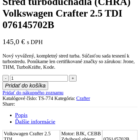
Stred turboduchadla (CHRA)
Volkswagen Crafter 2.5 TDI
076145702B
145,0
€
s DPH
Nový vyvážený, kompletný stred turba. Súčasťou sada tesnení k
turbostredu. Ponúkame len certifikované značky so zárukou: Jrone,
THM, TurboKräfte, Kode.
množstvo
Stred
Pridať do košíka
turboduchadla
Pridať do nákupného zoznamu
(CHRA)
Katalógové číslo:
TS-774
Kategória:
Crafter
Volkswagen
Share:
Crafter
2.5
Popis
TDI
Ďalšie informácie
076145702B
Volkswagen Crafter 2.5
Motor: BJK, CEBB
TDI
Zdvihový objem:
076145702B