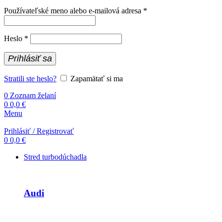
Povinné
Používateľské meno alebo e-mailová adresa
*
Povinné
Heslo
*
Prihlásiť sa
Stratili ste heslo?
Zapamätať si ma
0
Zoznam želaní
0
0,0
€
Menu
Prihlásiť / Registrovať
0
0,0
€
Stred turbodúchadla
Audi