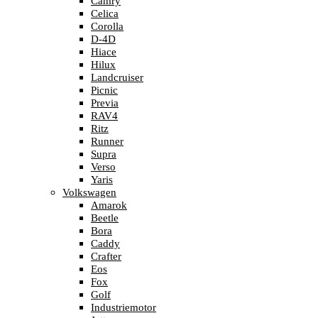
Camry
Celica
Corolla
D-4D
Hiace
Hilux
Landcruiser
Picnic
Previa
RAV4
Ritz
Runner
Supra
Verso
Yaris
Volkswagen
Amarok
Beetle
Bora
Caddy
Crafter
Eos
Fox
Golf
Industriemotor