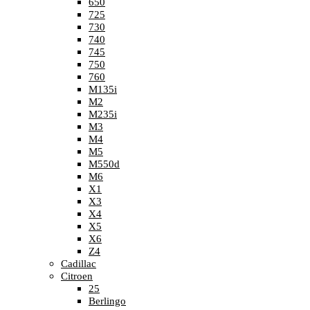
650
725
730
740
745
750
760
M135i
M2
M235i
M3
M4
M5
M550d
M6
X1
X3
X4
X5
X6
Z4
Cadillac
Citroen
25
Berlingo