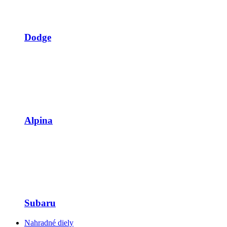
Dodge
Alpina
Subaru
Nahradné diely