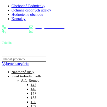
Obchodné Podmienky
Ochrana osobných údajov
Hodnotenie obchodu
Kontakty
0904 400 399
info@turbostred.sk
0904 400 399
info@turbostred.sk
Telefón
0904 400 399
Vyberte kategóriu
Nahradné diely
Stred turbodúchadla
Alfa-Romeo
145
146
147
155
156
159