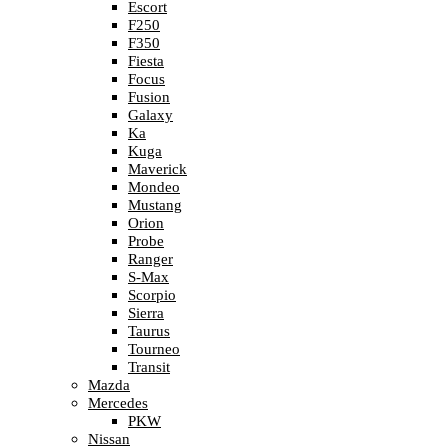
Escort
F250
F350
Fiesta
Focus
Fusion
Galaxy
Ka
Kuga
Maverick
Mondeo
Mustang
Orion
Probe
Ranger
S-Max
Scorpio
Sierra
Taurus
Tourneo
Transit
Mazda
Mercedes
PKW
Nissan