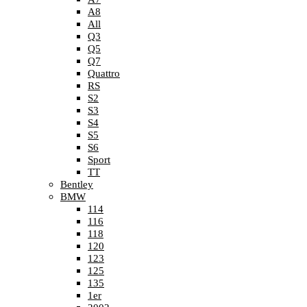
A8
All
Q3
Q5
Q7
Quattro
RS
S2
S3
S4
S5
S6
Sport
TT
Bentley
BMW
114
116
118
120
123
125
135
1er