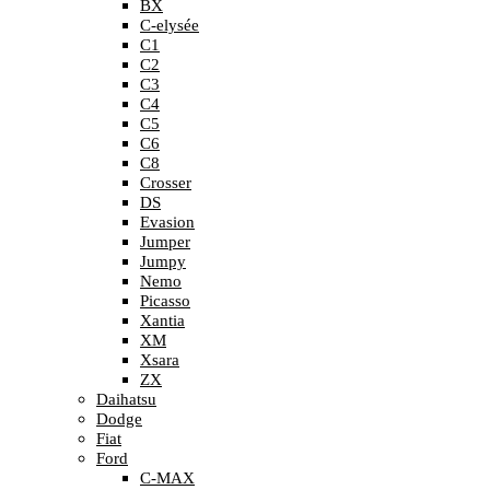
BX
C-elysée
C1
C2
C3
C4
C5
C6
C8
Crosser
DS
Evasion
Jumper
Jumpy
Nemo
Picasso
Xantia
XM
Xsara
ZX
Daihatsu
Dodge
Fiat
Ford
C-MAX