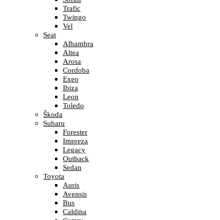
Trafic
Twingo
Vel
Seat
Alhambra
Altea
Arosa
Cordoba
Exeo
Ibiza
Leon
Toledo
Škoda
Subaru
Forester
Impreza
Legacy
Outback
Sedan
Toyota
Auris
Avensis
Bus
Caldina