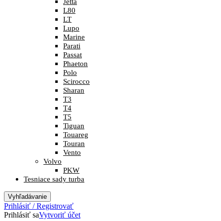
Jetta
L80
LT
Lupo
Marine
Parati
Passat
Phaeton
Polo
Scirocco
Sharan
T3
T4
T5
Tiguan
Touareg
Touran
Vento
Volvo
PKW
Tesniace sady turba
Vyhľadávanie
Prihlásiť / Registrovať
Prihlásiť sa
Vytvoriť účet