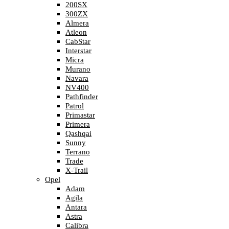
200SX
300ZX
Almera
Atleon
CabStar
Interstar
Micra
Murano
Navara
NV400
Pathfinder
Patrol
Primastar
Primera
Qashqai
Sunny
Terrano
Trade
X-Trail
Opel
Adam
Agila
Antara
Astra
Calibra