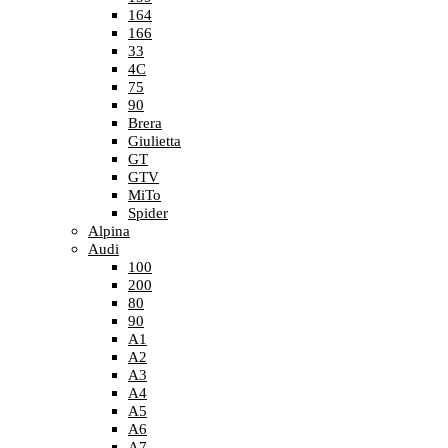
164
166
33
4C
75
90
Brera
Giulietta
GT
GTV
MiTo
Spider
Alpina
Audi
100
200
80
90
A1
A2
A3
A4
A5
A6
A7