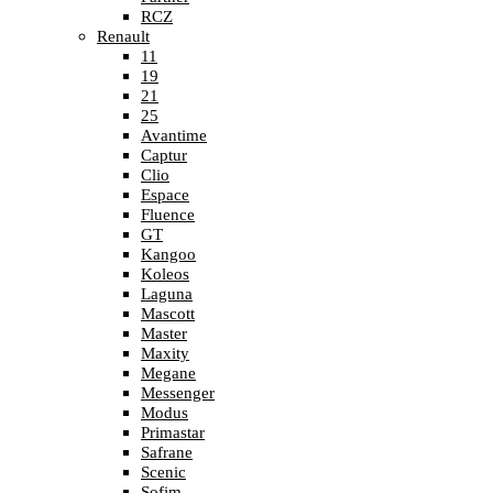
RCZ
Renault
11
19
21
25
Avantime
Captur
Clio
Espace
Fluence
GT
Kangoo
Koleos
Laguna
Mascott
Master
Maxity
Megane
Messenger
Modus
Primastar
Safrane
Scenic
Sofim