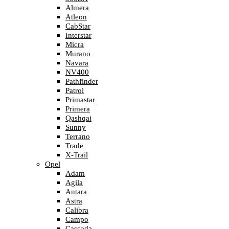
Almera
Atleon
CabStar
Interstar
Micra
Murano
Navara
NV400
Pathfinder
Patrol
Primastar
Primera
Qashqai
Sunny
Terrano
Trade
X-Trail
Opel
Adam
Agila
Antara
Astra
Calibra
Campo
Cascada