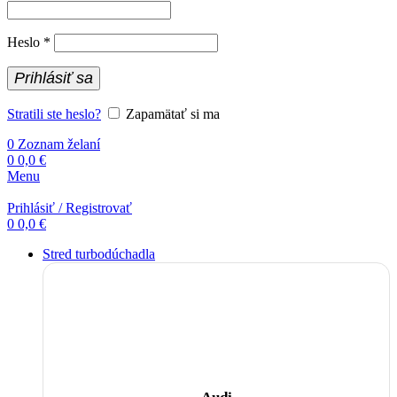
Povinné
Heslo
*
Prihlásiť sa
Stratili ste heslo?
Zapamätať si ma
0
Zoznam želaní
0
0,0
€
Menu
Prihlásiť / Registrovať
0
0,0
€
Stred turbodúchadla