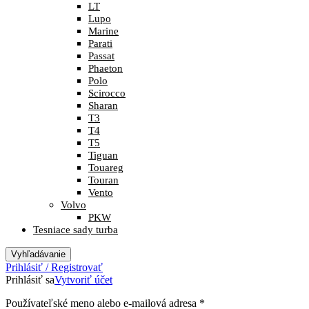
LT
Lupo
Marine
Parati
Passat
Phaeton
Polo
Scirocco
Sharan
T3
T4
T5
Tiguan
Touareg
Touran
Vento
Volvo
PKW
Tesniace sady turba
Vyhľadávanie
Prihlásiť / Registrovať
Prihlásiť sa
Vytvoriť účet
Povinné
Používateľské meno alebo e-mailová adresa
*