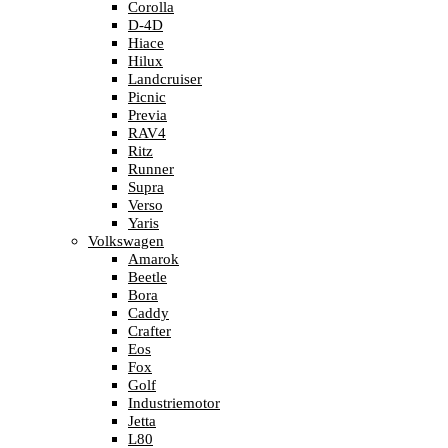
Corolla
D-4D
Hiace
Hilux
Landcruiser
Picnic
Previa
RAV4
Ritz
Runner
Supra
Verso
Yaris
Volkswagen
Amarok
Beetle
Bora
Caddy
Crafter
Eos
Fox
Golf
Industriemotor
Jetta
L80