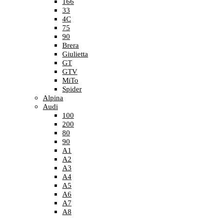
166
33
4C
75
90
Brera
Giulietta
GT
GTV
MiTo
Spider
Alpina
Audi
100
200
80
90
A1
A2
A3
A4
A5
A6
A7
A8