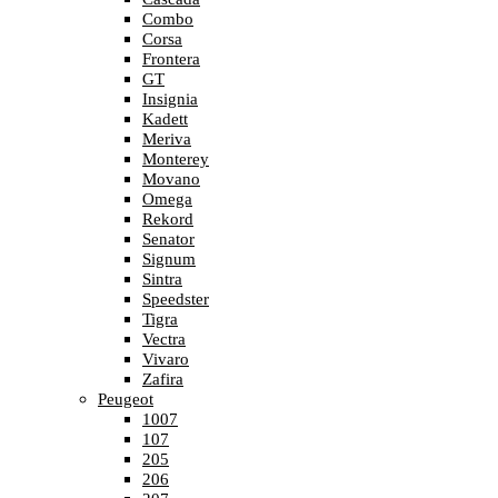
Combo
Corsa
Frontera
GT
Insignia
Kadett
Meriva
Monterey
Movano
Omega
Rekord
Senator
Signum
Sintra
Speedster
Tigra
Vectra
Vivaro
Zafira
Peugeot
1007
107
205
206