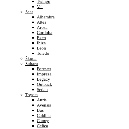
Twingo
Vel
Seat
Alhambra
Altea
Arosa
Cordoba
Exeo
Ibiza
Leon
Toledo
Škoda
Subaru
Forester
Impreza
Legacy
Outback
Sedan
Toyota
Auris
Avensis
Bus
Caldina
Camry
Celica