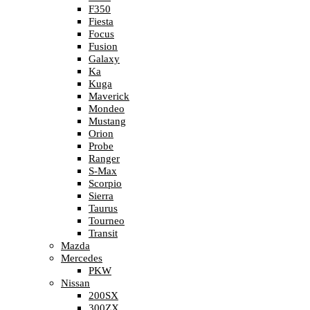
F350
Fiesta
Focus
Fusion
Galaxy
Ka
Kuga
Maverick
Mondeo
Mustang
Orion
Probe
Ranger
S-Max
Scorpio
Sierra
Taurus
Tourneo
Transit
Mazda
Mercedes
PKW
Nissan
200SX
300ZX