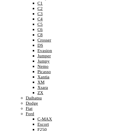
C1
C2
C3
C4
C5
C6
C8
Crosser
DS
Evasion
Jumper
Jumpy
Nemo
Picasso
Xantia
XM
Xsara
ZX
Daihatsu
Dodge
Fiat
Ford
C-MAX
Escort
F250