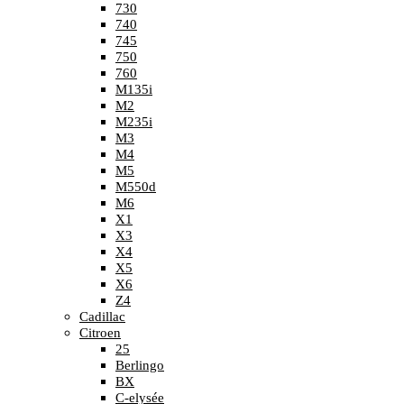
730
740
745
750
760
M135i
M2
M235i
M3
M4
M5
M550d
M6
X1
X3
X4
X5
X6
Z4
Cadillac
Citroen
25
Berlingo
BX
C-elysée