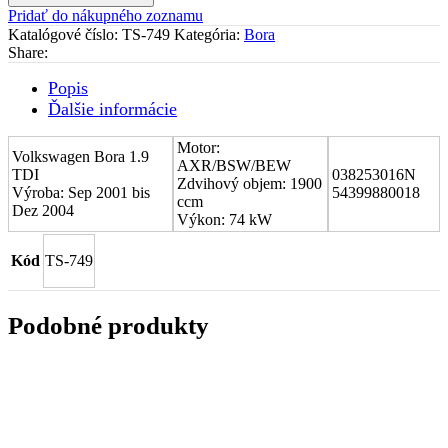
turboduchadla
Pridať do nákupného zoznamu
(CHRA)
Katalógové číslo:
TS-749
Kategória:
Bora
Volkswagen
Share:
Bora
1.9
Popis
TDI
Ďalšie informácie
038253016N
Motor:
Volkswagen Bora 1.9
AXR/BSW/BEW
TDI
038253016N
Zdvihový objem: 1900
Výroba: Sep 2001 bis
54399880018
ccm
Dez 2004
Výkon: 74 kW
Kód
TS-749
Podobné produkty