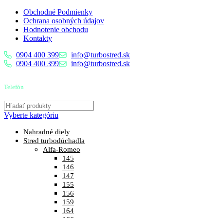
Obchodné Podmienky
Ochrana osobných údajov
Hodnotenie obchodu
Kontakty
0904 400 399
info@turbostred.sk
0904 400 399
info@turbostred.sk
Telefón
0904 400 399
Vyberte kategóriu
Nahradné diely
Stred turbodúchadla
Alfa-Romeo
145
146
147
155
156
159
164