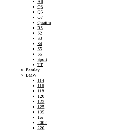
All
Q3
Q5
Q7
Quattro
RS
S2
S3
S4
S5
S6
Sport
TT
Bentley
BMW
114
116
118
120
123
125
135
1er
2002
220