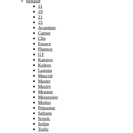
Renault
11
19
21
25
Avantime
Captur
Clio
Espace
Fluence
GT
Kangoo
Koleos
Laguna
Mascott
Master
Maxity
Megane
Messenger
Modus
Primastar
Safrane
Scenic
Sofim
Trafic