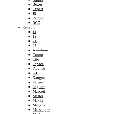
Boxer
Expert
J5
Partner
RCZ
Renault
11
19
21
25
Avantime
Captur
Clio
Espace
Fluence
GT
Kangoo
Koleos
Laguna
Mascott
Master
Maxity
Megane
Messenger