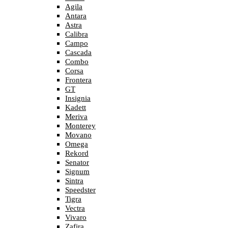
Agila
Antara
Astra
Calibra
Campo
Cascada
Combo
Corsa
Frontera
GT
Insignia
Kadett
Meriva
Monterey
Movano
Omega
Rekord
Senator
Signum
Sintra
Speedster
Tigra
Vectra
Vivaro
Zafira