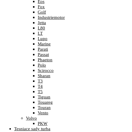
Eos
Fox
Golf
Industriemotor
Jetta
L80
LT
Lupo
Marine
Parati
Passat
Phaeton
Polo
Scirocco
Sharan
T3
T4
T5
Tiguan
Touareg
Touran
Vento
Volvo
PKW
Tesniace sady turba