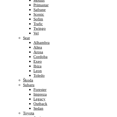
Modus
Primastar
Safrane
Scenic
Sofim
Trafic
Twingo
Vel
Seat
Alhambra
Altea
Arosa
Cordoba
Exeo
Ibiza
Leon
Toledo
Škoda
Subaru
Forester
Impreza
Legacy
Outback
Sedan
Toyota