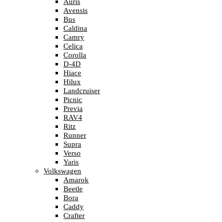
Auris
Avensis
Bus
Caldina
Camry
Celica
Corolla
D-4D
Hiace
Hilux
Landcruiser
Picnic
Previa
RAV4
Ritz
Runner
Supra
Verso
Yaris
Volkswagen
Amarok
Beetle
Bora
Caddy
Crafter