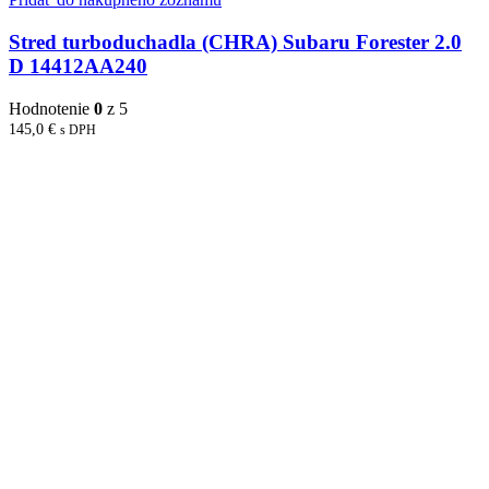
Stred turboduchadla (CHRA) Subaru Forester 2.0
D 14412AA240
Hodnotenie
0
z 5
145,0
€
s DPH