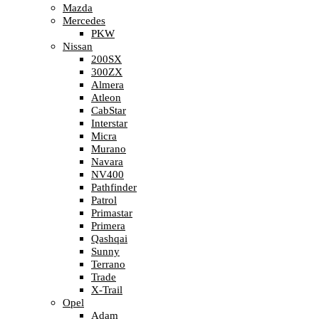
Mazda
Mercedes
PKW
Nissan
200SX
300ZX
Almera
Atleon
CabStar
Interstar
Micra
Murano
Navara
NV400
Pathfinder
Patrol
Primastar
Primera
Qashqai
Sunny
Terrano
Trade
X-Trail
Opel
Adam