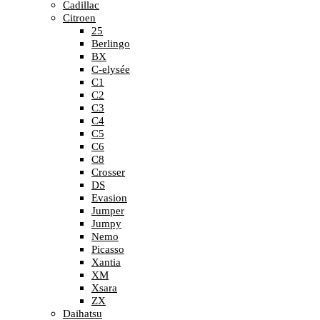
Cadillac
Citroen
25
Berlingo
BX
C-elysée
C1
C2
C3
C4
C5
C6
C8
Crosser
DS
Evasion
Jumper
Jumpy
Nemo
Picasso
Xantia
XM
Xsara
ZX
Daihatsu