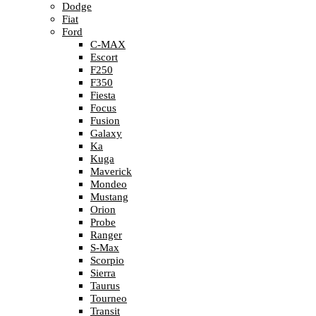
Dodge
Fiat
Ford
C-MAX
Escort
F250
F350
Fiesta
Focus
Fusion
Galaxy
Ka
Kuga
Maverick
Mondeo
Mustang
Orion
Probe
Ranger
S-Max
Scorpio
Sierra
Taurus
Tourneo
Transit