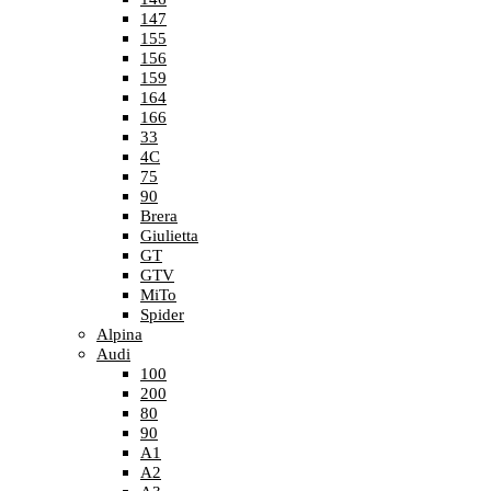
147
155
156
159
164
166
33
4C
75
90
Brera
Giulietta
GT
GTV
MiTo
Spider
Alpina
Audi
100
200
80
90
A1
A2