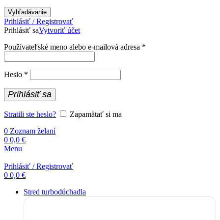
Vyhľadávanie
Prihlásiť / Registrovať
Prihlásiť sa
Vytvoriť účet
Povinné
Používateľské meno alebo e-mailová adresa
*
Povinné
Heslo
*
Prihlásiť sa
Stratili ste heslo?
Zapamätať si ma
0
Zoznam želaní
0
0,0
€
Menu
Prihlásiť / Registrovať
0
0,0
€
Stred turbodúchadla