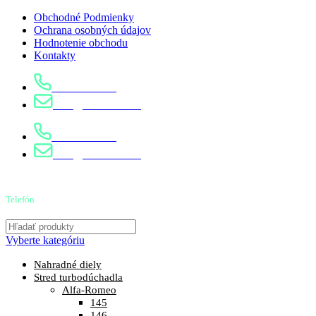
Obchodné Podmienky
Ochrana osobných údajov
Hodnotenie obchodu
Kontakty
0904 400 399
info@turbostred.sk
0904 400 399
info@turbostred.sk
Telefón
0904 400 399
Vyberte kategóriu
Nahradné diely
Stred turbodúchadla
Alfa-Romeo
145
146