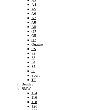
A3
A4
A5
A6
A7
A8
All
Q3
Q5
Q7
Quattro
RS
S2
S3
S4
S5
S6
Sport
TT
Bentley
BMW
114
116
118
120