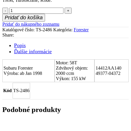
THM, TurboKräfte, Kode.
množstvo
Stred
Pridať do košíka
turboduchadla
Pridať do nákupného zoznamu
(CHRA)
Katalógové číslo:
TS-2486
Kategória:
Forester
Subaru
Share:
Forester
14412AA140
Popis
Ďalšie informácie
Motor: 58T
Subaru Forester
Zdvihový objem:
14412AA140
Výroba: ab Jan 1998
2000 ccm
49377-04372
Výkon: 155 kW
Kód
TS-2486
Podobné produkty