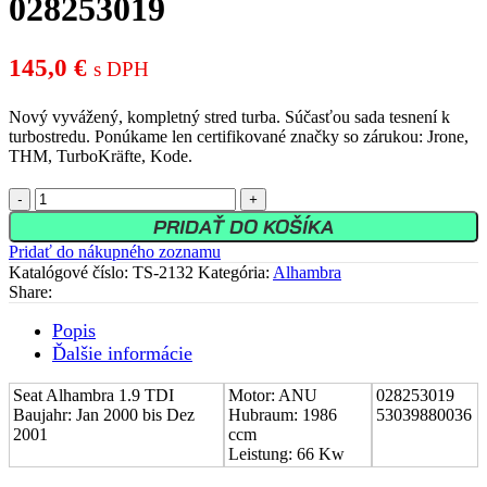
028253019
145,0
€
s DPH
Nový vyvážený, kompletný stred turba. Súčasťou sada tesnení k
turbostredu. Ponúkame len certifikované značky so zárukou: Jrone,
THM, TurboKräfte, Kode.
množstvo
Stred
PRIDAŤ DO KOŠÍKA
turboduchadla
Pridať do nákupného zoznamu
(CHRA)
Katalógové číslo:
TS-2132
Kategória:
Alhambra
Seat
Share:
Alhambra
1.9
Popis
TDI
Ďalšie informácie
028253019
Seat Alhambra 1.9 TDI
Motor: ANU
028253019
Baujahr: Jan 2000 bis Dez
Hubraum: 1986
53039880036
2001
ccm
Leistung: 66 Kw