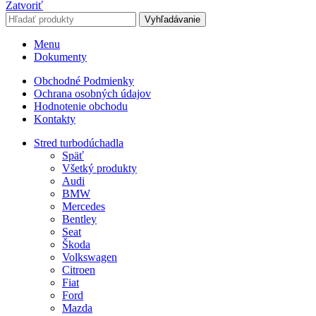
Zatvoriť
Vyhľadávanie
Menu
Dokumenty
Obchodné Podmienky
Ochrana osobných údajov
Hodnotenie obchodu
Kontakty
Stred turbodúchadla
Späť
Všetký produkty
Audi
BMW
Mercedes
Bentley
Seat
Škoda
Volkswagen
Citroen
Fiat
Ford
Mazda