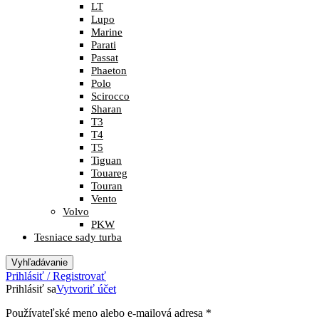
LT
Lupo
Marine
Parati
Passat
Phaeton
Polo
Scirocco
Sharan
T3
T4
T5
Tiguan
Touareg
Touran
Vento
Volvo
PKW
Tesniace sady turba
Vyhľadávanie
Prihlásiť / Registrovať
Prihlásiť sa
Vytvoriť účet
Povinné
Používateľské meno alebo e-mailová adresa
*