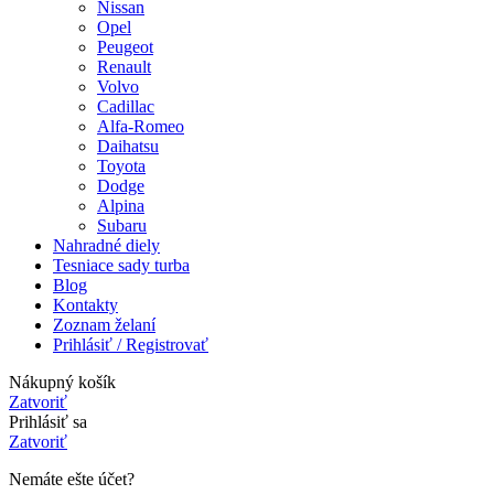
Nissan
Opel
Peugeot
Renault
Volvo
Cadillac
Alfa-Romeo
Daihatsu
Toyota
Dodge
Alpina
Subaru
Nahradné diely
Tesniace sady turba
Blog
Kontakty
Zoznam želaní
Prihlásiť / Registrovať
Nákupný košík
Zatvoriť
Prihlásiť sa
Zatvoriť
Nemáte ešte účet?