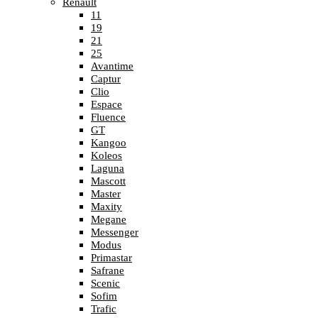
Renault
11
19
21
25
Avantime
Captur
Clio
Espace
Fluence
GT
Kangoo
Koleos
Laguna
Mascott
Master
Maxity
Megane
Messenger
Modus
Primastar
Safrane
Scenic
Sofim
Trafic