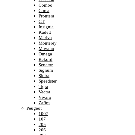
Combo
Corsa
Frontera
GT
Insignia
Kadett
Meriva
Monterey
Movano
Omega
Rekord
Senator
Signum
Sintra
Speedster
Tigra
Vectra
Vivaro
Zafira
Peugeot
1007
107
205
206