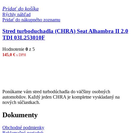
Pridať do košíka
Rýchly náhľad
Pridať do nákupného zoznamu
Stred turboduchadla (CHRA) Seat Alhambra II 2.0
TDI 03L253010F
Hodnotenie
0
z 5
145,0
€
s DPH
Ponúkame vám stred turbodúchadla do väčšiny osobných
automobilov. Každý jeden CHRA je kompletne vyskladaný na
nových súčiastkach.
Dokumenty
Obchodné podmienky
Reklamačný poriadok