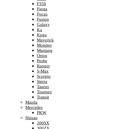
F350
Fiesta
Focus
Fusion
Galaxy
Ka
Kuga
Maverick
Mondeo
Mustang
Orion
Probe
Ranger
S-Max
Scorpio
Sierra
Taurus
Tourneo
Transit
Mazda
Mercedes
PKW
Nissan
200SX
300ZX