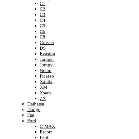
C1
C2
C3
C4
C5
C6
C8
Crosser
DS
Evasion
Jumper
Jumpy
Nemo
Picasso
Xantia
XM
Xsara
ZX
Daihatsu
Dodge
Fiat
Ford
C-MAX
Escort
F250