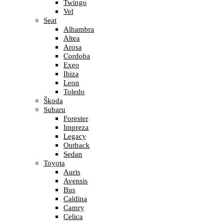
Twingo
Vel
Seat
Alhambra
Altea
Arosa
Cordoba
Exeo
Ibiza
Leon
Toledo
Škoda
Subaru
Forester
Impreza
Legacy
Outback
Sedan
Toyota
Auris
Avensis
Bus
Caldina
Camry
Celica