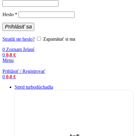
Povinné
Heslo
*
Prihlásiť sa
Stratili ste heslo?
Zapamätať si ma
0
Zoznam želaní
0
0,0
€
Menu
Prihlásiť / Registrovať
0
0,0
€
Stred turbodúchadla