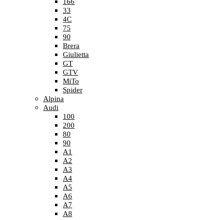
166
33
4C
75
90
Brera
Giulietta
GT
GTV
MiTo
Spider
Alpina
Audi
100
200
80
90
A1
A2
A3
A4
A5
A6
A7
A8