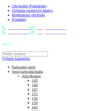
Obchodné Podmienky
Ochrana osobných údajov
Hodnotenie obchodu
Kontakty
0904 400 399
info@turbostred.sk
0904 400 399
info@turbostred.sk
Telefón
0904 400 399
Vyberte kategóriu
Nahradné diely
Stred turbodúchadla
Alfa-Romeo
145
146
147
155
156
159
164