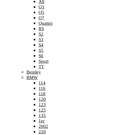
All
Q3
Q5
Q7
Quattro
RS
S2
S3
S4
S5
S6
Sport
TT
Bentley
BMW
114
116
118
120
123
125
135
1er
2002
220