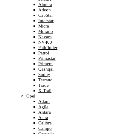
Almera
Atleon
CabStar
Interstar
Micra
Murano
Navara
NV400
Pathfinder
Patrol
Primastar
Primera
Qashqai
Sunny
Terrano
Trade
X-Trail
Opel
Adam
Agila
Antara
Astra
Calibra
Campo
Cascada