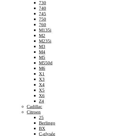
730
740
745
750
760
M135i
M2
M235i
M3
M4
M5
M550d
M6
X1
X3
X4
X5
X6
Z4
Cadillac
Citroen
25
Berlingo
BX
C-elysée