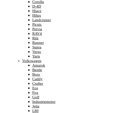
Corolla
D-4D
Hiace
Hilux
Landcruiser
Picnic
Previa
RAV4
Ritz
Runner
Supra
Verso
Yaris
Volkswagen
Amarok
Beetle
Bora
Caddy
Crafter
Eos
Fox
Golf
Industriemotor
Jetta
L80