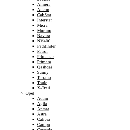
Almera
Atleon
CabStar
Interstar
Micra
Murano
Navara
NV400
Pathfinder
Patrol
Primastar
Primera
Qashqai
Sunny
Terrano
Trade
X-Trail
Opel
Adam
Agila
Antara
Astra
Calibra
Campo
Cascada