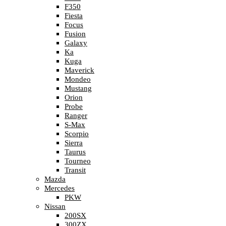
F350
Fiesta
Focus
Fusion
Galaxy
Ka
Kuga
Maverick
Mondeo
Mustang
Orion
Probe
Ranger
S-Max
Scorpio
Sierra
Taurus
Tourneo
Transit
Mazda
Mercedes
PKW
Nissan
200SX
300ZX