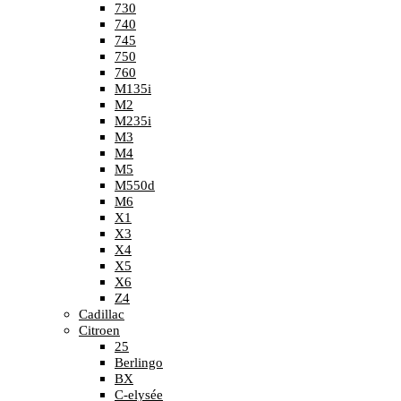
730
740
745
750
760
M135i
M2
M235i
M3
M4
M5
M550d
M6
X1
X3
X4
X5
X6
Z4
Cadillac
Citroen
25
Berlingo
BX
C-elysée