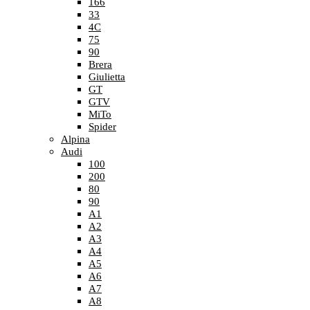
166
33
4C
75
90
Brera
Giulietta
GT
GTV
MiTo
Spider
Alpina
Audi
100
200
80
90
A1
A2
A3
A4
A5
A6
A7
A8