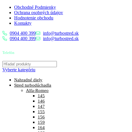
Obchodné Podmienky
Ochrana osobných údajov
Hodnotenie obchodu
Kontakty
0904 400 399
info@turbostred.sk
0904 400 399
info@turbostred.sk
Telefón
0904 400 399
Vyberte kategóriu
Nahradné diely
Stred turbodúchadla
Alfa-Romeo
145
146
147
155
156
159
164