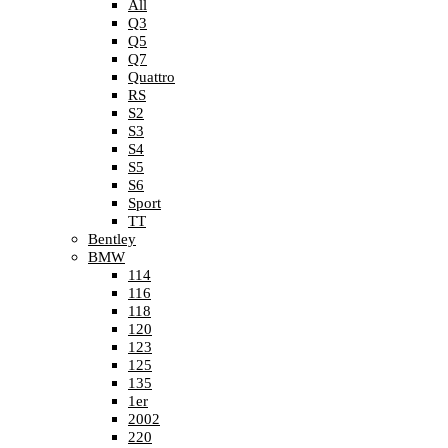
All
Q3
Q5
Q7
Quattro
RS
S2
S3
S4
S5
S6
Sport
TT
Bentley
BMW
114
116
118
120
123
125
135
1er
2002
220