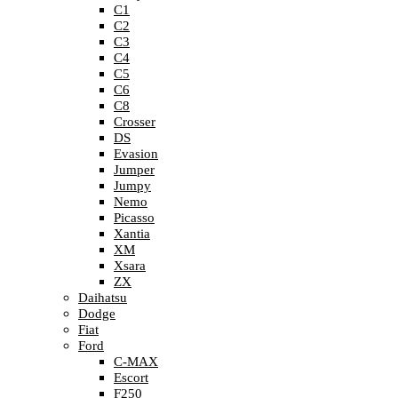
C1
C2
C3
C4
C5
C6
C8
Crosser
DS
Evasion
Jumper
Jumpy
Nemo
Picasso
Xantia
XM
Xsara
ZX
Daihatsu
Dodge
Fiat
Ford
C-MAX
Escort
F250