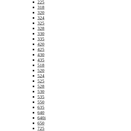
225
318
320
324
325
328
330
335
420
425
430
435
518
520
524
525
528
530
535
550
635
640
640i
650
725