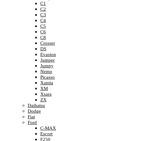
C1
C2
C3
C4
C5
C6
C8
Crosser
DS
Evasion
Jumper
Jumpy
Nemo
Picasso
Xantia
XM
Xsara
ZX
Daihatsu
Dodge
Fiat
Ford
C-MAX
Escort
F250