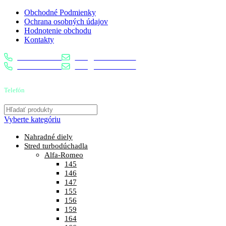
Obchodné Podmienky
Ochrana osobných údajov
Hodnotenie obchodu
Kontakty
0904 400 399
info@turbostred.sk
0904 400 399
info@turbostred.sk
Telefón
0904 400 399
Vyberte kategóriu
Nahradné diely
Stred turbodúchadla
Alfa-Romeo
145
146
147
155
156
159
164