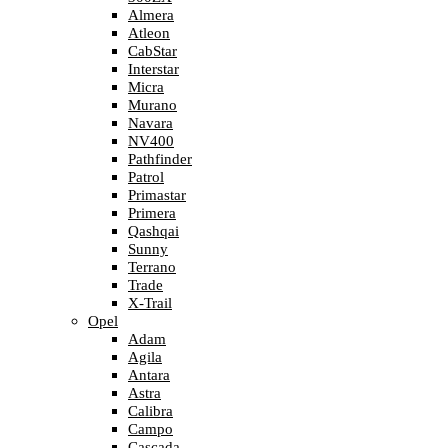
Almera
Atleon
CabStar
Interstar
Micra
Murano
Navara
NV400
Pathfinder
Patrol
Primastar
Primera
Qashqai
Sunny
Terrano
Trade
X-Trail
Opel
Adam
Agila
Antara
Astra
Calibra
Campo
Cascada