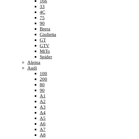
166
33
4C
75
90
Brera
Giulietta
GT
GTV
MiTo
Spider
Alpina
Audi
100
200
80
90
A1
A2
A3
A4
A5
A6
A7
A8