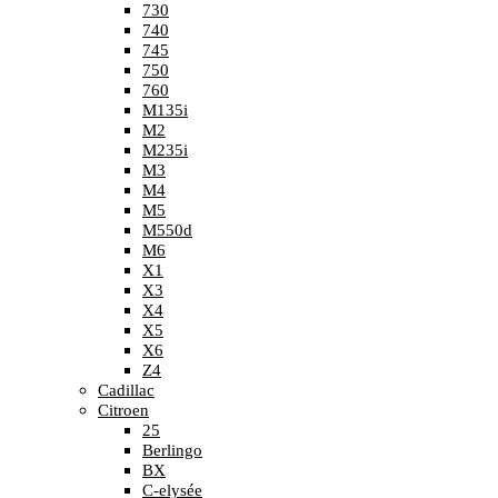
730
740
745
750
760
M135i
M2
M235i
M3
M4
M5
M550d
M6
X1
X3
X4
X5
X6
Z4
Cadillac
Citroen
25
Berlingo
BX
C-elysée