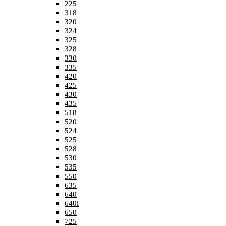
225
318
320
324
325
328
330
335
420
425
430
435
518
520
524
525
528
530
535
550
635
640
640i
650
725