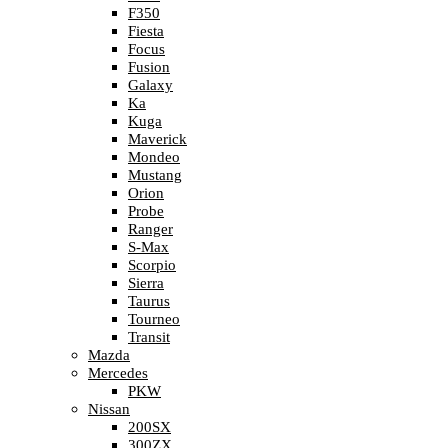
F350
Fiesta
Focus
Fusion
Galaxy
Ka
Kuga
Maverick
Mondeo
Mustang
Orion
Probe
Ranger
S-Max
Scorpio
Sierra
Taurus
Tourneo
Transit
Mazda
Mercedes
PKW
Nissan
200SX
300ZX