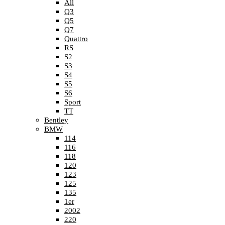
All
Q3
Q5
Q7
Quattro
RS
S2
S3
S4
S5
S6
Sport
TT
Bentley
BMW
114
116
118
120
123
125
135
1er
2002
220