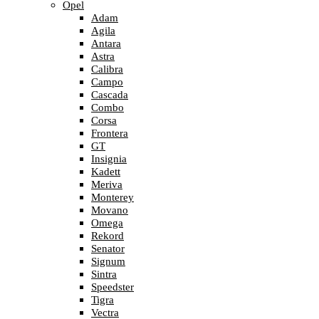
Opel
Adam
Agila
Antara
Astra
Calibra
Campo
Cascada
Combo
Corsa
Frontera
GT
Insignia
Kadett
Meriva
Monterey
Movano
Omega
Rekord
Senator
Signum
Sintra
Speedster
Tigra
Vectra