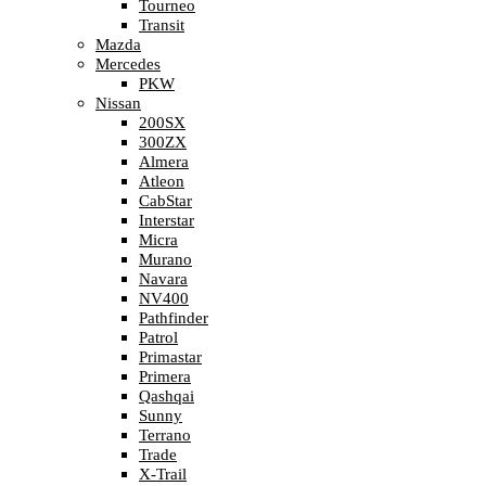
Tourneo
Transit
Mazda
Mercedes
PKW
Nissan
200SX
300ZX
Almera
Atleon
CabStar
Interstar
Micra
Murano
Navara
NV400
Pathfinder
Patrol
Primastar
Primera
Qashqai
Sunny
Terrano
Trade
X-Trail