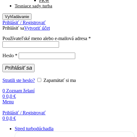
PKW
Tesniace sady turba
Vyhľadávanie
Prihlásiť / Registrovať
Prihlásiť sa
Vytvoriť účet
Povinné
Používateľské meno alebo e-mailová adresa
*
Povinné
Heslo
*
Prihlásiť sa
Stratili ste heslo?
Zapamätať si ma
0
Zoznam želaní
0
0,0
€
Menu
Prihlásiť / Registrovať
0
0,0
€
Stred turbodúchadla