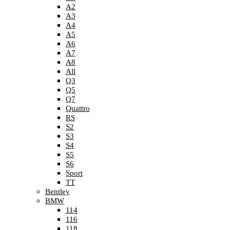
A2
A3
A4
A5
A6
A7
A8
All
Q3
Q5
Q7
Quattro
RS
S2
S3
S4
S5
S6
Sport
TT
Bentley
BMW
114
116
118