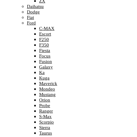
ZX
Daihatsu
Dodge
Fiat
Ford
C-MAX
Escort
F250
F350
Fiesta
Focus
Fusion
Galaxy
Ka
Kuga
Maverick
Mondeo
Mustang
Orion
Probe
Ranger
S-Max
Scorpio
Sierra
Taurus