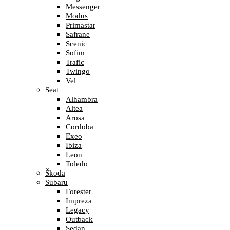
Messenger
Modus
Primastar
Safrane
Scenic
Sofim
Trafic
Twingo
Vel
Seat
Alhambra
Altea
Arosa
Cordoba
Exeo
Ibiza
Leon
Toledo
Škoda
Subaru
Forester
Impreza
Legacy
Outback
Sedan