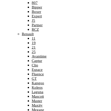
807
Bipper
Boxer
Expert
J5
Partner
RCZ
Renault
11
19
21
25
Avantime
Captur
Clio
Espace
Fluence
GT
Kangoo
Koleos
Laguna
Mascott
Master
Maxity
Megane