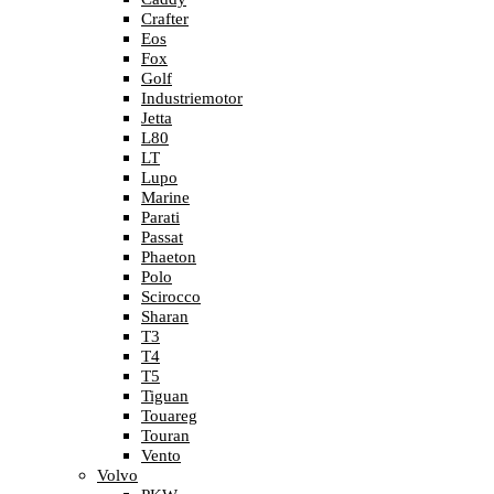
Crafter
Eos
Fox
Golf
Industriemotor
Jetta
L80
LT
Lupo
Marine
Parati
Passat
Phaeton
Polo
Scirocco
Sharan
T3
T4
T5
Tiguan
Touareg
Touran
Vento
Volvo