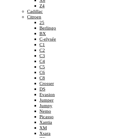
X6
Z4
Cadillac
Citroen
25
Berlingo
BX
C-elysée
C1
C2
C3
C4
C5
C6
C8
Crosser
DS
Evasion
Jumper
Jumpy
Nemo
Picasso
Xantia
XM
Xsara