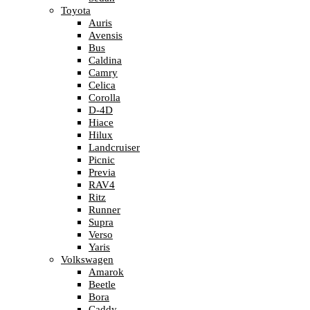
Toyota
Auris
Avensis
Bus
Caldina
Camry
Celica
Corolla
D-4D
Hiace
Hilux
Landcruiser
Picnic
Previa
RAV4
Ritz
Runner
Supra
Verso
Yaris
Volkswagen
Amarok
Beetle
Bora
Caddy