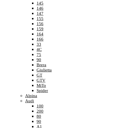
145
146
147
155
156
159
164
166
33
4C
75
90
Brera
Giulietta
GT
GTV
MiTo
Spider
Alpina
Audi
100
200
80
90
A1