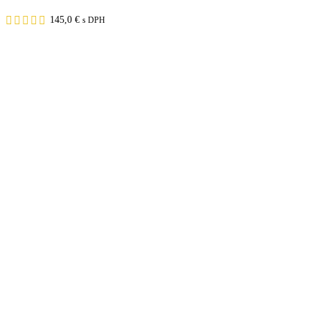
145,0
€
s DPH