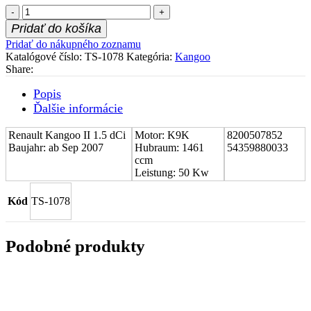
množstvo
Stred
Pridať do košíka
turboduchadla
Pridať do nákupného zoznamu
(CHRA)
Katalógové číslo:
TS-1078
Kategória:
Kangoo
Renault
Share:
Kangoo
II
Popis
1.5
Ďalšie informácie
dCi
8200507852
Renault Kangoo II 1.5 dCi
Motor: K9K
8200507852
Baujahr: ab Sep 2007
Hubraum: 1461
54359880033
ccm
Leistung: 50 Kw
Kód
TS-1078
Podobné produkty