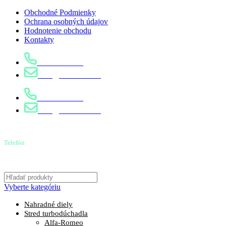
Obchodné Podmienky
Ochrana osobných údajov
Hodnotenie obchodu
Kontakty
0904 400 399
info@turbostred.sk
0904 400 399
info@turbostred.sk
Telefón
0904 400 399
Vyberte kategóriu
Nahradné diely
Stred turbodúchadla
Alfa-Romeo