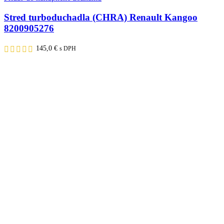
Stred turboduchadla (CHRA) Renault Kangoo
8200905276
145,0
€
s DPH