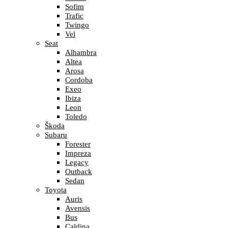
Sofim
Trafic
Twingo
Vel
Seat
Alhambra
Altea
Arosa
Cordoba
Exeo
Ibiza
Leon
Toledo
Škoda
Subaru
Forester
Impreza
Legacy
Outback
Sedan
Toyota
Auris
Avensis
Bus
Caldina