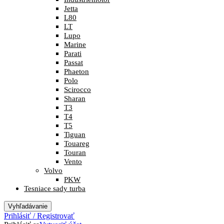
Jetta
L80
LT
Lupo
Marine
Parati
Passat
Phaeton
Polo
Scirocco
Sharan
T3
T4
T5
Tiguan
Touareg
Touran
Vento
Volvo
PKW
Tesniace sady turba
Vyhľadávanie
Prihlásiť / Registrovať