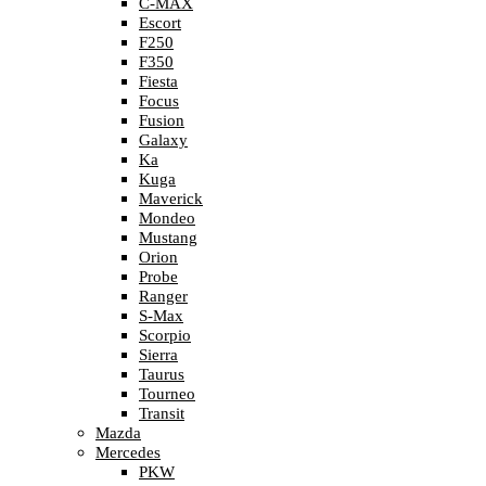
C-MAX
Escort
F250
F350
Fiesta
Focus
Fusion
Galaxy
Ka
Kuga
Maverick
Mondeo
Mustang
Orion
Probe
Ranger
S-Max
Scorpio
Sierra
Taurus
Tourneo
Transit
Mazda
Mercedes
PKW