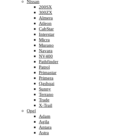
Nissan
200SX
300ZX
Almera
Atleon
CabStar
Interstar
Micra
Murano
Navara
NV400
Pathfinder
Patrol
Primastar
Primera
Qashqai
Sunny
Terrano
Trade
X-Trail
Opel
Adam
Agila
Antara
Astra