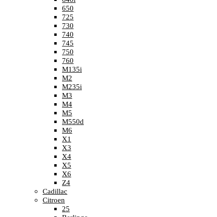
650
725
730
740
745
750
760
M135i
M2
M235i
M3
M4
M5
M550d
M6
X1
X3
X4
X5
X6
Z4
Cadillac
Citroen
25