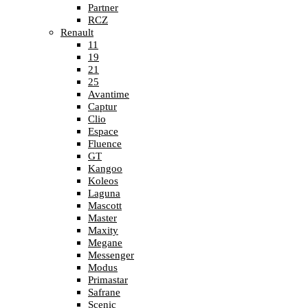
Partner
RCZ
Renault
11
19
21
25
Avantime
Captur
Clio
Espace
Fluence
GT
Kangoo
Koleos
Laguna
Mascott
Master
Maxity
Megane
Messenger
Modus
Primastar
Safrane
Scenic