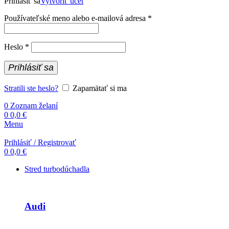
Prihlásiť sa
Vytvoriť účet
Povinné
Používateľské meno alebo e-mailová adresa
*
Povinné
Heslo
*
Prihlásiť sa
Stratili ste heslo?
Zapamätať si ma
0
Zoznam želaní
0
0,0
€
Menu
Prihlásiť / Registrovať
0
0,0
€
Stred turbodúchadla
Audi