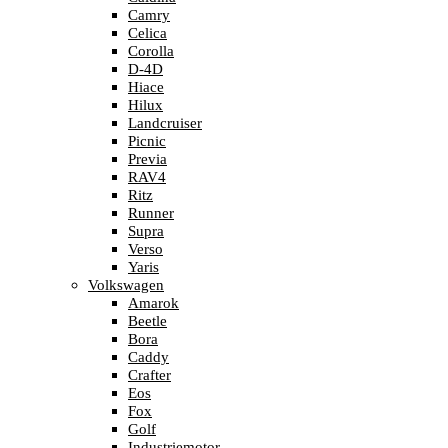
Camry
Celica
Corolla
D-4D
Hiace
Hilux
Landcruiser
Picnic
Previa
RAV4
Ritz
Runner
Supra
Verso
Yaris
Volkswagen
Amarok
Beetle
Bora
Caddy
Crafter
Eos
Fox
Golf
Industriemotor