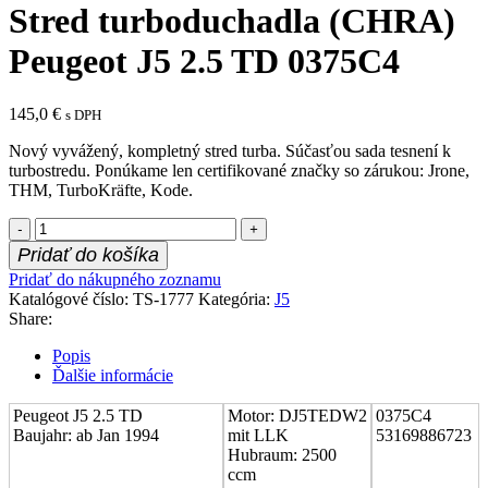
Stred turboduchadla (CHRA)
Peugeot J5 2.5 TD 0375C4
145,0
€
s DPH
Nový vyvážený, kompletný stred turba. Súčasťou sada tesnení k
turbostredu. Ponúkame len certifikované značky so zárukou: Jrone,
THM, TurboKräfte, Kode.
množstvo
Stred
Pridať do košíka
turboduchadla
Pridať do nákupného zoznamu
(CHRA)
Katalógové číslo:
TS-1777
Kategória:
J5
Peugeot
Share:
J5
2.5
Popis
TD
Ďalšie informácie
0375C4
Peugeot J5 2.5 TD
Motor: DJ5TEDW2
0375C4
Baujahr: ab Jan 1994
mit LLK
53169886723
Hubraum: 2500
ccm