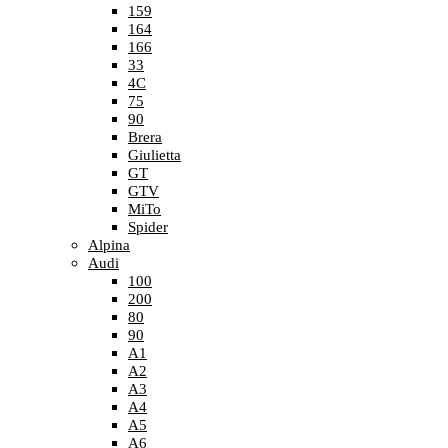
159
164
166
33
4C
75
90
Brera
Giulietta
GT
GTV
MiTo
Spider
Alpina
Audi
100
200
80
90
A1
A2
A3
A4
A5
A6