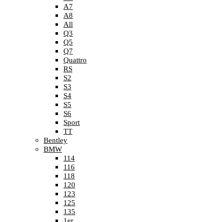
A7
A8
All
Q3
Q5
Q7
Quattro
RS
S2
S3
S4
S5
S6
Sport
TT
Bentley
BMW
114
116
118
120
123
125
135
1er