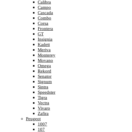
Calibra
Campo
Cascada
Combo
Corsa
Frontera
GT
Insignia
Kadett
Meriva
Monterey
Movano
Omega
Rekord
Senator
Signum
Sintra
Speedster
Tigra
Vectra
Vivaro
Zafira
Peugeot
1007
107