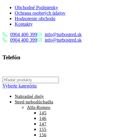
Obchodné Podmienky
Ochrana osobných údajov
Hodnotenie obchodu
Kontakty
0904 400 399
info@turbostred.sk
0904 400 399
info@turbostred.sk
Telefón
0904 400 399
Vyberte kategóriu
Nahradné diely
Stred turbodúchadla
Alfa-Romeo
145
146
147
155
156