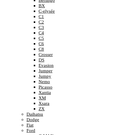
Berlingo
BX
C-elysée
C1
C2
C3
C4
C5
C6
C8
Crosser
DS
Evasion
Jumper
Jumpy
Nemo
Picasso
Xantia
XM
Xsara
ZX
Daihatsu
Dodge
Fiat
Ford