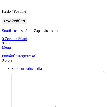
Heslo
*
Povinné
Prihlásiť sa
Stratili ste heslo?
Zapamätať si ma
0
Zoznam želaní
0
0,0
€
Menu
Prihlásiť / Registrovať
0
0,0
€
Stred turbodúchadla