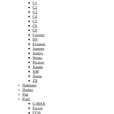
C1
C2
C3
C4
C5
C6
C8
Crosser
DS
Evasion
Jumper
Jumpy
Nemo
Picasso
Xantia
XM
Xsara
ZX
Daihatsu
Dodge
Fiat
Ford
C-MAX
Escort
F250