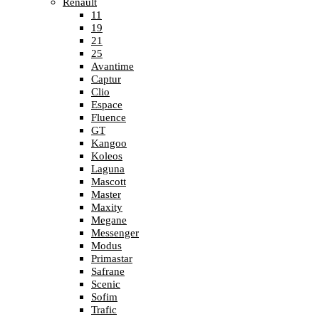
Renault
11
19
21
25
Avantime
Captur
Clio
Espace
Fluence
GT
Kangoo
Koleos
Laguna
Mascott
Master
Maxity
Megane
Messenger
Modus
Primastar
Safrane
Scenic
Sofim
Trafic