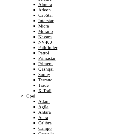
Almera
Atleon
CabStar
Interstar
Micra
Murano
Navara
NV400
Pathfinder
Patrol
Primastar
Primera
Qashqai
Sunny
Terrano
Trade
X-Trail
Opel
Adam
Agila
Antara
Astra
Calibra
Campo
Cascada