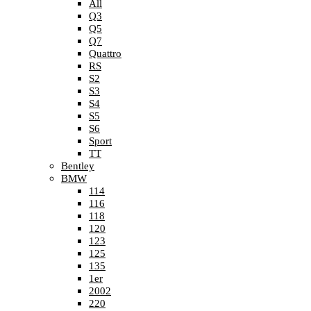
All
Q3
Q5
Q7
Quattro
RS
S2
S3
S4
S5
S6
Sport
TT
Bentley
BMW
114
116
118
120
123
125
135
1er
2002
220