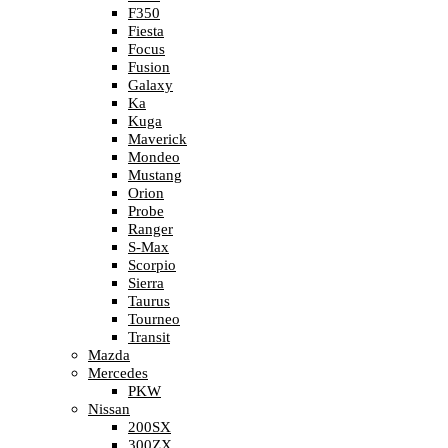
F350
Fiesta
Focus
Fusion
Galaxy
Ka
Kuga
Maverick
Mondeo
Mustang
Orion
Probe
Ranger
S-Max
Scorpio
Sierra
Taurus
Tourneo
Transit
Mazda
Mercedes
PKW
Nissan
200SX
300ZX