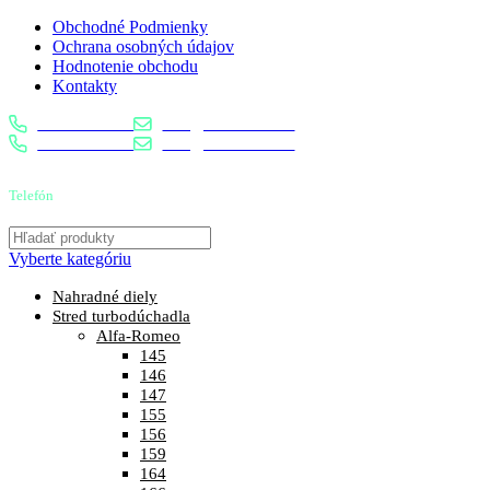
Obchodné Podmienky
Ochrana osobných údajov
Hodnotenie obchodu
Kontakty
0904 400 399
info@turbostred.sk
0904 400 399
info@turbostred.sk
Telefón
0904 400 399
Vyberte kategóriu
Nahradné diely
Stred turbodúchadla
Alfa-Romeo
145
146
147
155
156
159
164