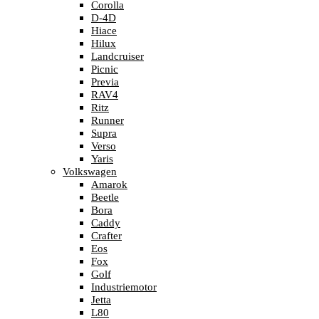
Corolla
D-4D
Hiace
Hilux
Landcruiser
Picnic
Previa
RAV4
Ritz
Runner
Supra
Verso
Yaris
Volkswagen
Amarok
Beetle
Bora
Caddy
Crafter
Eos
Fox
Golf
Industriemotor
Jetta
L80