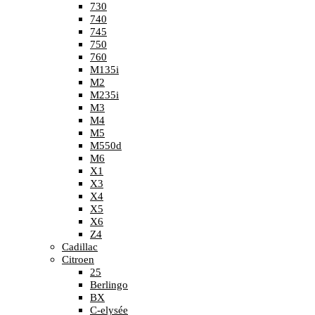
730
740
745
750
760
M135i
M2
M235i
M3
M4
M5
M550d
M6
X1
X3
X4
X5
X6
Z4
Cadillac
Citroen
25
Berlingo
BX
C-elysée