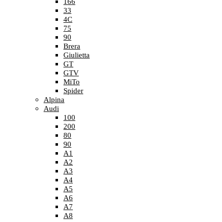
166
33
4C
75
90
Brera
Giulietta
GT
GTV
MiTo
Spider
Alpina
Audi
100
200
80
90
A1
A2
A3
A4
A5
A6
A7
A8