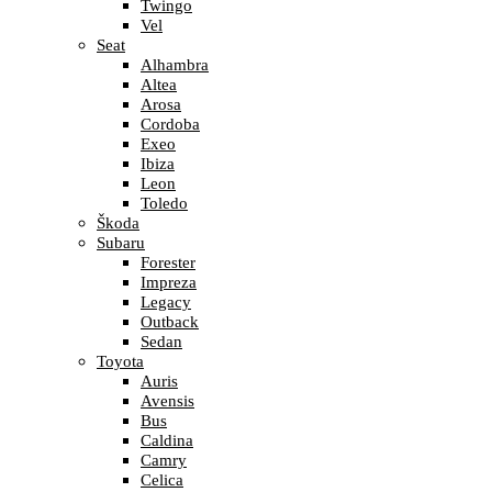
Twingo
Vel
Seat
Alhambra
Altea
Arosa
Cordoba
Exeo
Ibiza
Leon
Toledo
Škoda
Subaru
Forester
Impreza
Legacy
Outback
Sedan
Toyota
Auris
Avensis
Bus
Caldina
Camry
Celica