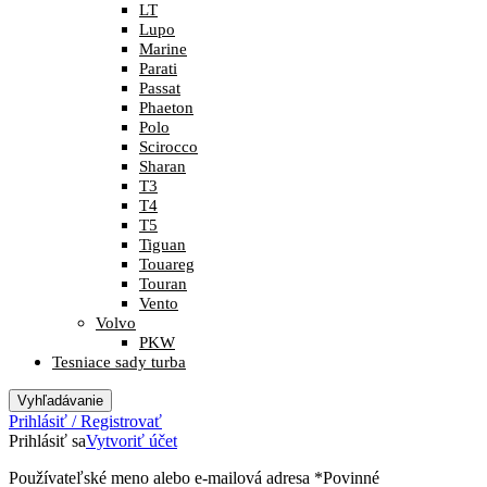
LT
Lupo
Marine
Parati
Passat
Phaeton
Polo
Scirocco
Sharan
T3
T4
T5
Tiguan
Touareg
Touran
Vento
Volvo
PKW
Tesniace sady turba
Vyhľadávanie
Prihlásiť / Registrovať
Prihlásiť sa
Vytvoriť účet
Používateľské meno alebo e-mailová adresa
*
Povinné