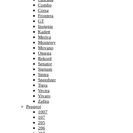
Combo
Corsa
Frontera
GT
Insignia
Kadett
Meriva
Monterey
Movano
Omega
Rekord
Senator
Signum
Sintra
Speedster
Tigra
Vectra
Vivaro
Zafira
Peugeot
1007
107
205
206