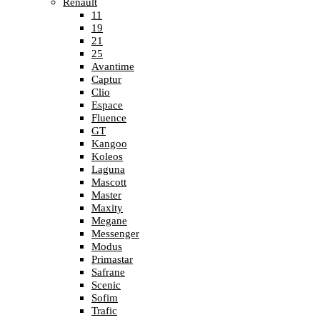
Renault
11
19
21
25
Avantime
Captur
Clio
Espace
Fluence
GT
Kangoo
Koleos
Laguna
Mascott
Master
Maxity
Megane
Messenger
Modus
Primastar
Safrane
Scenic
Sofim
Trafic