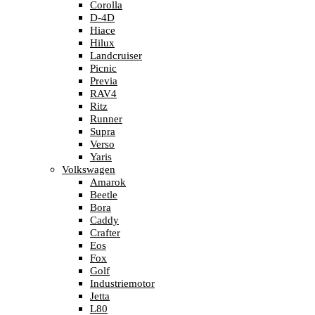
Corolla
D-4D
Hiace
Hilux
Landcruiser
Picnic
Previa
RAV4
Ritz
Runner
Supra
Verso
Yaris
Volkswagen
Amarok
Beetle
Bora
Caddy
Crafter
Eos
Fox
Golf
Industriemotor
Jetta
L80