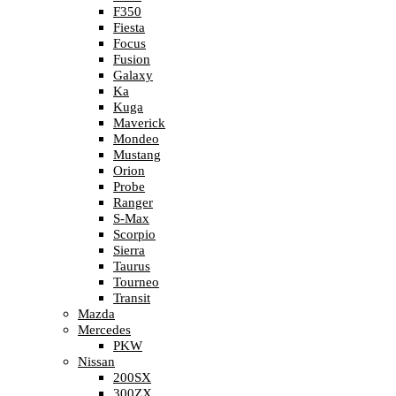
F350
Fiesta
Focus
Fusion
Galaxy
Ka
Kuga
Maverick
Mondeo
Mustang
Orion
Probe
Ranger
S-Max
Scorpio
Sierra
Taurus
Tourneo
Transit
Mazda
Mercedes
PKW
Nissan
200SX
300ZX