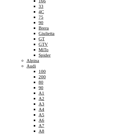
166
33
4C
75
90
Brera
Giulietta
GT
GTV
MiTo
Spider
Alpina
Audi
100
200
80
90
A1
A2
A3
A4
A5
A6
A7
A8