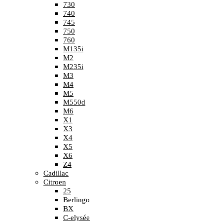
730
740
745
750
760
M135i
M2
M235i
M3
M4
M5
M550d
M6
X1
X3
X4
X5
X6
Z4
Cadillac
Citroen
25
Berlingo
BX
C-elysée