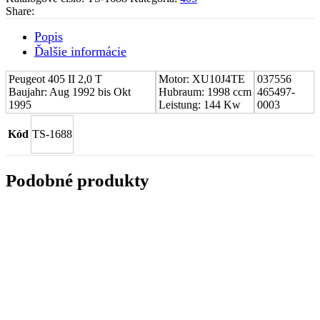
Peugeot
Share:
405
II
Popis
2,0
Ďalšie informácie
T
037556
Peugeot 405 II 2,0 T
Motor: XU10J4TE
037556
Baujahr: Aug 1992 bis Okt
Hubraum: 1998 ccm
465497-
1995
Leistung: 144 Kw
0003
Kód
TS-1688
Podobné produkty