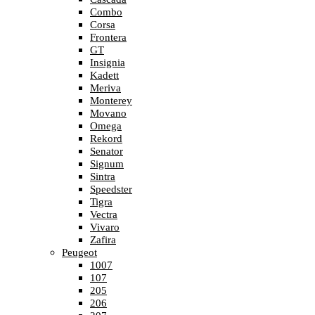
Combo
Corsa
Frontera
GT
Insignia
Kadett
Meriva
Monterey
Movano
Omega
Rekord
Senator
Signum
Sintra
Speedster
Tigra
Vectra
Vivaro
Zafira
Peugeot
1007
107
205
206