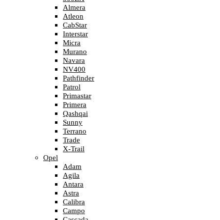
Almera
Atleon
CabStar
Interstar
Micra
Murano
Navara
NV400
Pathfinder
Patrol
Primastar
Primera
Qashqai
Sunny
Terrano
Trade
X-Trail
Opel
Adam
Agila
Antara
Astra
Calibra
Campo
Cascada