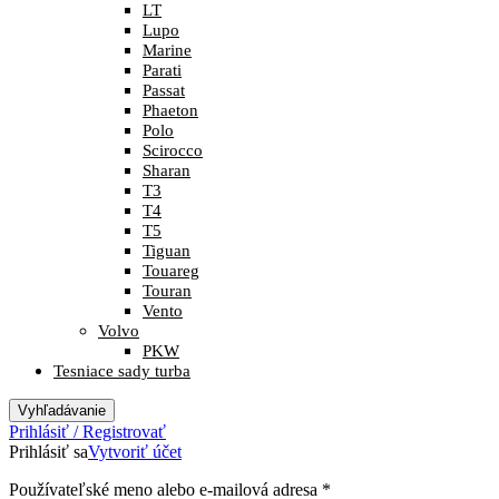
LT
Lupo
Marine
Parati
Passat
Phaeton
Polo
Scirocco
Sharan
T3
T4
T5
Tiguan
Touareg
Touran
Vento
Volvo
PKW
Tesniace sady turba
Vyhľadávanie
Prihlásiť / Registrovať
Prihlásiť sa
Vytvoriť účet
Povinné
Používateľské meno alebo e-mailová adresa
*