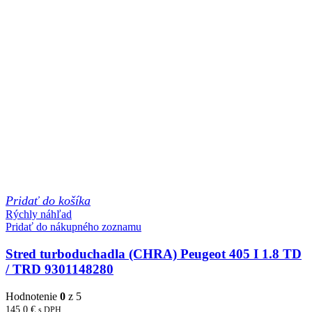
Pridať do košíka
Rýchly náhľad
Pridať do nákupného zoznamu
Stred turboduchadla (CHRA) Peugeot 405 I 1.8 TD
/ TRD 9301148280
Hodnotenie
0
z 5
145,0
€
s DPH