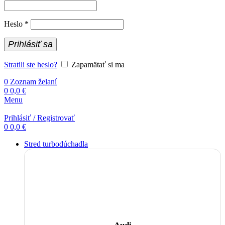
Povinné
Heslo
*
Prihlásiť sa
Stratili ste heslo?
Zapamätať si ma
0
Zoznam želaní
0
0,0
€
Menu
Prihlásiť / Registrovať
0
0,0
€
Stred turbodúchadla