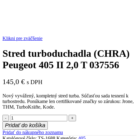
Klikni pre zväčšenie
Stred turboduchadla (CHRA)
Peugeot 405 II 2,0 T 037556
145,0
€
s DPH
Nový vyvážený, kompletný stred turba. Súčasťou sada tesnení k
turbostredu. Ponúkame len certifikované značky so zárukou: Jrone,
THM, TurboKräfte, Kode.
množstvo
Stred
Pridať do košíka
turboduchadla
Pridať do nákupného zoznamu
(CHRA)
Katalógové číslo:
TS-1688
Kategória:
405