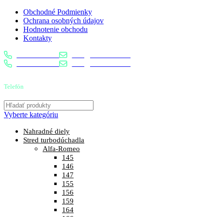
Obchodné Podmienky
Ochrana osobných údajov
Hodnotenie obchodu
Kontakty
0904 400 399
info@turbostred.sk
0904 400 399
info@turbostred.sk
Telefón
0904 400 399
Vyberte kategóriu
Nahradné diely
Stred turbodúchadla
Alfa-Romeo
145
146
147
155
156
159
164