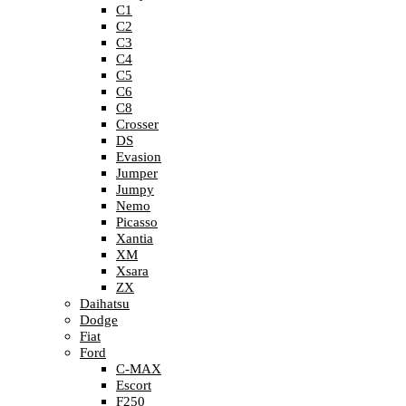
C1
C2
C3
C4
C5
C6
C8
Crosser
DS
Evasion
Jumper
Jumpy
Nemo
Picasso
Xantia
XM
Xsara
ZX
Daihatsu
Dodge
Fiat
Ford
C-MAX
Escort
F250