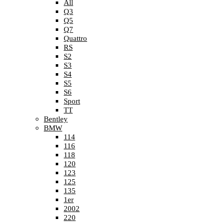
All
Q3
Q5
Q7
Quattro
RS
S2
S3
S4
S5
S6
Sport
TT
Bentley
BMW
114
116
118
120
123
125
135
1er
2002
220