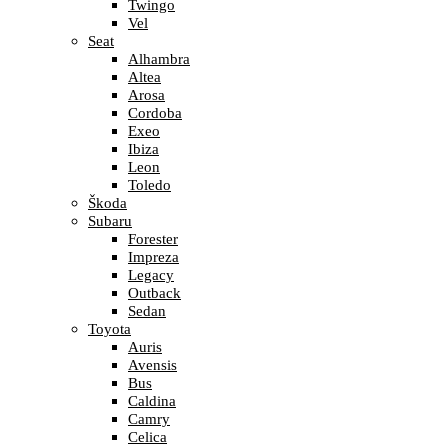
Twingo
Vel
Seat
Alhambra
Altea
Arosa
Cordoba
Exeo
Ibiza
Leon
Toledo
Škoda
Subaru
Forester
Impreza
Legacy
Outback
Sedan
Toyota
Auris
Avensis
Bus
Caldina
Camry
Celica