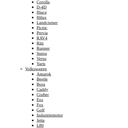
Corolla
D-4D
Hiace
Hilux
Landcruiser
Picnic
Previa
RAV4
Ritz
Runner
Supra
Verso
Yaris
Volkswagen
Amarok
Beetle
Bora
Caddy
Crafter
Eos
Fox
Golf
Industriemotor
Jetta
L80