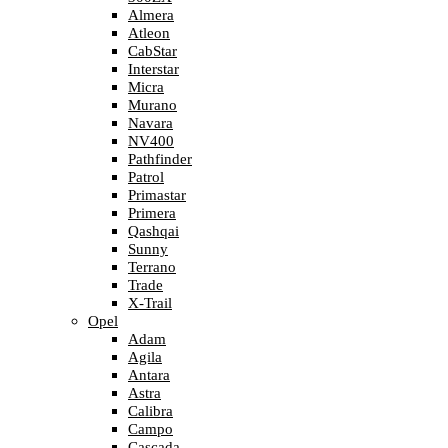
Almera
Atleon
CabStar
Interstar
Micra
Murano
Navara
NV400
Pathfinder
Patrol
Primastar
Primera
Qashqai
Sunny
Terrano
Trade
X-Trail
Opel
Adam
Agila
Antara
Astra
Calibra
Campo
Cascada