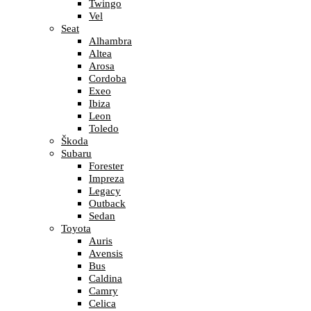
Twingo
Vel
Seat
Alhambra
Altea
Arosa
Cordoba
Exeo
Ibiza
Leon
Toledo
Škoda
Subaru
Forester
Impreza
Legacy
Outback
Sedan
Toyota
Auris
Avensis
Bus
Caldina
Camry
Celica