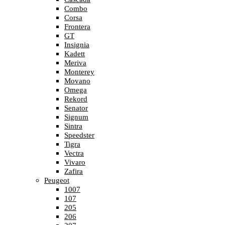
Combo
Corsa
Frontera
GT
Insignia
Kadett
Meriva
Monterey
Movano
Omega
Rekord
Senator
Signum
Sintra
Speedster
Tigra
Vectra
Vivaro
Zafira
Peugeot
1007
107
205
206