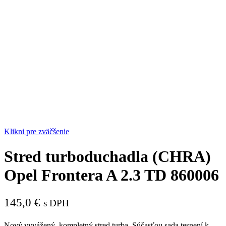
Klikni pre zväčšenie
Stred turboduchadla (CHRA)
Opel Frontera A 2.3 TD 860006
145,0
€
s DPH
Nový vyvážený, kompletný stred turba. Súčasťou sada tesnení k