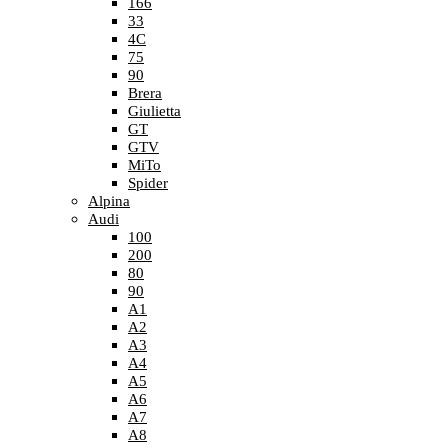
166
33
4C
75
90
Brera
Giulietta
GT
GTV
MiTo
Spider
Alpina
Audi
100
200
80
90
A1
A2
A3
A4
A5
A6
A7
A8