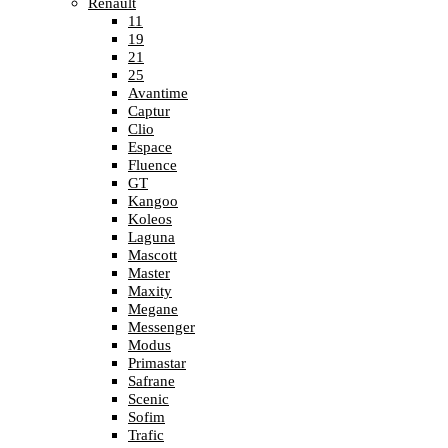
Renault
11
19
21
25
Avantime
Captur
Clio
Espace
Fluence
GT
Kangoo
Koleos
Laguna
Mascott
Master
Maxity
Megane
Messenger
Modus
Primastar
Safrane
Scenic
Sofim
Trafic