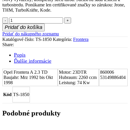
turbostredu. Ponúkame len certifikované značky so zárukou: Jrone,
THM, TurboKräfte, Kode.
množstvo
Stred
Pridať do košíka
turboduchadla
Pridať do nákupného zoznamu
(CHRA)
Katalógové číslo:
TS-1850
Kategória:
Frontera
Opel
Share:
Frontera
A
Popis
2.3
Ďalšie informácie
TD
860006
Opel Frontera A 2.3 TD
Motor: 23DTR
860006
Baujahr: Mrz 1992 bis Okt
Hubraum: 2260 ccm
53149886404
1998
Leistung: 74 Kw
Kód
TS-1850
Podobné produkty