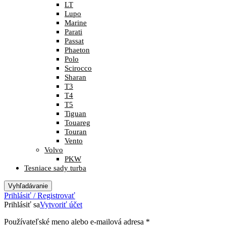
LT
Lupo
Marine
Parati
Passat
Phaeton
Polo
Scirocco
Sharan
T3
T4
T5
Tiguan
Touareg
Touran
Vento
Volvo
PKW
Tesniace sady turba
Vyhľadávanie
Prihlásiť / Registrovať
Prihlásiť sa
Vytvoriť účet
Povinné
Používateľské meno alebo e-mailová adresa
*