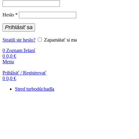
Povinné
Heslo
*
Prihlásiť sa
Stratili ste heslo?
Zapamätať si ma
0
Zoznam želaní
0
0,0
€
Menu
Prihlásiť / Registrovať
0
0,0
€
Stred turbodúchadla