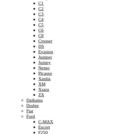
C1
C2
C3
C4
C5
C6
C8
Crosser
DS
Evasion
Jumper
Jumpy
Nemo
Picasso
Xantia
XM
Xsara
ZX
Daihatsu
Dodge
Fiat
Ford
C-MAX
Escort
F250