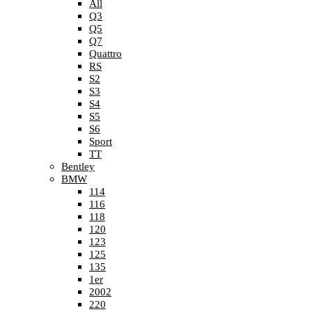
All
Q3
Q5
Q7
Quattro
RS
S2
S3
S4
S5
S6
Sport
TT
Bentley
BMW
114
116
118
120
123
125
135
1er
2002
220