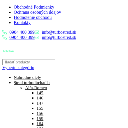
Obchodné Podmienky
Ochrana osobných údajov
Hodnotenie obchodu
Kontakty
0904 400 399
info@turbostred.sk
0904 400 399
info@turbostred.sk
Telefón
0904 400 399
Vyberte kategóriu
Nahradné diely
Stred turbodúchadla
Alfa-Romeo
145
146
147
155
156
159
164