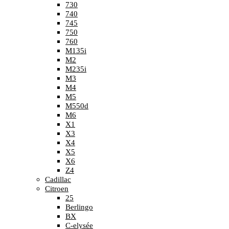
730
740
745
750
760
M135i
M2
M235i
M3
M4
M5
M550d
M6
X1
X3
X4
X5
X6
Z4
Cadillac
Citroen
25
Berlingo
BX
C-elysée