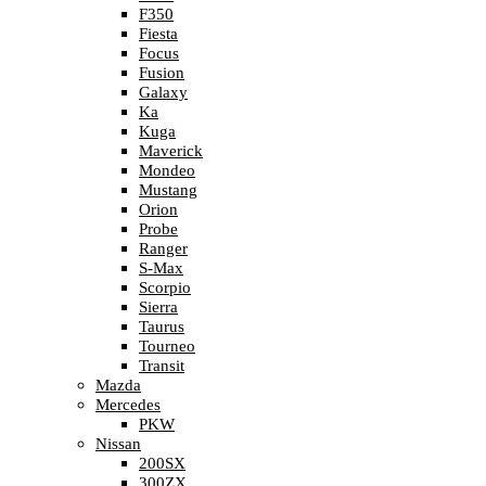
F350
Fiesta
Focus
Fusion
Galaxy
Ka
Kuga
Maverick
Mondeo
Mustang
Orion
Probe
Ranger
S-Max
Scorpio
Sierra
Taurus
Tourneo
Transit
Mazda
Mercedes
PKW
Nissan
200SX
300ZX