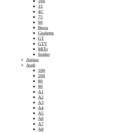
166
33
4C
75
90
Brera
Giulietta
GT
GTV
MiTo
Spider
Alpina
Audi
100
200
80
90
A1
A2
A3
A4
A5
A6
A7
A8