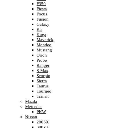
F350
Fiesta
Focus
Fusion
Galaxy
Ka
Kuga
Maverick
Mondeo
Mustang
Orion
Probe
Ranger
S-Max
Scorpio
Sierra
Taurus
Tourneo
Transit
Mazda
Mercedes
PKW
Nissan
200SX
300ZX