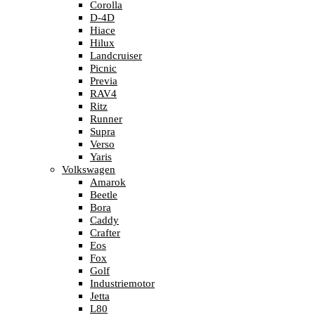
Corolla
D-4D
Hiace
Hilux
Landcruiser
Picnic
Previa
RAV4
Ritz
Runner
Supra
Verso
Yaris
Volkswagen
Amarok
Beetle
Bora
Caddy
Crafter
Eos
Fox
Golf
Industriemotor
Jetta
L80