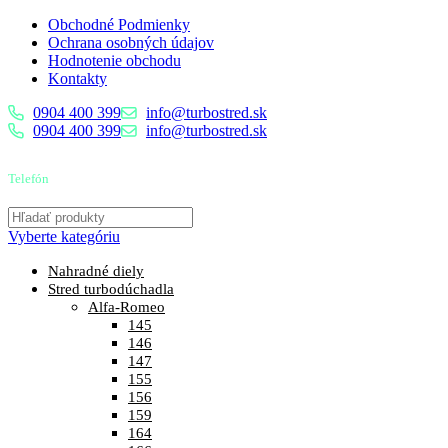
Obchodné Podmienky
Ochrana osobných údajov
Hodnotenie obchodu
Kontakty
0904 400 399
info@turbostred.sk
0904 400 399
info@turbostred.sk
Telefón
0904 400 399
Vyberte kategóriu
Nahradné diely
Stred turbodúchadla
Alfa-Romeo
145
146
147
155
156
159
164