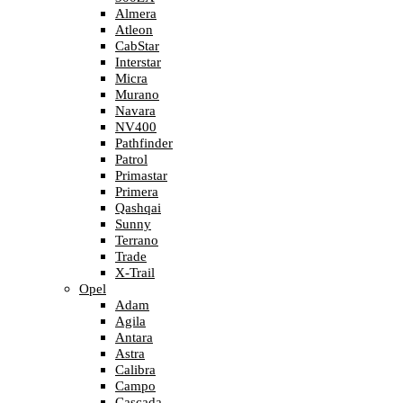
Almera
Atleon
CabStar
Interstar
Micra
Murano
Navara
NV400
Pathfinder
Patrol
Primastar
Primera
Qashqai
Sunny
Terrano
Trade
X-Trail
Opel
Adam
Agila
Antara
Astra
Calibra
Campo
Cascada