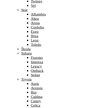
Twingo
Vel
Seat
Alhambra
Altea
Arosa
Cordoba
Exeo
Ibiza
Leon
Toledo
Škoda
Subaru
Forester
Impreza
Legacy
Outback
Sedan
Toyota
Auris
Avensis
Bus
Caldina
Camry
Celica