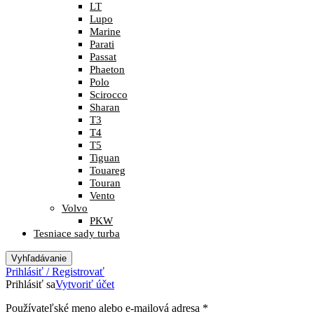
LT
Lupo
Marine
Parati
Passat
Phaeton
Polo
Scirocco
Sharan
T3
T4
T5
Tiguan
Touareg
Touran
Vento
Volvo
PKW
Tesniace sady turba
Vyhľadávanie
Prihlásiť / Registrovať
Prihlásiť sa
Vytvoriť účet
Povinné
Používateľské meno alebo e-mailová adresa
*