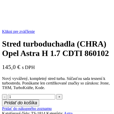
Klikni pre zväčšenie
Stred turboduchadla (CHRA)
Opel Astra H 1.7 CDTI 860102
145,0
€
s DPH
Nový vyvážený, kompletný stred turba. Súčasťou sada tesnení k
turbostredu. Ponúkame len certifikované značky so zárukou: Jrone,
THM, TurboKräfte, Kode.
množstvo
Stred
Pridať do košíka
turboduchadla
Pridať do nákupného zoznamu
(CHRA)
Katalógové číslo:
TS-1814
Kategória:
Astra