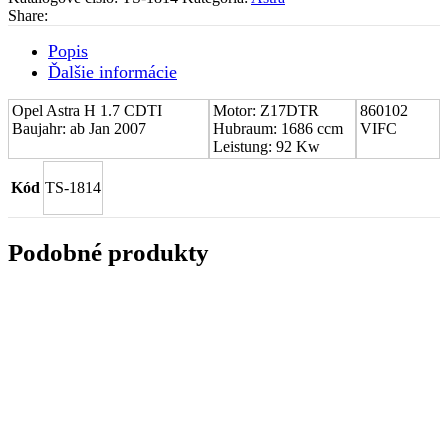
Opel
Share:
Astra
H
Popis
1.7
Ďalšie informácie
CDTI
860102
Opel Astra H 1.7 CDTI
Motor: Z17DTR
860102
Baujahr: ab Jan 2007
Hubraum: 1686 ccm
VIFC
Leistung: 92 Kw
Kód
TS-1814
Podobné produkty