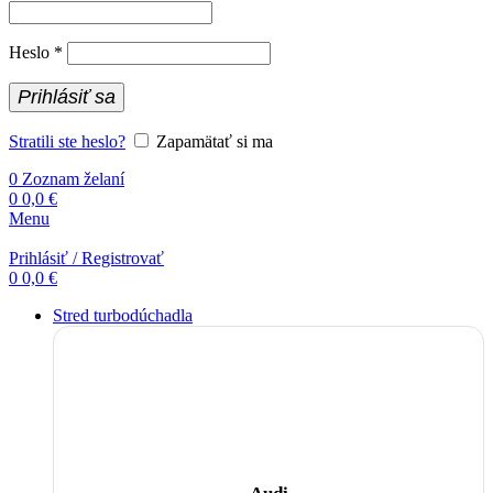
Povinné
Heslo
*
Prihlásiť sa
Stratili ste heslo?
Zapamätať si ma
0
Zoznam želaní
0
0,0
€
Menu
Prihlásiť / Registrovať
0
0,0
€
Stred turbodúchadla