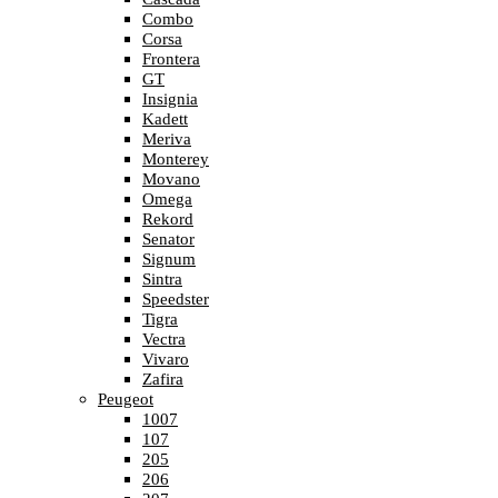
Combo
Corsa
Frontera
GT
Insignia
Kadett
Meriva
Monterey
Movano
Omega
Rekord
Senator
Signum
Sintra
Speedster
Tigra
Vectra
Vivaro
Zafira
Peugeot
1007
107
205
206