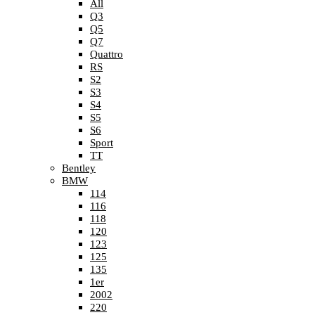
All
Q3
Q5
Q7
Quattro
RS
S2
S3
S4
S5
S6
Sport
TT
Bentley
BMW
114
116
118
120
123
125
135
1er
2002
220