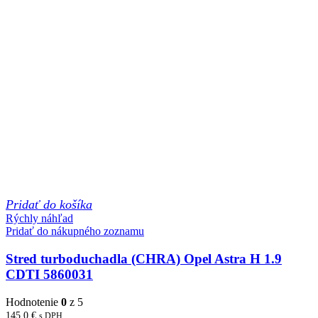
Pridať do košíka
Rýchly náhľad
Pridať do nákupného zoznamu
Stred turboduchadla (CHRA) Opel Astra H 1.9
CDTI 5860031
Hodnotenie
0
z 5
145,0
€
s DPH