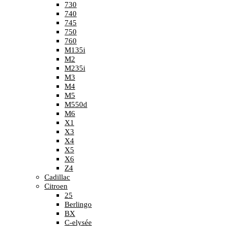
730
740
745
750
760
M135i
M2
M235i
M3
M4
M5
M550d
M6
X1
X3
X4
X5
X6
Z4
Cadillac
Citroen
25
Berlingo
BX
C-elysée