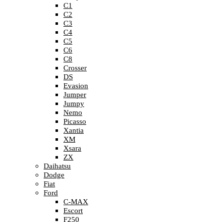
C1
C2
C3
C4
C5
C6
C8
Crosser
DS
Evasion
Jumper
Jumpy
Nemo
Picasso
Xantia
XM
Xsara
ZX
Daihatsu
Dodge
Fiat
Ford
C-MAX
Escort
F250