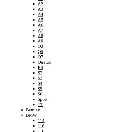
A2
A3
A4
A5
A6
A7
A8
All
Q3
Q5
Q7
Quattro
RS
S2
S3
S4
S5
S6
Sport
TT
Bentley
BMW
114
116
118