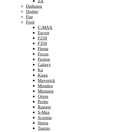
ZX
Daihatsu
Dodge
Fiat
Ford
C-MAX
Escort
F250
F350
Fiesta
Focus
Fusion
Galaxy
Ka
Kuga
Maverick
Mondeo
Mustang
Orion
Probe
Ranger
S-Max
Scorpio
Sierra
Taurus