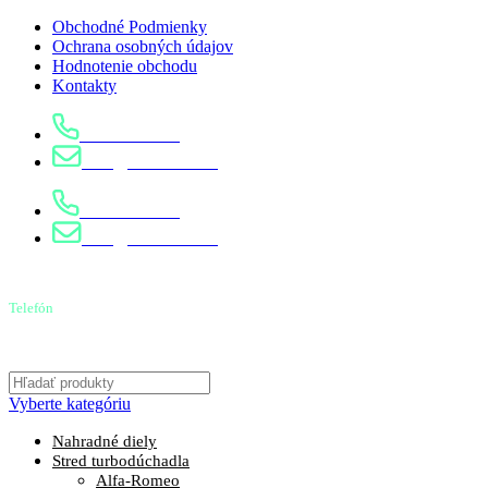
Obchodné Podmienky
Ochrana osobných údajov
Hodnotenie obchodu
Kontakty
0904 400 399
info@turbostred.sk
0904 400 399
info@turbostred.sk
Telefón
0904 400 399
Vyberte kategóriu
Nahradné diely
Stred turbodúchadla
Alfa-Romeo