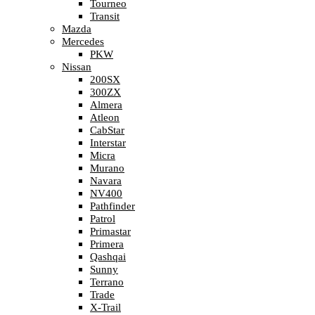
Tourneo
Transit
Mazda
Mercedes
PKW
Nissan
200SX
300ZX
Almera
Atleon
CabStar
Interstar
Micra
Murano
Navara
NV400
Pathfinder
Patrol
Primastar
Primera
Qashqai
Sunny
Terrano
Trade
X-Trail