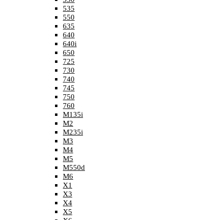
535
550
635
640
640i
650
725
730
740
745
750
760
M135i
M2
M235i
M3
M4
M5
M550d
M6
X1
X3
X4
X5