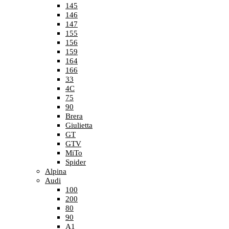
145
146
147
155
156
159
164
166
33
4C
75
90
Brera
Giulietta
GT
GTV
MiTo
Spider
Alpina
Audi
100
200
80
90
A1