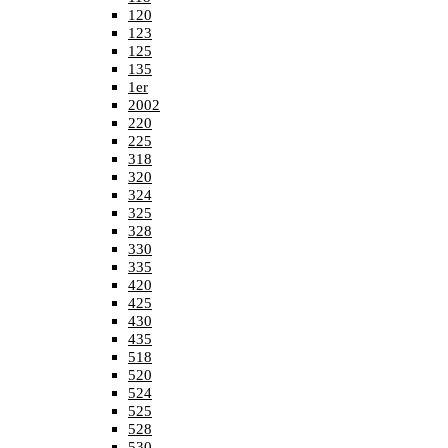
120
123
125
135
1er
2002
220
225
318
320
324
325
328
330
335
420
425
430
435
518
520
524
525
528
530