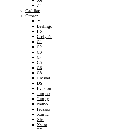
X6
Z4
Cadillac
Citroen
25
Berlingo
BX
C-elysée
C1
C2
C3
C4
C5
C6
C8
Crosser
DS
Evasion
Jumper
Jumpy
Nemo
Picasso
Xantia
XM
Xsara