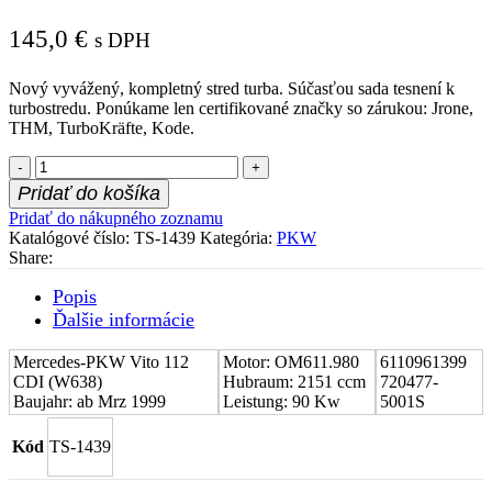
145,0
€
s DPH
Nový vyvážený, kompletný stred turba. Súčasťou sada tesnení k
turbostredu. Ponúkame len certifikované značky so zárukou: Jrone,
THM, TurboKräfte, Kode.
množstvo
Stred
Pridať do košíka
turboduchadla
Pridať do nákupného zoznamu
(CHRA)
Katalógové číslo:
TS-1439
Kategória:
PKW
Mercedes-
Share:
PKW
Vito
Popis
112
Ďalšie informácie
CDI
(W638)
Mercedes-PKW Vito 112
6110961399
Motor: OM611.980
6110961399
CDI (W638)
Hubraum: 2151 ccm
720477-
Baujahr: ab Mrz 1999
Leistung: 90 Kw
5001S
Kód
TS-1439