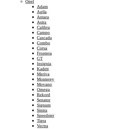
Opel
Adam
Agila
Antara
Astra
Calibra
Campo
Cascada
Combo
Corsa
Frontera
GT
Insignia
Kadett
Meriva
Monterey
Movano
Omega
Rekord
Senator
Signum
Sintra
Speedster
Tigra
Vectra