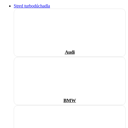
Stred turbodúchadla
Audi
BMW