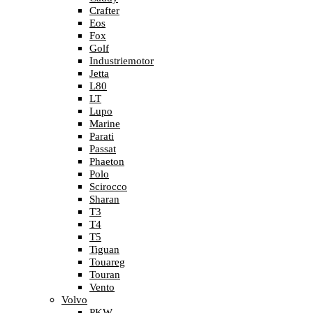
Crafter
Eos
Fox
Golf
Industriemotor
Jetta
L80
LT
Lupo
Marine
Parati
Passat
Phaeton
Polo
Scirocco
Sharan
T3
T4
T5
Tiguan
Touareg
Touran
Vento
Volvo
PKW