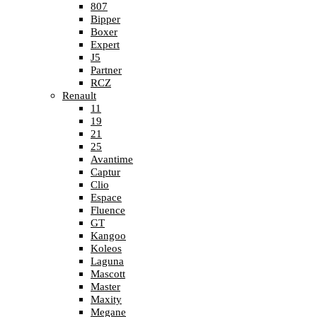
807
Bipper
Boxer
Expert
J5
Partner
RCZ
Renault
11
19
21
25
Avantime
Captur
Clio
Espace
Fluence
GT
Kangoo
Koleos
Laguna
Mascott
Master
Maxity
Megane