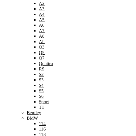
A2
A3
A4
A5
A6
A7
A8
All
Q3
Q5
Q7
Quattro
RS
S2
S3
S4
S5
S6
Sport
TT
Bentley
BMW
114
116
118