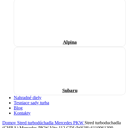
Alpina
Subaru
Nahradné diely
Tesniace sady turba
Blog
Kontakty
Domov
Stred turbodúchadla
Mercedes
PKW
Stred turboduchadla
(CHRA) Mercedes-PKW Vito 112 CDI (W638) 6110961399