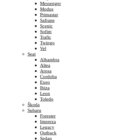
Messenger
Modus
Primastar
Safrane
Scenic
Sofim
Trafic
Twingo
Vel
Seat
Alhambra
Altea
Arosa
Cordoba
Exeo
Ibiza
Leon
Toledo
Škoda
Subaru
Forester
Impreza
Legacy
Outback
Sedan