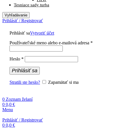
Tesniace sady turba
Vyhľadávanie
Prihlásiť / Registrovať
Prihlásiť sa
Vytvoriť účet
Povinné
Používateľské meno alebo e-mailová adresa
*
Povinné
Heslo
*
Prihlásiť sa
Stratili ste heslo?
Zapamätať si ma
0
Zoznam želaní
0
0,0
€
Menu
Prihlásiť / Registrovať
0
0,0
€