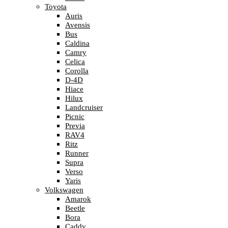
Toyota
Auris
Avensis
Bus
Caldina
Camry
Celica
Corolla
D-4D
Hiace
Hilux
Landcruiser
Picnic
Previa
RAV4
Ritz
Runner
Supra
Verso
Yaris
Volkswagen
Amarok
Beetle
Bora
Caddy