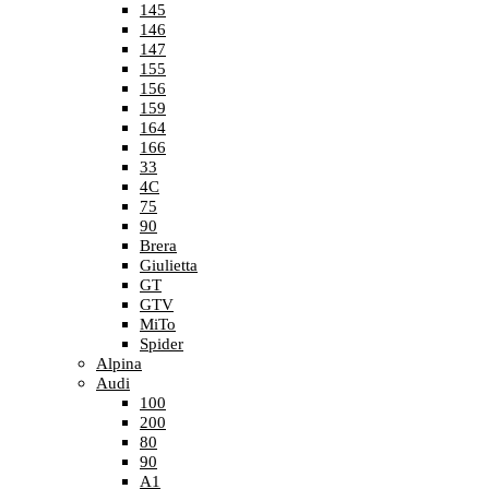
145
146
147
155
156
159
164
166
33
4C
75
90
Brera
Giulietta
GT
GTV
MiTo
Spider
Alpina
Audi
100
200
80
90
A1