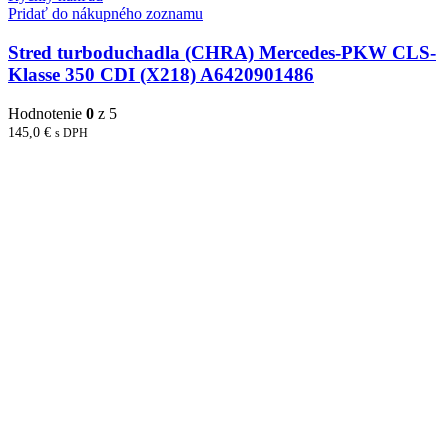
Pridať do nákupného zoznamu
Stred turboduchadla (CHRA) Mercedes-PKW CLS-
Klasse 350 CDI (X218) A6420901486
Hodnotenie
0
z 5
145,0
€
s DPH