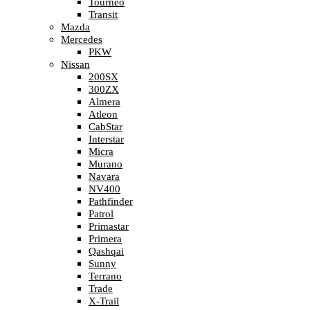
Tourneo
Transit
Mazda
Mercedes
PKW
Nissan
200SX
300ZX
Almera
Atleon
CabStar
Interstar
Micra
Murano
Navara
NV400
Pathfinder
Patrol
Primastar
Primera
Qashqai
Sunny
Terrano
Trade
X-Trail