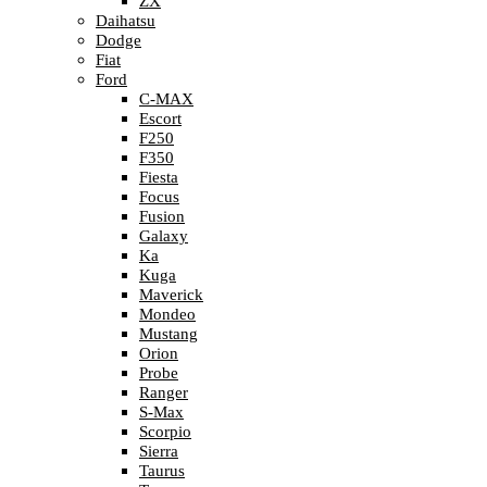
ZX
Daihatsu
Dodge
Fiat
Ford
C-MAX
Escort
F250
F350
Fiesta
Focus
Fusion
Galaxy
Ka
Kuga
Maverick
Mondeo
Mustang
Orion
Probe
Ranger
S-Max
Scorpio
Sierra
Taurus