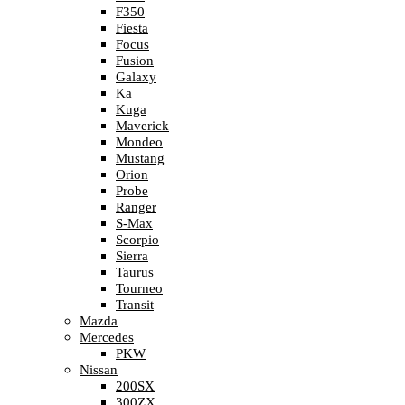
F350
Fiesta
Focus
Fusion
Galaxy
Ka
Kuga
Maverick
Mondeo
Mustang
Orion
Probe
Ranger
S-Max
Scorpio
Sierra
Taurus
Tourneo
Transit
Mazda
Mercedes
PKW
Nissan
200SX
300ZX