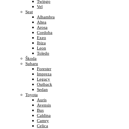
Twingo
Vel
Seat
Alhambra
Altea
Arosa
Cordoba
Exeo
Ibiza
Leon
Toledo
Škoda
Subaru
Forester
Impreza
Legacy
Outback
Sedan
Toyota
Auris
Avensis
Bus
Caldina
Camry
Celica