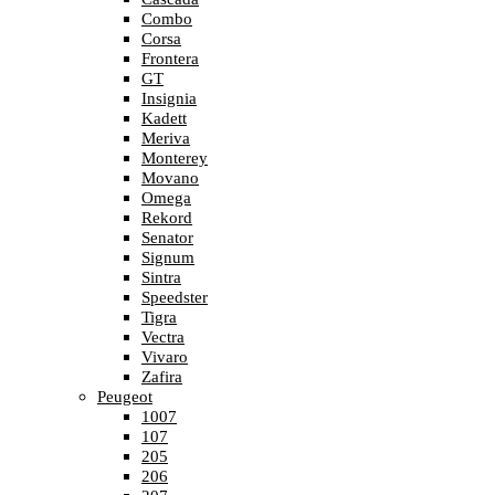
Combo
Corsa
Frontera
GT
Insignia
Kadett
Meriva
Monterey
Movano
Omega
Rekord
Senator
Signum
Sintra
Speedster
Tigra
Vectra
Vivaro
Zafira
Peugeot
1007
107
205
206