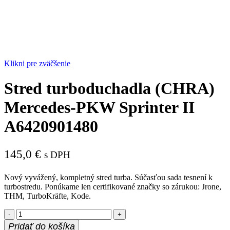
Klikni pre zväčšenie
Stred turboduchadla (CHRA)
Mercedes-PKW Sprinter II
A6420901480
145,0
€
s DPH
Nový vyvážený, kompletný stred turba. Súčasťou sada tesnení k
turbostredu. Ponúkame len certifikované značky so zárukou: Jrone,
THM, TurboKräfte, Kode.
množstvo
Stred
Pridať do košíka