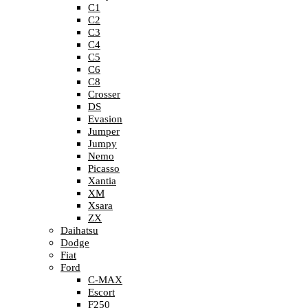
C1
C2
C3
C4
C5
C6
C8
Crosser
DS
Evasion
Jumper
Jumpy
Nemo
Picasso
Xantia
XM
Xsara
ZX
Daihatsu
Dodge
Fiat
Ford
C-MAX
Escort
F250