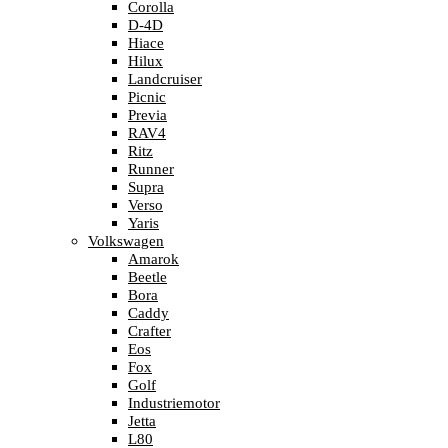
Corolla
D-4D
Hiace
Hilux
Landcruiser
Picnic
Previa
RAV4
Ritz
Runner
Supra
Verso
Yaris
Volkswagen
Amarok
Beetle
Bora
Caddy
Crafter
Eos
Fox
Golf
Industriemotor
Jetta
L80