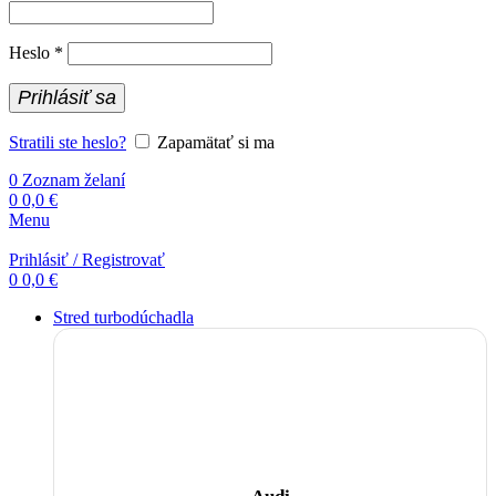
Povinné
Heslo
*
Prihlásiť sa
Stratili ste heslo?
Zapamätať si ma
0
Zoznam želaní
0
0,0
€
Menu
Prihlásiť / Registrovať
0
0,0
€
Stred turbodúchadla