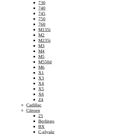
730
740
745
750
760
M135i
M2
M235i
M3
M4
M5
M550d
M6
X1
X3
X4
X5
X6
Z4
Cadillac
Citroen
25
Berlingo
BX
C-elysée