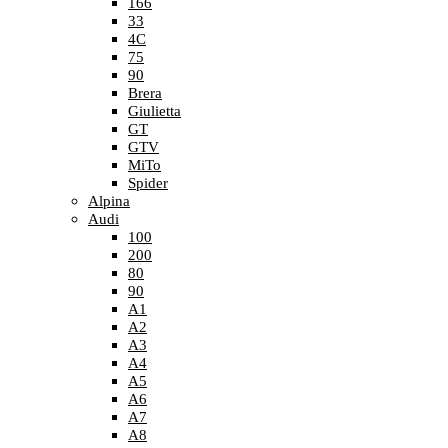
166
33
4C
75
90
Brera
Giulietta
GT
GTV
MiTo
Spider
Alpina
Audi
100
200
80
90
A1
A2
A3
A4
A5
A6
A7
A8