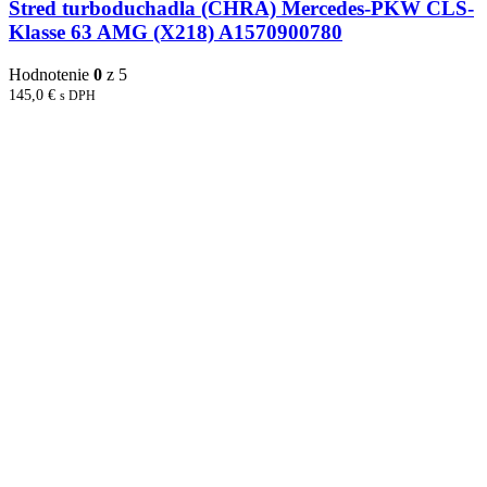
Stred turboduchadla (CHRA) Mercedes-PKW CLS-
Klasse 63 AMG (X218) A1570900780
Hodnotenie
0
z 5
145,0
€
s DPH