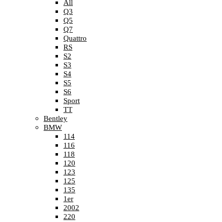
All
Q3
Q5
Q7
Quattro
RS
S2
S3
S4
S5
S6
Sport
TT
Bentley
BMW
114
116
118
120
123
125
135
1er
2002
220