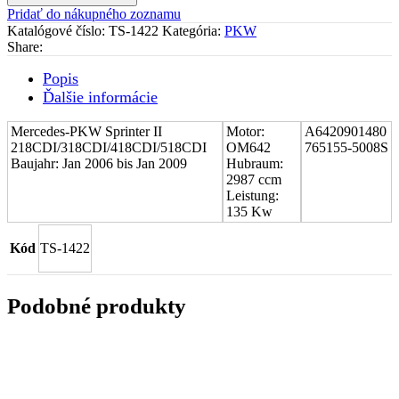
turboduchadla
Pridať do nákupného zoznamu
(CHRA)
Katalógové číslo:
TS-1422
Kategória:
PKW
Mercedes-
Share:
PKW
Sprinter
Popis
II
Ďalšie informácie
A6420901480
Mercedes-PKW Sprinter II
Motor:
A6420901480
218CDI/318CDI/418CDI/518CDI
OM642
765155-5008S
Baujahr: Jan 2006 bis Jan 2009
Hubraum:
2987 ccm
Leistung:
135 Kw
Kód
TS-1422
Podobné produkty