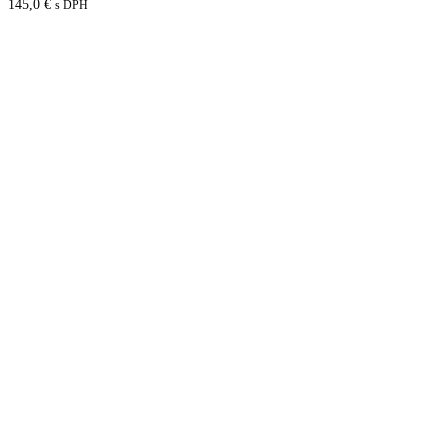
145,0
€
s DPH