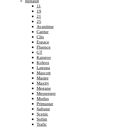
Renault
11
19
21
25
Avantime
Captur
Clio
Espace
Fluence
GT
Kangoo
Koleos
Laguna
Mascott
Master
Maxity
Megane
Messenger
Modus
Primastar
Safrane
Scenic
Sofim
Trafic