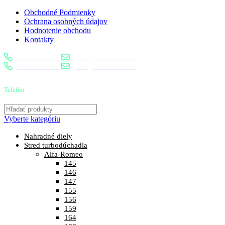
Obchodné Podmienky
Ochrana osobných údajov
Hodnotenie obchodu
Kontakty
0904 400 399
info@turbostred.sk
0904 400 399
info@turbostred.sk
Telefón
0904 400 399
Vyberte kategóriu
Nahradné diely
Stred turbodúchadla
Alfa-Romeo
145
146
147
155
156
159
164