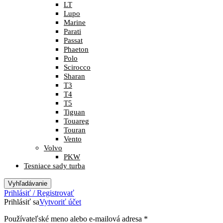
LT
Lupo
Marine
Parati
Passat
Phaeton
Polo
Scirocco
Sharan
T3
T4
T5
Tiguan
Touareg
Touran
Vento
Volvo
PKW
Tesniace sady turba
Vyhľadávanie
Prihlásiť / Registrovať
Prihlásiť sa
Vytvoriť účet
Povinné
Používateľské meno alebo e-mailová adresa
*