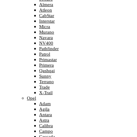
Almera
Atleon
CabStar
Interstar
Micra
Murano
Navara
NV400
Pathfinder
Patrol
Primastar
Primera
Qashqai
Sunny
Terrano
Trade
X-Trail
Opel
Adam
Agila
Antara
Astra
Calibra
Campo
Cascada