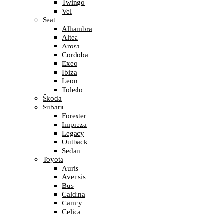
Twingo
Vel
Seat
Alhambra
Altea
Arosa
Cordoba
Exeo
Ibiza
Leon
Toledo
Škoda
Subaru
Forester
Impreza
Legacy
Outback
Sedan
Toyota
Auris
Avensis
Bus
Caldina
Camry
Celica