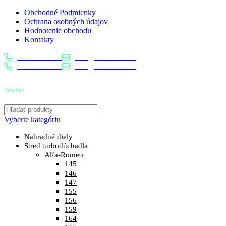
Obchodné Podmienky
Ochrana osobných údajov
Hodnotenie obchodu
Kontakty
0904 400 399
info@turbostred.sk
0904 400 399
info@turbostred.sk
Telefón
0904 400 399
Vyberte kategóriu
Nahradné diely
Stred turbodúchadla
Alfa-Romeo
145
146
147
155
156
159
164