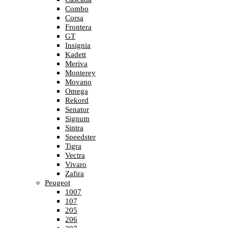
Combo
Corsa
Frontera
GT
Insignia
Kadett
Meriva
Monterey
Movano
Omega
Rekord
Senator
Signum
Sintra
Speedster
Tigra
Vectra
Vivaro
Zafira
Peugeot
1007
107
205
206