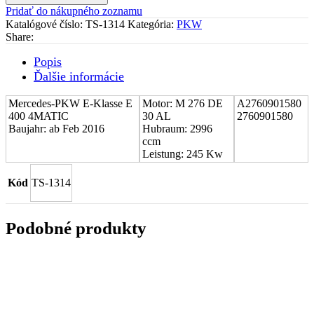
turboduchadla
Pridať do nákupného zoznamu
(CHRA)
Katalógové číslo:
TS-1314
Kategória:
PKW
Mercedes-
Share:
PKW
E-
Popis
Klasse
Ďalšie informácie
E
400
4MATIC
Mercedes-PKW E-Klasse E
Motor: M 276 DE
A2760901580
A2760901580
400 4MATIC
30 AL
2760901580
Baujahr: ab Feb 2016
Hubraum: 2996
ccm
Leistung: 245 Kw
Kód
TS-1314
Podobné produkty