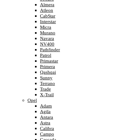
Almera
Atleon
CabStar
Interstar
Micra
Murano
Navara
NV400
Pathfinder
Patrol
Primastar
Primera
Qashqai
Sunny
Terrano
Trade
X-Trail
Opel
Adam
Agila
Antara
Astra
Calibra
Campo
Cascada