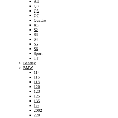
All
Q3
Q5
Q7
Quattro
RS
S2
S3
S4
S5
S6
Sport
TT
Bentley
BMW
114
116
118
120
123
125
135
1er
2002
220