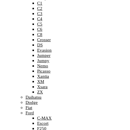
C1
C2
C3
C4
C5
C6
C8
Crosser
DS
Evasion
Jumper
Jumpy
Nemo
Picasso
Xantia
XM
Xsara
ZX
Daihatsu
Dodge
Fiat
Ford
C-MAX
Escort
F250