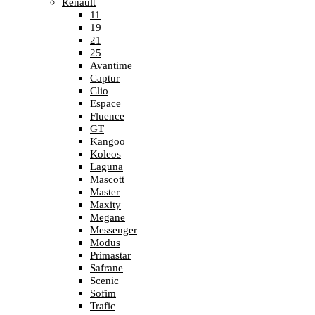
Renault
11
19
21
25
Avantime
Captur
Clio
Espace
Fluence
GT
Kangoo
Koleos
Laguna
Mascott
Master
Maxity
Megane
Messenger
Modus
Primastar
Safrane
Scenic
Sofim
Trafic