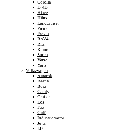
Corolla
D-4D
Hiace
Hilux
Landcruiser
Picnic
Previa
RAV4
Ritz
Runner
Supra
Verso
Yaris
Volkswagen
Amarok
Beetle
Bora
Caddy
Crafter
Eos
Fox
Golf
Industriemotor
Jetta
L80