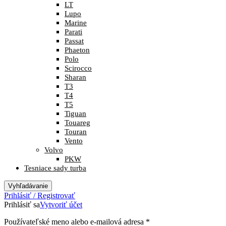
LT
Lupo
Marine
Parati
Passat
Phaeton
Polo
Scirocco
Sharan
T3
T4
T5
Tiguan
Touareg
Touran
Vento
Volvo
PKW
Tesniace sady turba
Vyhľadávanie
Prihlásiť / Registrovať
Prihlásiť sa
Vytvoriť účet
Povinné
Používateľské meno alebo e-mailová adresa
*