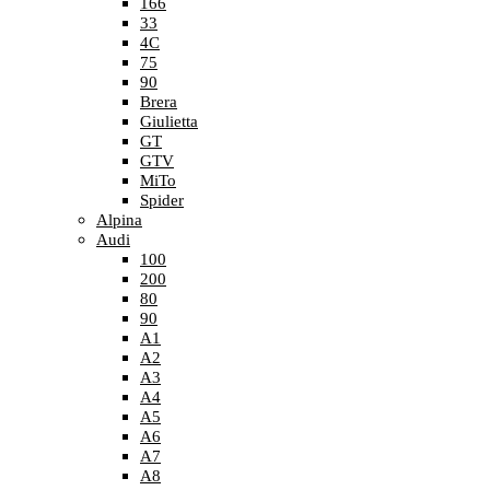
166
33
4C
75
90
Brera
Giulietta
GT
GTV
MiTo
Spider
Alpina
Audi
100
200
80
90
A1
A2
A3
A4
A5
A6
A7
A8