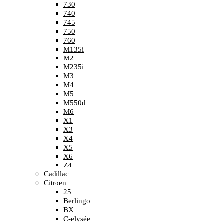
730
740
745
750
760
M135i
M2
M235i
M3
M4
M5
M550d
M6
X1
X3
X4
X5
X6
Z4
Cadillac
Citroen
25
Berlingo
BX
C-elysée