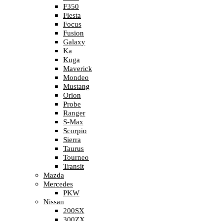
F350
Fiesta
Focus
Fusion
Galaxy
Ka
Kuga
Maverick
Mondeo
Mustang
Orion
Probe
Ranger
S-Max
Scorpio
Sierra
Taurus
Tourneo
Transit
Mazda
Mercedes
PKW
Nissan
200SX
300ZX