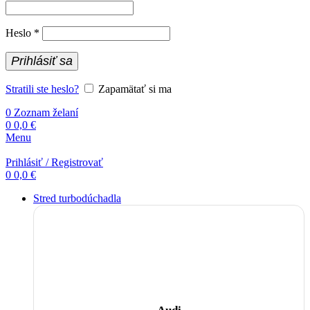
Povinné
Heslo
*
Prihlásiť sa
Stratili ste heslo?
Zapamätať si ma
0
Zoznam želaní
0
0,0
€
Menu
Prihlásiť / Registrovať
0
0,0
€
Stred turbodúchadla