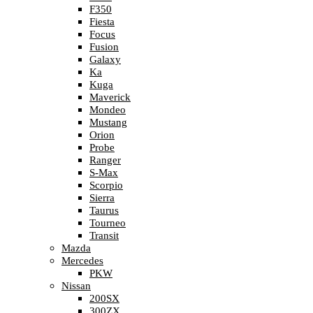
F350
Fiesta
Focus
Fusion
Galaxy
Ka
Kuga
Maverick
Mondeo
Mustang
Orion
Probe
Ranger
S-Max
Scorpio
Sierra
Taurus
Tourneo
Transit
Mazda
Mercedes
PKW
Nissan
200SX
300ZX