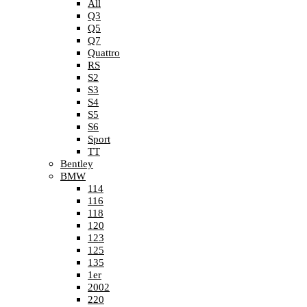
All
Q3
Q5
Q7
Quattro
RS
S2
S3
S4
S5
S6
Sport
TT
Bentley
BMW
114
116
118
120
123
125
135
1er
2002
220