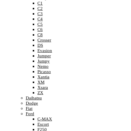
C1
C2
C3
C4
C5
C6
C8
Crosser
DS
Evasion
Jumper
Jumpy
Nemo
Picasso
Xantia
XM
Xsara
ZX
Daihatsu
Dodge
Fiat
Ford
C-MAX
Escort
F250