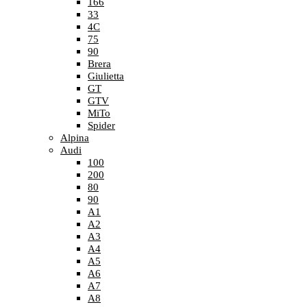
166
33
4C
75
90
Brera
Giulietta
GT
GTV
MiTo
Spider
Alpina
Audi
100
200
80
90
A1
A2
A3
A4
A5
A6
A7
A8