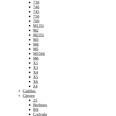
730
740
745
750
760
M135i
M2
M235i
M3
M4
M5
M550d
M6
X1
X3
X4
X5
X6
Z4
Cadillac
Citroen
25
Berlingo
BX
C-elysée