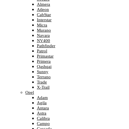
Almera
Atleon
CabStar
Interstar
Micra
Murano
Navara
NV400
Pathfinder
Patrol
Primastar
Primera
Qashqai
Sunny
Terrano
Trade
X-Trail
Opel
Adam
Agila
Antara
Astra
Calibra
Campo
Cascada