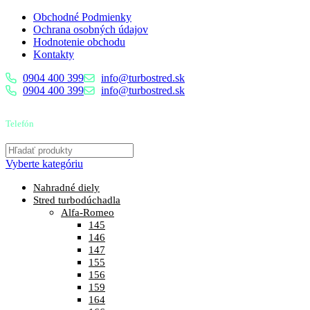
Obchodné Podmienky
Ochrana osobných údajov
Hodnotenie obchodu
Kontakty
0904 400 399
info@turbostred.sk
0904 400 399
info@turbostred.sk
Telefón
0904 400 399
Vyberte kategóriu
Nahradné diely
Stred turbodúchadla
Alfa-Romeo
145
146
147
155
156
159
164