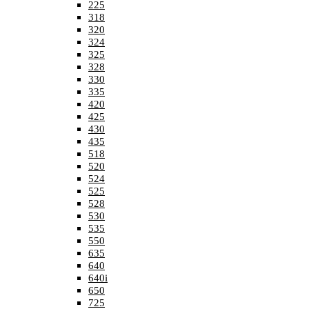
225
318
320
324
325
328
330
335
420
425
430
435
518
520
524
525
528
530
535
550
635
640
640i
650
725