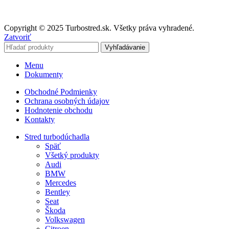
info@turbostred.sk
Copyright © 2025 Turbostred.sk. Všetky práva vyhradené.
Zatvoriť
Vyhľadávanie
Menu
Dokumenty
Obchodné Podmienky
Ochrana osobných údajov
Hodnotenie obchodu
Kontakty
Stred turbodúchadla
Späť
Všetký produkty
Audi
BMW
Mercedes
Bentley
Seat
Škoda
Volkswagen
Citroen