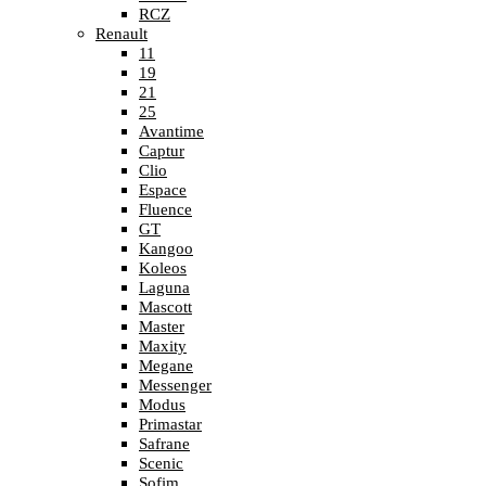
RCZ
Renault
11
19
21
25
Avantime
Captur
Clio
Espace
Fluence
GT
Kangoo
Koleos
Laguna
Mascott
Master
Maxity
Megane
Messenger
Modus
Primastar
Safrane
Scenic
Sofim