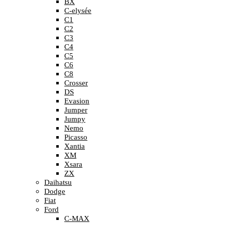
BX
C-elysée
C1
C2
C3
C4
C5
C6
C8
Crosser
DS
Evasion
Jumper
Jumpy
Nemo
Picasso
Xantia
XM
Xsara
ZX
Daihatsu
Dodge
Fiat
Ford
C-MAX