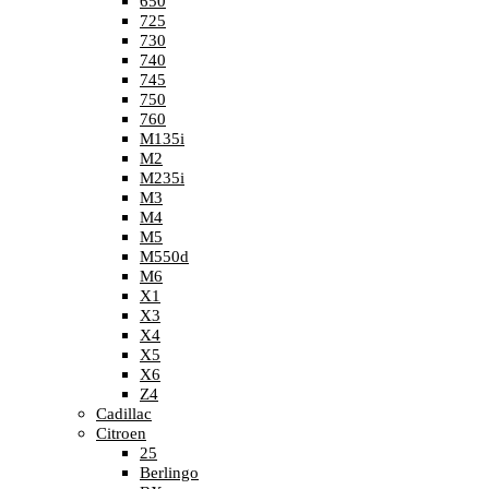
650
725
730
740
745
750
760
M135i
M2
M235i
M3
M4
M5
M550d
M6
X1
X3
X4
X5
X6
Z4
Cadillac
Citroen
25
Berlingo