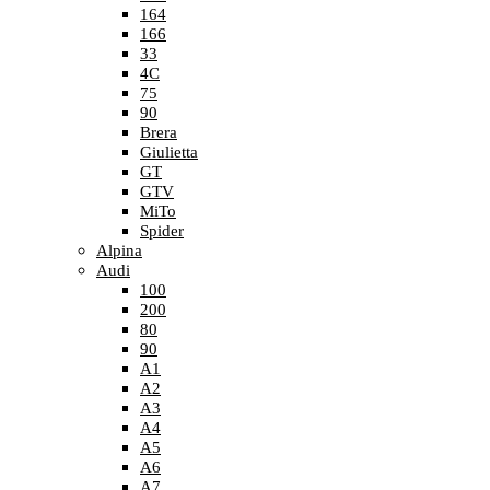
164
166
33
4C
75
90
Brera
Giulietta
GT
GTV
MiTo
Spider
Alpina
Audi
100
200
80
90
A1
A2
A3
A4
A5
A6
A7