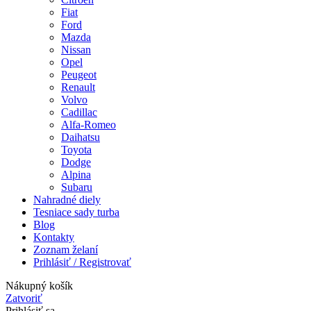
Fiat
Ford
Mazda
Nissan
Opel
Peugeot
Renault
Volvo
Cadillac
Alfa-Romeo
Daihatsu
Toyota
Dodge
Alpina
Subaru
Nahradné diely
Tesniace sady turba
Blog
Kontakty
Zoznam želaní
Prihlásiť / Registrovať
Nákupný košík
Zatvoriť
Prihlásiť sa