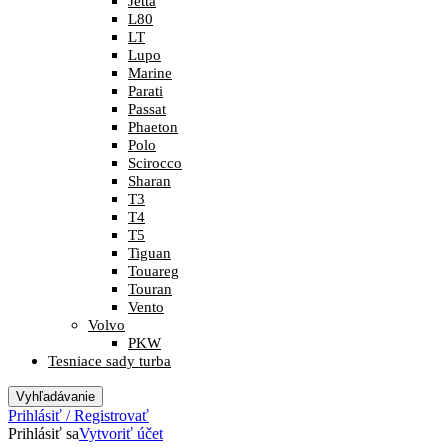
Jetta
L80
LT
Lupo
Marine
Parati
Passat
Phaeton
Polo
Scirocco
Sharan
T3
T4
T5
Tiguan
Touareg
Touran
Vento
Volvo
PKW
Tesniace sady turba
Vyhľadávanie
Prihlásiť / Registrovať
Prihlásiť sa
Vytvoriť účet