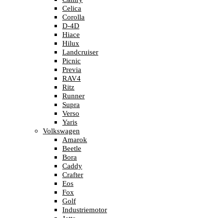
Celica
Corolla
D-4D
Hiace
Hilux
Landcruiser
Picnic
Previa
RAV4
Ritz
Runner
Supra
Verso
Yaris
Volkswagen
Amarok
Beetle
Bora
Caddy
Crafter
Eos
Fox
Golf
Industriemotor