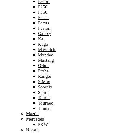
Escort
F250
F350
Fiesta
Focus
Fusion
Galaxy
Ka
Kuga
Maverick
Mondeo
Mustang
Orion
Probe
Ranger
S-Max
Scorpio
Sierra
Taurus
Tourneo
Transit
Mazda
Mercedes
PKW
Nissan