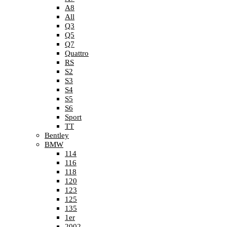
A8
All
Q3
Q5
Q7
Quattro
RS
S2
S3
S4
S5
S6
Sport
TT
Bentley
BMW
114
116
118
120
123
125
135
1er
2002