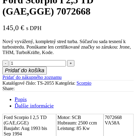
(GAE,GGE) 7072668
145,0
€
s DPH
Nový vyvážený, kompletný stred turba. Súčasťou sada tesnení k
turbostredu. Ponúkame len certifikované značky so zárukou: Jrone,
THM, TurboKräfte, Kode.
množstvo
Stred
Pridať do košíka
turboduchadla
Pridať do nákupného zoznamu
(CHRA)
Katalógové číslo:
TS-2055
Kategória:
Scorpio
Ford
Share:
Scorpio
I
Popis
2,5
Ďalšie informácie
TD
(GAE,GGE)
7072668
Ford Scorpio I 2,5 TD
Motor: SCB
7072668
(GAE,GGE)
Hubraum: 2500 ccm
VA58A
Baujahr: Aug 1993 bis
Leistung: 85 Kw
Sep 1994