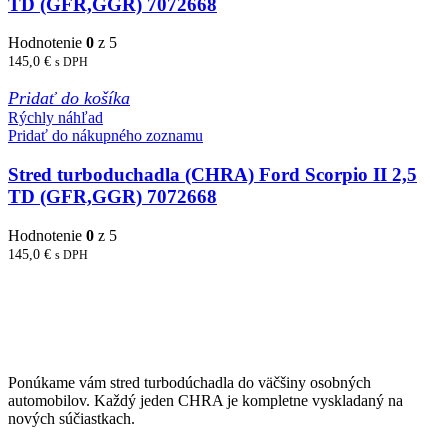
TD (GFR,GGR) 7072668
Hodnotenie
0
z 5
145,0
€
s DPH
Pridať do košíka
Rýchly náhľad
Pridať do nákupného zoznamu
Stred turboduchadla (CHRA) Ford Scorpio II 2,5
TD (GFR,GGR) 7072668
Hodnotenie
0
z 5
145,0
€
s DPH
Ponúkame vám stred turbodúchadla do väčšiny osobných
automobilov. Každý jeden CHRA je kompletne vyskladaný na
nových súčiastkach.