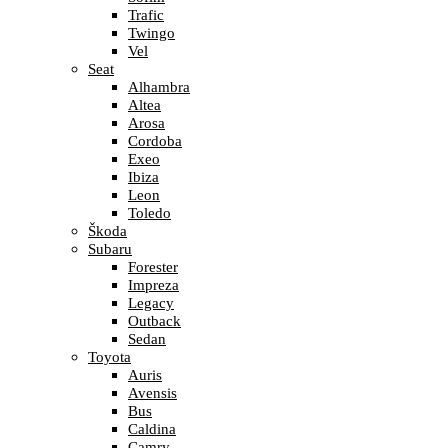
Trafic
Twingo
Vel
Seat
Alhambra
Altea
Arosa
Cordoba
Exeo
Ibiza
Leon
Toledo
Škoda
Subaru
Forester
Impreza
Legacy
Outback
Sedan
Toyota
Auris
Avensis
Bus
Caldina
Camry