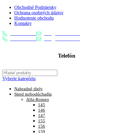
Obchodné Podmienky
Ochrana osobných údajov
Hodnotenie obchodu
Kontakty
0904 400 399
info@turbostred.sk
0904 400 399
info@turbostred.sk
Telefón
0904 400 399
Vyberte kategóriu
Nahradné diely
Stred turbodúchadla
Alfa-Romeo
145
146
147
155
156
159