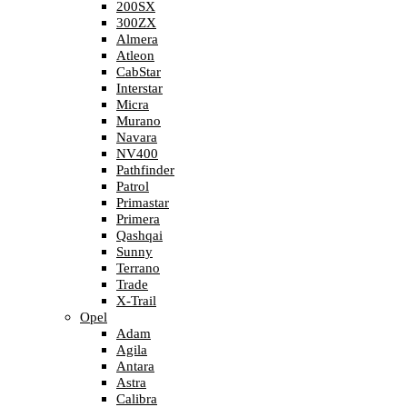
200SX
300ZX
Almera
Atleon
CabStar
Interstar
Micra
Murano
Navara
NV400
Pathfinder
Patrol
Primastar
Primera
Qashqai
Sunny
Terrano
Trade
X-Trail
Opel
Adam
Agila
Antara
Astra
Calibra