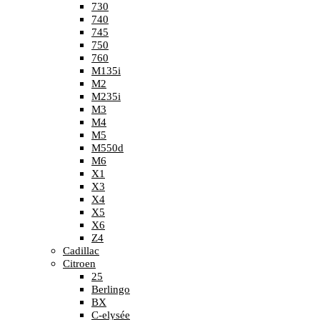
730
740
745
750
760
M135i
M2
M235i
M3
M4
M5
M550d
M6
X1
X3
X4
X5
X6
Z4
Cadillac
Citroen
25
Berlingo
BX
C-elysée