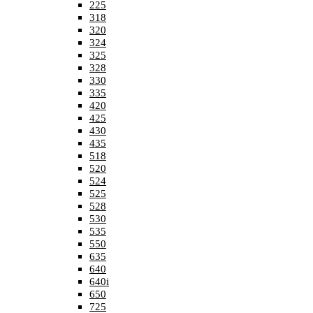
225
318
320
324
325
328
330
335
420
425
430
435
518
520
524
525
528
530
535
550
635
640
640i
650
725