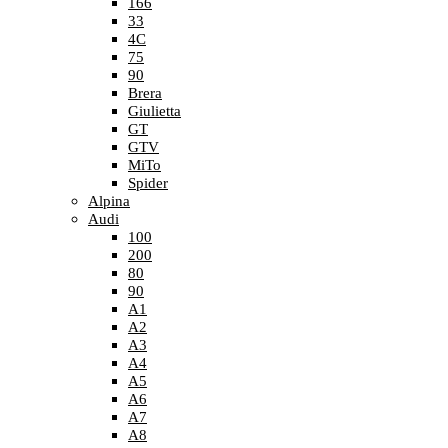
166
33
4C
75
90
Brera
Giulietta
GT
GTV
MiTo
Spider
Alpina
Audi
100
200
80
90
A1
A2
A3
A4
A5
A6
A7
A8