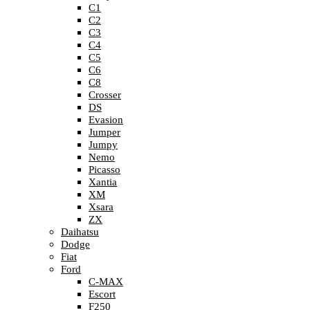
C1
C2
C3
C4
C5
C6
C8
Crosser
DS
Evasion
Jumper
Jumpy
Nemo
Picasso
Xantia
XM
Xsara
ZX
Daihatsu
Dodge
Fiat
Ford
C-MAX
Escort
F250