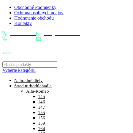
Obchodné Podmienky
Ochrana osobných údajov
Hodnotenie obchodu
Kontakty
0904 400 399
info@turbostred.sk
0904 400 399
info@turbostred.sk
Telefón
0904 400 399
Vyberte kategóriu
Nahradné diely
Stred turbodúchadla
Alfa-Romeo
145
146
147
155
156
159
164