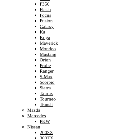
F350
Fiesta
Focus
Fusion
Galaxy
Ka
Kuga
Maverick
Mondeo
Mustang
Orion
Probe
Ranger
S-Max
Scorpio
Sierra
Taurus
Tourneo
Transit
Mazda
Mercedes
PKW
Nissan
200SX
300ZX