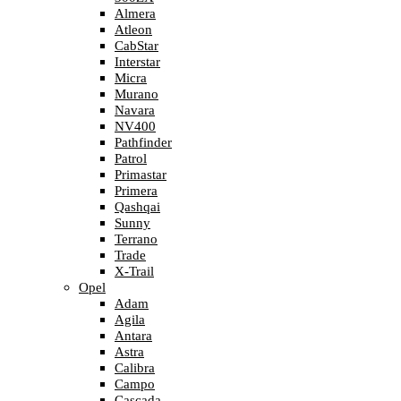
Almera
Atleon
CabStar
Interstar
Micra
Murano
Navara
NV400
Pathfinder
Patrol
Primastar
Primera
Qashqai
Sunny
Terrano
Trade
X-Trail
Opel
Adam
Agila
Antara
Astra
Calibra
Campo
Cascada