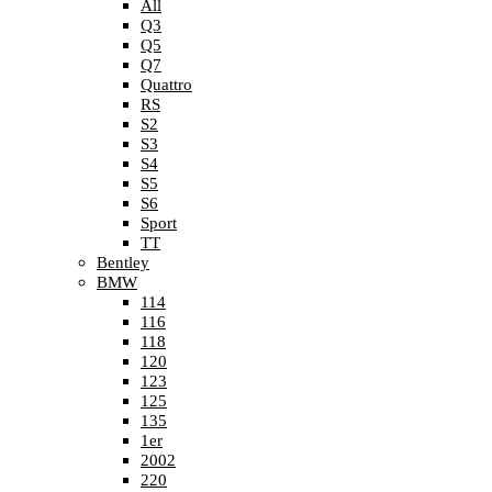
All
Q3
Q5
Q7
Quattro
RS
S2
S3
S4
S5
S6
Sport
TT
Bentley
BMW
114
116
118
120
123
125
135
1er
2002
220