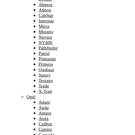
Almera
Atleon
CabStar
Interstar
Micra
Murano
Navara
NV400
Pathfinder
Patrol
Primastar
Primera
Qashqai
Sunny
Terrano
Trade
X-Trail
Opel
Adam
Agila
Antara
Astra
Calibra
Campo
Cascada