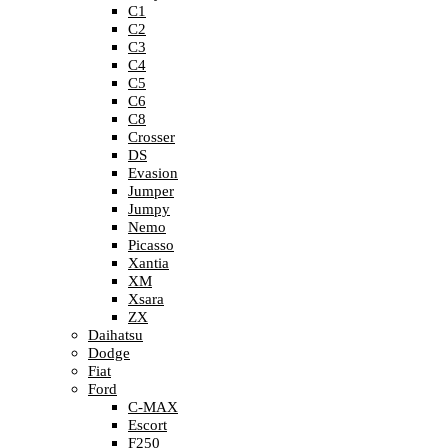
C1
C2
C3
C4
C5
C6
C8
Crosser
DS
Evasion
Jumper
Jumpy
Nemo
Picasso
Xantia
XM
Xsara
ZX
Daihatsu
Dodge
Fiat
Ford
C-MAX
Escort
F250