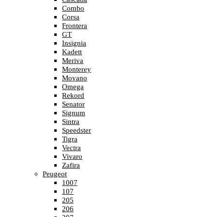
Combo
Corsa
Frontera
GT
Insignia
Kadett
Meriva
Monterey
Movano
Omega
Rekord
Senator
Signum
Sintra
Speedster
Tigra
Vectra
Vivaro
Zafira
Peugeot
1007
107
205
206