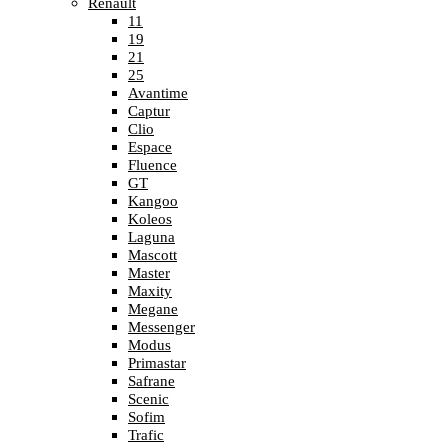
Renault
11
19
21
25
Avantime
Captur
Clio
Espace
Fluence
GT
Kangoo
Koleos
Laguna
Mascott
Master
Maxity
Megane
Messenger
Modus
Primastar
Safrane
Scenic
Sofim
Trafic