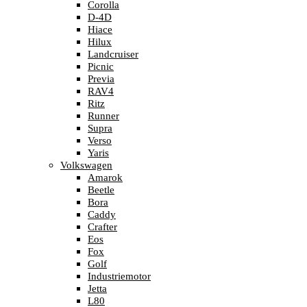
Corolla
D-4D
Hiace
Hilux
Landcruiser
Picnic
Previa
RAV4
Ritz
Runner
Supra
Verso
Yaris
Volkswagen
Amarok
Beetle
Bora
Caddy
Crafter
Eos
Fox
Golf
Industriemotor
Jetta
L80