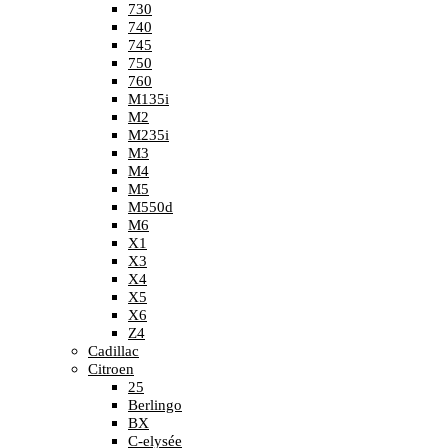
730
740
745
750
760
M135i
M2
M235i
M3
M4
M5
M550d
M6
X1
X3
X4
X5
X6
Z4
Cadillac
Citroen
25
Berlingo
BX
C-elysée