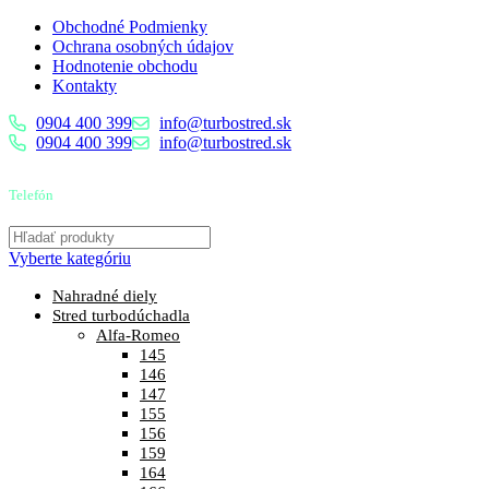
Obchodné Podmienky
Ochrana osobných údajov
Hodnotenie obchodu
Kontakty
0904 400 399
info@turbostred.sk
0904 400 399
info@turbostred.sk
Telefón
0904 400 399
Vyberte kategóriu
Nahradné diely
Stred turbodúchadla
Alfa-Romeo
145
146
147
155
156
159
164