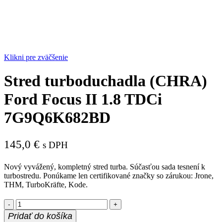
Klikni pre zväčšenie
Stred turboduchadla (CHRA)
Ford Focus II 1.8 TDCi
7G9Q6K682BD
145,0
€
s DPH
Nový vyvážený, kompletný stred turba. Súčasťou sada tesnení k
turbostredu. Ponúkame len certifikované značky so zárukou: Jrone,
THM, TurboKräfte, Kode.
množstvo
Stred
Pridať do košíka
turboduchadla