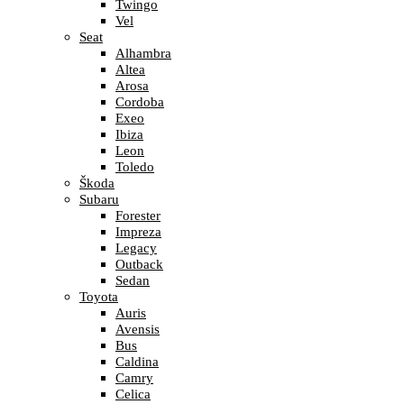
Twingo
Vel
Seat
Alhambra
Altea
Arosa
Cordoba
Exeo
Ibiza
Leon
Toledo
Škoda
Subaru
Forester
Impreza
Legacy
Outback
Sedan
Toyota
Auris
Avensis
Bus
Caldina
Camry
Celica