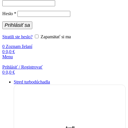
Povinné
Heslo
*
Prihlásiť sa
Stratili ste heslo?
Zapamätať si ma
0
Zoznam želaní
0
0,0
€
Menu
Prihlásiť / Registrovať
0
0,0
€
Stred turbodúchadla