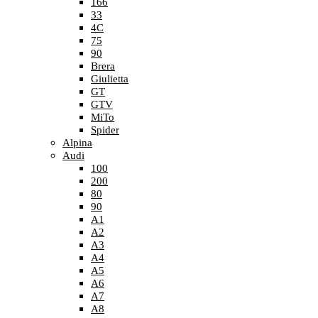
166
33
4C
75
90
Brera
Giulietta
GT
GTV
MiTo
Spider
Alpina
Audi
100
200
80
90
A1
A2
A3
A4
A5
A6
A7
A8