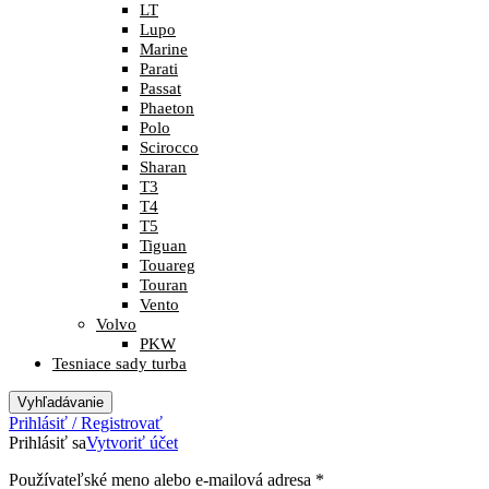
LT
Lupo
Marine
Parati
Passat
Phaeton
Polo
Scirocco
Sharan
T3
T4
T5
Tiguan
Touareg
Touran
Vento
Volvo
PKW
Tesniace sady turba
Vyhľadávanie
Prihlásiť / Registrovať
Prihlásiť sa
Vytvoriť účet
Povinné
Používateľské meno alebo e-mailová adresa
*