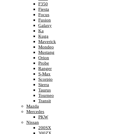
F350
Fiesta
Focus
Fusion
Galaxy
Ka
Kuga
Maverick
Mondeo
Mustang
Orion
Probe
Ranger
S-Max
Scorpio
Sierra
Taurus
Tourneo
Transit
Mazda
Mercedes
PKW
Nissan
200SX
300ZX