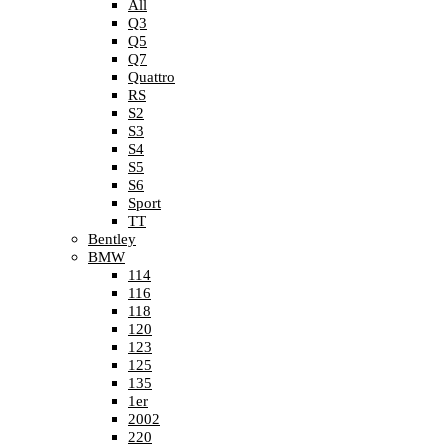
All
Q3
Q5
Q7
Quattro
RS
S2
S3
S4
S5
S6
Sport
TT
Bentley
BMW
114
116
118
120
123
125
135
1er
2002
220